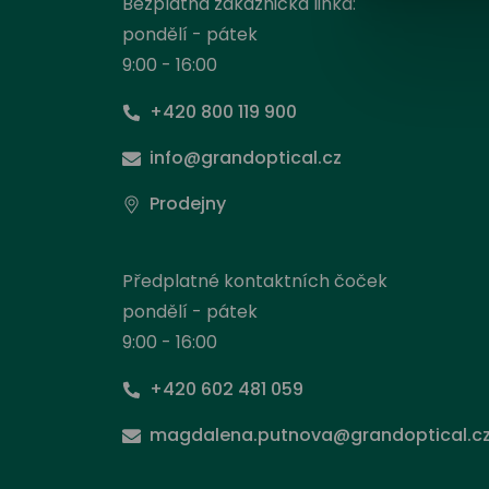
Bezplatná zákaznická linka:
pondělí - pátek
9:00 - 16:00
+420 800 119 900
info@grandoptical.cz
Prodejny
Předplatné kontaktních čoček
pondělí - pátek
9:00 - 16:00
+420 602 481 059
Nas
magdalena.putnova@grandoptical.c
Stejně
načít