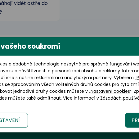
hají vidět ostře do
y.
 vašeho soukromí
ies a obdobné technologie nezbytné pro správné fungování web
rovozu a návštěvnosti a personalizaci obsahu a reklamy. Inform
sdílíme s našimi reklamními a analytickými partnery. Výběrem „
P
as se zpracováním všech volitelných druhů cookies pro tyto zmí
okovat jednotlivé druhy cookies můžete v „
Nastavení cookies
“. Z
okies můžete také
odmítnout
. Více informací v
Zásadách používá
STAVENÍ
PŘ
Informace a zákaznický servis
G