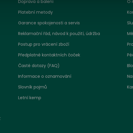
Doprava a balení
O 
Platební metody
Ko
Garance spokojenosti a servis
Sl
Reklamační řád, návod k použití, údržba
Mě
Postup pro vrácení zboží
Pr
Předplatné kontaktních čoček
Pé
Časté dotazy (FAQ)
Bl
Informace o oznamování
Na
Slovník pojmů
Ka
Letní kemp
tavení zpracování cookies
z
 jako jakákoliv jiná webová stránka, může náš web ukládat ne
at informace zejména ve formě souborů cookies z vašeho