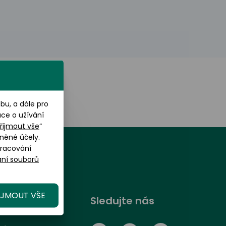
u, a dále pro
ace o užívání
řijmout vše
“
něné účely.
pracování
ní souborů
IJMOUT VŠE
randOptical
Sledujte nás