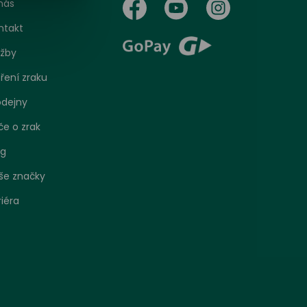
nás
ntakt
užby
ření zraku
odejny
če o zrak
og
še značky
riéra
bo