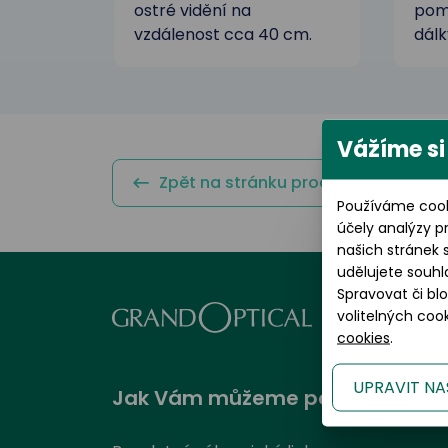
ostré vidění na
pomá
vzdálenost cca 40 cm.
dálk
Vážíme si
Zpět na stránku produktu
Používáme cook
účely analýzy p
našich stránek 
udělujete souhl
Spravovat či bl
volitelných co
cookies
.
UPRAVIT NA
Jak Vám můžeme pomoci?