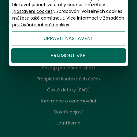
blokovat jednotlivé druhy cookies můžete v
Informace a zákaznický servis
„
Nastavení cookies
“. Zpracování volitelných cookies
můžete také
odmítnout
. Více informací v
Zásadách
Doprava a balení
používání souborů cookies
.
Platební metody
UPRAVIT NASTAVENÍ
Garance spokojenosti a servis
PŘIJMOUT VŠE
Reklamační řád, návod k použití, údržba
Postup pro vrácení zboží
Předplatné kontaktních čoček
Časté dotazy (FAQ)
Informace o oznamování
Slovník pojmů
Letní kemp