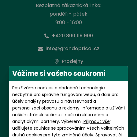
Bezplatná zákaznická linka:
pondělí - pátek
9:00 - 16:00
+420 800 119 900
info@grandoptical.cz
Prodejny
Vážíme si vašeho soukromí
Předplatné kontaktních čoček
Používáme cookies a obdobné technologie
pondělí - pátek
nezbytné pro správné fungování webu, a dále pro
9:00 - 16:00
účely analýzy provozu a návštěvnosti a
personalizaci obsahu a reklamy. Informace o užívání
+420 602 481 059
našich stránek sdílíme s našimi reklamními a
analytickými partnery. Výběrem „
Přijmout vše
“
magdalena.putnova@grandoptical.cz
udělujete souhlas se zpracováním všech volitelných
druhů cookies pro tyto zmíněné účely. Spravovat či