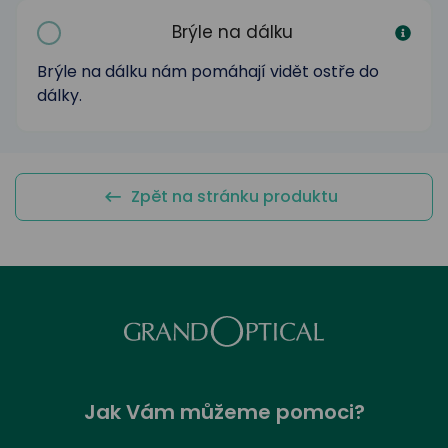
odejny
světových
brýle
značek
Brýle na dálku
Přihlásit
Cenotvo
Brýle na dálku nám pomáhají vidět ostře do
dálky.
Zpět na stránku produktu
Jak Vám můžeme pomoci?