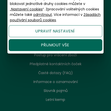
blokovat jednotlivé druhy cookies můžete v
Informace a zákaznický servis
„
Nastavení cookies
“. Zpracování volitelných cookies
můžete také
odmítnout
. Více informací v
Zásadách
Doprava a balení
používání souborů cookies
.
Platební metody
UPRAVIT NASTAVENÍ
Garance spokojenosti a servis
PŘIJMOUT VŠE
Reklamační řád, návod k použití, údržba
Postup pro vrácení zboží
Předplatné kontaktních čoček
Časté dotazy (FAQ)
Informace o oznamování
Slovník pojmů
Letní kemp