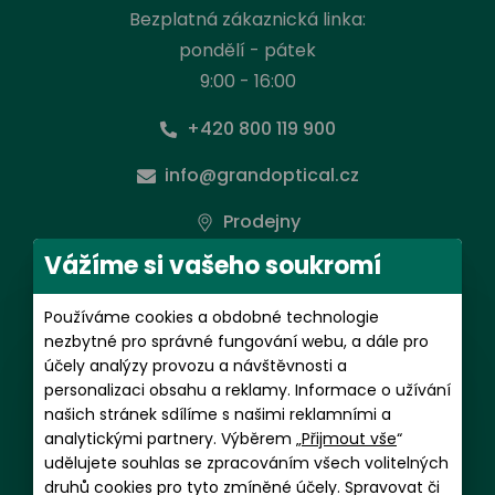
Bezplatná zákaznická linka:
pondělí - pátek
9:00 - 16:00
+420 800 119 900
info@grandoptical.cz
Prodejny
Vážíme si vašeho soukromí
Předplatné kontaktních čoček
Používáme cookies a obdobné technologie
pondělí - pátek
nezbytné pro správné fungování webu, a dále pro
9:00 - 16:00
účely analýzy provozu a návštěvnosti a
personalizaci obsahu a reklamy. Informace o užívání
+420 602 481 059
našich stránek sdílíme s našimi reklamními a
analytickými partnery. Výběrem „
Přijmout vše
“
magdalena.putnova@grandoptical.cz
udělujete souhlas se zpracováním všech volitelných
druhů cookies pro tyto zmíněné účely. Spravovat či