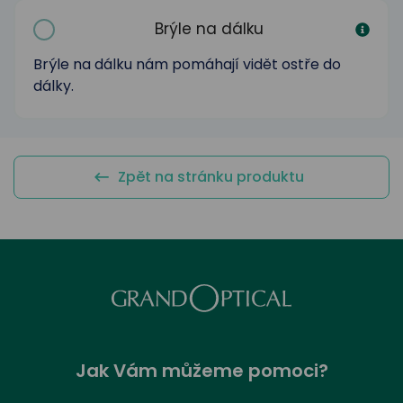
odejny
světových
brýle
značek
Brýle na dálku
Přihlásit
Cenotvo
Brýle na dálku nám pomáhají vidět ostře do
dálky.
Zpět na stránku produktu
Jak Vám můžeme pomoci?