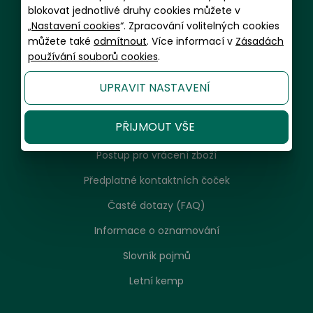
blokovat jednotlivé druhy cookies můžete v
Informace a zákaznický servis
„
Nastavení cookies
“. Zpracování volitelných cookies
můžete také
odmítnout
. Více informací v
Zásadách
Doprava a balení
používání souborů cookies
.
Platební metody
UPRAVIT NASTAVENÍ
Garance spokojenosti a servis
PŘIJMOUT VŠE
Reklamační řád, návod k použití, údržba
Postup pro vrácení zboží
Předplatné kontaktních čoček
Časté dotazy (FAQ)
Informace o oznamování
Slovník pojmů
Letní kemp