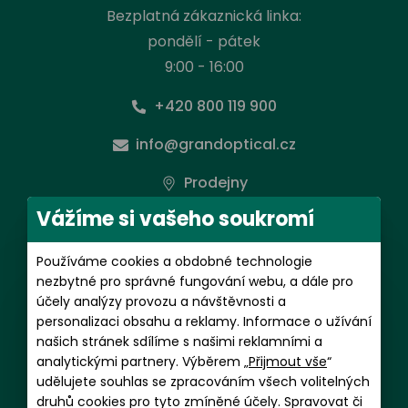
Bezplatná zákaznická linka:
pondělí - pátek
9:00 - 16:00
+420 800 119 900
info@grandoptical.cz
Prodejny
Vážíme si vašeho soukromí
Předplatné kontaktních čoček
Používáme cookies a obdobné technologie
pondělí - pátek
nezbytné pro správné fungování webu, a dále pro
9:00 - 16:00
účely analýzy provozu a návštěvnosti a
personalizaci obsahu a reklamy. Informace o užívání
+420 602 481 059
našich stránek sdílíme s našimi reklamními a
analytickými partnery. Výběrem „
Přijmout vše
“
magdalena.putnova@grandoptical.cz
udělujete souhlas se zpracováním všech volitelných
druhů cookies pro tyto zmíněné účely. Spravovat či