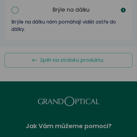
odejny
světových
brýle
značek
Brýle na dálku
Přihlásit
Cenotvo
Brýle na dálku nám pomáhají vidět ostře do
dálky.
Zpět na stránku produktu
Jak Vám můžeme pomoci?