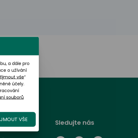
u, a dále pro
ace o užívání
řijmout vše
“
něné účely.
pracování
ní souborů
IJMOUT VŠE
randOptical
Sledujte nás