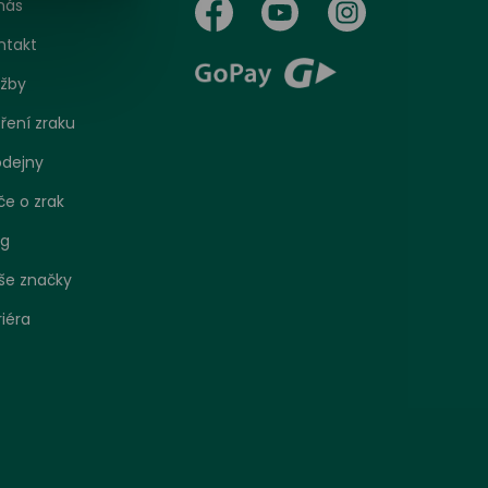
nás
ntakt
užby
ření zraku
odejny
če o zrak
og
še značky
riéra
bo