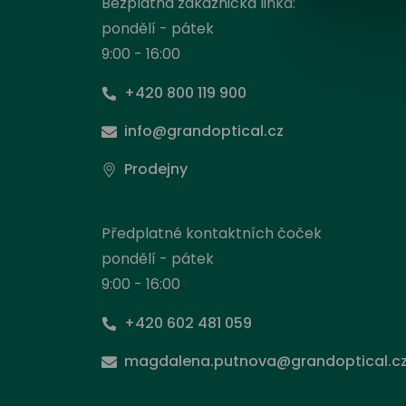
Bezplatná zákaznická linka:
pondělí - pátek
9:00 - 16:00
+420 800 119 900
info@grandoptical.cz
Prodejny
Předplatné kontaktních čoček
pondělí - pátek
9:00 - 16:00
+420 602 481 059
Nas
magdalena.putnova@grandoptical.c
Stejně
načít