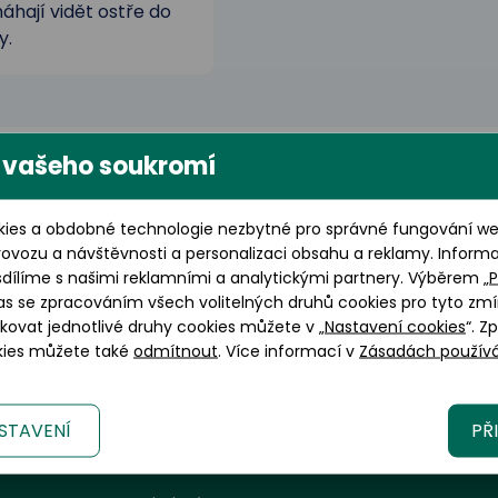
hají vidět ostře do
y.
 vašeho soukromí
ies a obdobné technologie nezbytné pro správné fungování web
rovozu a návštěvnosti a personalizaci obsahu a reklamy. Inform
sdílíme s našimi reklamními a analytickými partnery. Výběrem „
P
as se zpracováním všech volitelných druhů cookies pro tyto zmí
okovat jednotlivé druhy cookies můžete v „
Nastavení cookies
“. Z
okies můžete také
odmítnout
. Více informací v
Zásadách používá
STAVENÍ
PŘ
Informace a zákaznický servis
G