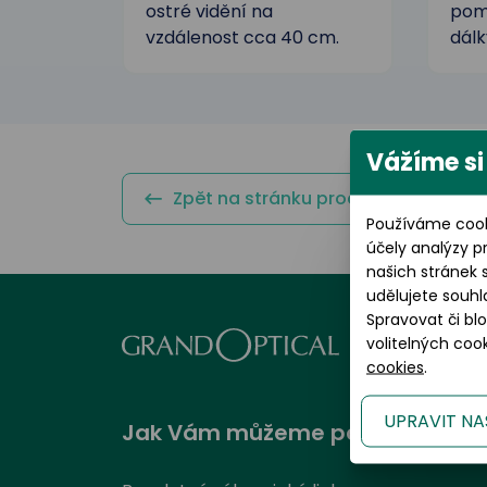
ostré vidění na
pomá
vzdálenost cca 40 cm.
dálk
Vážíme si
Zpět na stránku produktu
Používáme cook
účely analýzy p
našich stránek 
udělujete souhl
Spravovat či bl
volitelných co
cookies
.
UPRAVIT NA
Jak Vám můžeme pomoci?