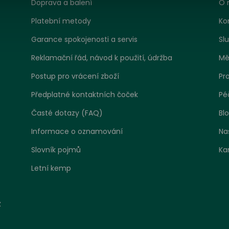
Doprava a balení
O 
Platební metody
Ko
Garance spokojenosti a servis
Sl
Reklamační řád, návod k použití, údržba
Mě
Postup pro vrácení zboží
Pr
Předplatné kontaktních čoček
Pé
Časté dotazy (FAQ)
Bl
Informace o oznamování
Na
Slovník pojmů
Ka
Letní kemp
tavení zpracování cookies
z
 jako jakákoliv jiná webová stránka, může náš web ukládat ne
at informace zejména ve formě souborů cookies z vašeho