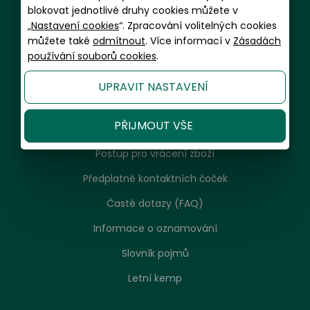
blokovat jednotlivé druhy cookies můžete v
Informace a zákaznický servis
„
Nastavení cookies
“. Zpracování volitelných cookies
můžete také
odmítnout
. Více informací v
Zásadách
Doprava a balení
používání souborů cookies
.
Platební metody
UPRAVIT NASTAVENÍ
Garance spokojenosti a servis
PŘIJMOUT VŠE
Reklamační řád, návod k použití, údržba
Postup pro vrácení zboží
Předplatné kontaktních čoček
Časté dotazy (FAQ)
Informace o oznamování
Slovník pojmů
Letní kemp