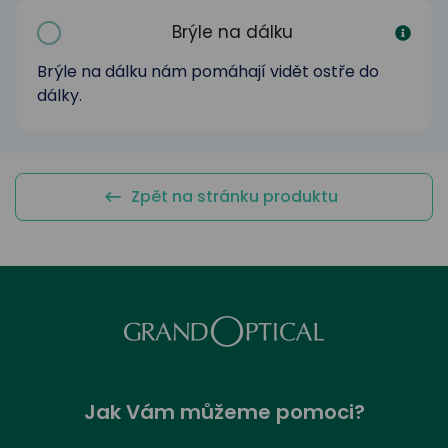
odejny
světových
brýle
značek
Brýle na dálku
Přihlásit
Cenotvo
Brýle na dálku nám pomáhají vidět ostře do
dálky.
Zpět na stránku produktu
Jak Vám můžeme pomoci?