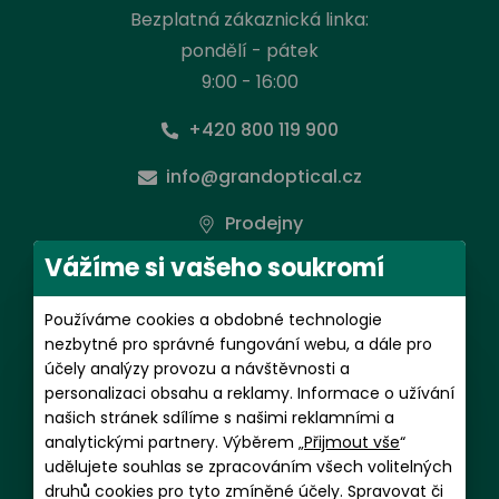
Bezplatná zákaznická linka:
pondělí - pátek
9:00 - 16:00
+420 800 119 900
info@grandoptical.cz
Prodejny
Vážíme si vašeho soukromí
Předplatné kontaktních čoček
Používáme cookies a obdobné technologie
pondělí - pátek
nezbytné pro správné fungování webu, a dále pro
9:00 - 16:00
účely analýzy provozu a návštěvnosti a
personalizaci obsahu a reklamy. Informace o užívání
+420 602 481 059
našich stránek sdílíme s našimi reklamními a
analytickými partnery. Výběrem „
Přijmout vše
“
magdalena.putnova@grandoptical.cz
udělujete souhlas se zpracováním všech volitelných
druhů cookies pro tyto zmíněné účely. Spravovat či