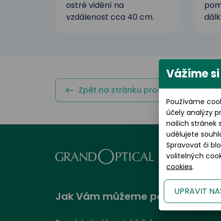
ostré vidění na
pomá
vzdálenost cca 40 cm.
dálk
Vážíme si
Zpět na stránku produktu
Používáme cook
účely analýzy p
našich stránek 
udělujete souhl
Spravovat či bl
volitelných co
cookies
.
UPRAVIT NA
Jak Vám můžeme pomoci?