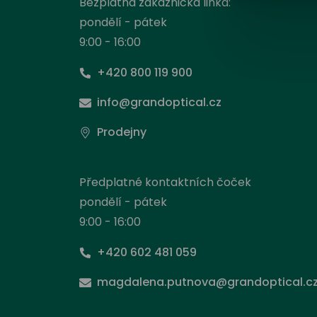
Bezplatná zákaznická linka:
pondělí - pátek
9:00 - 16:00
+420 800 119 900
info@grandoptical.cz
Prodejny
Předplatné kontaktních čoček
pondělí - pátek
9:00 - 16:00
+420 602 481 059
Nas
magdalena.putnova@grandoptical.c
Stejně
načít