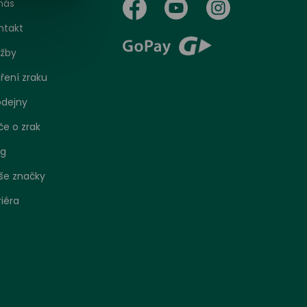
nás
ntakt
užby
ření zraku
odejny
če o zrak
og
še značky
riéra
bo