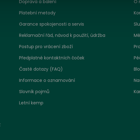
Doprava a balení
O 
Platební metody
Ko
Garance spokojenosti a servis
Sl
Reklamační řád, návod k použití, údržba
Mě
Postup pro vrácení zboží
Pr
Předplatné kontaktních čoček
Pé
Časté dotazy (FAQ)
Bl
Informace o oznamování
Na
Slovník pojmů
Ka
Letní kemp
tavení zpracování cookies
z
 jako jakákoliv jiná webová stránka, může náš web ukládat ne
at informace zejména ve formě souborů cookies z vašeho