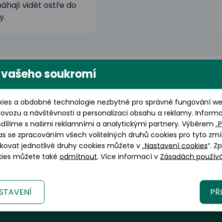
hají vidět ostře do
y.
 vašeho soukromí
ies a obdobné technologie nezbytné pro správné fungování web
rovozu a návštěvnosti a personalizaci obsahu a reklamy. Inform
sdílíme s našimi reklamními a analytickými partnery. Výběrem „
P
as se zpracováním všech volitelných druhů cookies pro tyto zmí
okovat jednotlivé druhy cookies můžete v „
Nastavení cookies
“. Z
okies můžete také
odmítnout
. Více informací v
Zásadách používá
STAVENÍ
PŘ
Informace a zákaznický servis
G