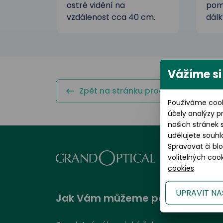
ostré vidění na
pomá
vzdálenost cca 40 cm.
dálk
Vážíme si
Zpět na stránku produktu
Používáme cook
účely analýzy p
našich stránek 
udělujete souhl
Spravovat či bl
volitelných co
cookies
.
UPRAVIT NA
Jak Vám můžeme pomoci?