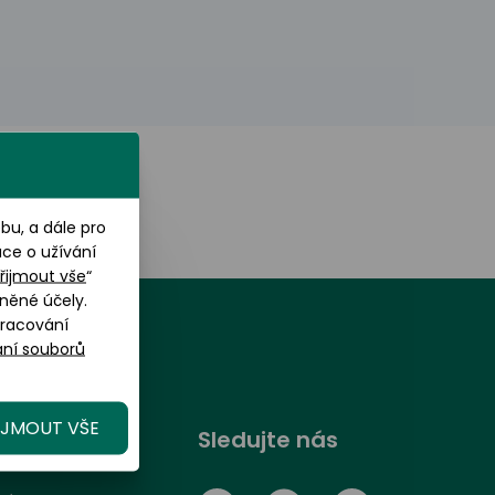
u, a dále pro
ace o užívání
řijmout vše
“
něné účely.
pracování
ní souborů
IJMOUT VŠE
randOptical
Sledujte nás