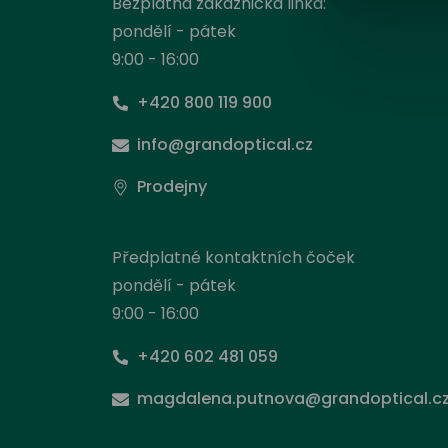
Bezplatná zákaznická linka:
pondělí - pátek
9:00 - 16:00
+420 800 119 900
info@grandoptical.cz
Prodejny
Předplatné kontaktních čoček
pondělí - pátek
9:00 - 16:00
+420 602 481 059
Nas
magdalena.putnova@grandoptical.c
Stejně
načít