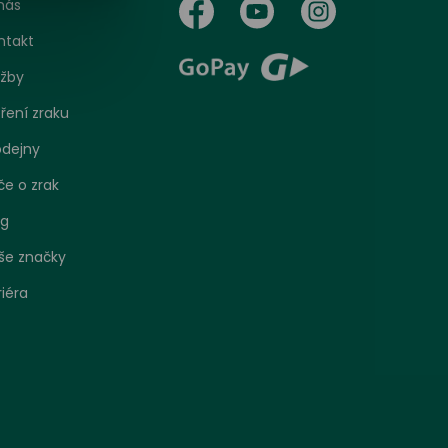
nás
ntakt
užby
ření zraku
odejny
če o zrak
og
še značky
riéra
bo