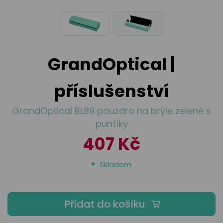
odejny
světových
brýle
značek
Přihlásit
Cenotvo
GrandOptical |
příslušenství
GrandOptical BL89 pouzdro na brýle zelené s
puntíky
407 Kč
Skladem
Přidat do košíku