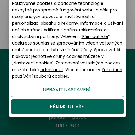
GrandOptical BL102 pouzdro na brýle lesklé žluté
Používáme cookies a obdobné technologie
nezbytné pro správné fungování webu, a dále pro
340 Kč
účely analýzy provozu a návštěvnosti a
Detaily
personalizaci obsahu a reklamy. Informace o užívání
našich stránek sdílíme s našimi reklamními a
analytickými partnery. Výběrem „
Přijmout vše
“
udělujete souhlas se zpracováním všech volitelných
druhů cookies pro tyto zmíněné účely. Spravovat či
blokovat jednotlivé druhy cookies můžete v
„
Nastavení cookies
“. Zpracování volitelných cookies
můžete také
odmítnout
. Více informací v
Zásadách
používání souborů cookies
.
UPRAVIT NASTAVENÍ
Jak Vám můžeme pomoci?
PŘIJMOUT VŠE
Bezplatná zákaznická linka:
pondělí - pátek
9:00 - 16:00