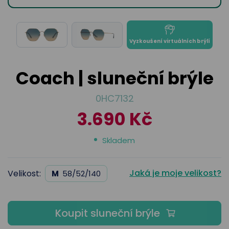
odejny
světových
brýle
značek
Přihlásit
Cenotvo
Vyzkoušení virtuálních brýlí
Coach | sluneční brýle
0HC7132
3.690 Kč
Skladem
Jaká je moje velikost?
Velikost:
M
58/52/140
Koupit sluneční brýle