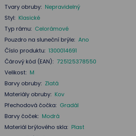
Tvary obruby:
Nepravidelný
Styl:
Klasické
Typ rámu:
Celorámové
Pouzdro na sluneční brýle:
Ano
Číslo produktu:
1300014691
Čárový kód (EAN):
725125378550
Velikost:
M
Barvy obruby:
Zlatá
Materiály obruby:
Kov
Přechodová čočka:
Gradál
Barvy čoček:
Modrá
Materiál brýlového skla:
Plast