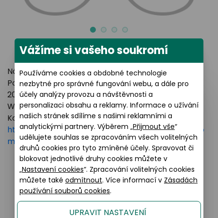
Vážíme si vašeho soukromí
Název výrobce: LUXOTTICA GROUP
Používáme cookies a obdobné technologie
Poštovní adresa: Piazzale Luigi Cadorna 3 Milano,
nezbytné pro správné fungování webu, a dále pro
20123 Italy
účely analýzy provozu a návštěvnosti a
personalizaci obsahu a reklamy. Informace o užívání
Webové stránky:
https://www.essilorluxottica.com
našich stránek sdílíme s našimi reklamními a
Kontakt:
analytickými partnery. Výběrem „
Přijmout vše
“
https://www.essilorluxottica.com/en/brands/custo
udělujete souhlas se zpracováním všech volitelných
mer-care
druhů cookies pro tyto zmíněné účely. Spravovat či
blokovat jednotlivé druhy cookies můžete v
„
Nastavení cookies
“. Zpracování volitelných cookies
můžete také
odmítnout
. Více informací v
Zásadách
Podobné produkty
používání souborů cookies
.
UPRAVIT NASTAVENÍ