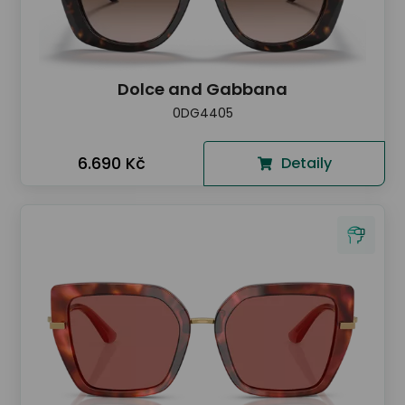
Dolce and Gabbana
0DG4405
6.690 Kč
Detaily