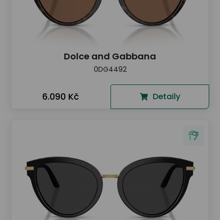
Dolce and Gabbana
0DG4492
6.090 Kč
Detaily