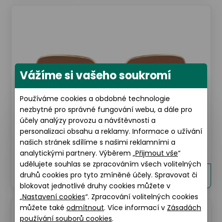
Vážíme si vašeho soukromí
Používáme cookies a obdobné technologie
nezbytné pro správné fungování webu, a dále pro
účely analýzy provozu a návštěvnosti a
personalizaci obsahu a reklamy. Informace o užívání
Dolce and Gabbana
našich stránek sdílíme s našimi reklamními a
Dolce and Gabbana 0DG2242 41306
analytickými partnery. Výběrem „
Přijmout vše
“
udělujete souhlas se zpracováním všech volitelných
6.690 Kč
druhů cookies pro tyto zmíněné účely. Spravovat či
Detaily
blokovat jednotlivé druhy cookies můžete v
„
Nastavení cookies
“. Zpracování volitelných cookies
můžete také
odmítnout
. Více informací v
Zásadách
používání souborů cookies
.