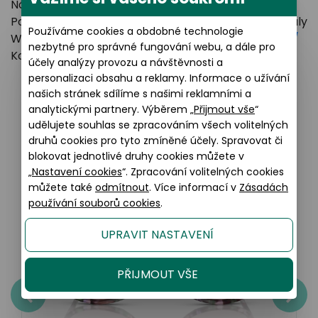
Název výrobce: Kering Eyewear
Poštovní adresa: Via Altichiero 180 Padova, 35135 Italy
Používáme cookies a obdobné technologie
Webové stránky:
https://www.keringeyewear.com/
nezbytné pro správné fungování webu, a dále pro
Kontakt:
contactus@keringeyewear.com
účely analýzy provozu a návštěvnosti a
personalizaci obsahu a reklamy. Informace o užívání
našich stránek sdílíme s našimi reklamními a
analytickými partnery. Výběrem „
Přijmout vše
“
Podobné produkty
udělujete souhlas se zpracováním všech volitelných
druhů cookies pro tyto zmíněné účely. Spravovat či
blokovat jednotlivé druhy cookies můžete v
„
Nastavení cookies
“. Zpracování volitelných cookies
můžete také
odmítnout
. Více informací v
Zásadách
používání souborů cookies
.
UPRAVIT NASTAVENÍ
PŘIJMOUT VŠE