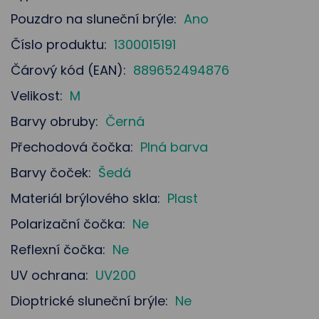
Pouzdro na sluneční brýle:
Ano
Číslo produktu:
1300015191
Čárový kód (EAN):
889652494876
Velikost:
M
Barvy obruby:
Černá
Přechodová čočka:
Plná barva
Barvy čoček:
Šedá
Materiál brýlového skla:
Plast
Polarizační čočka:
Ne
Reflexní čočka:
Ne
UV ochrana:
UV200
Dioptrické sluneční brýle:
Ne