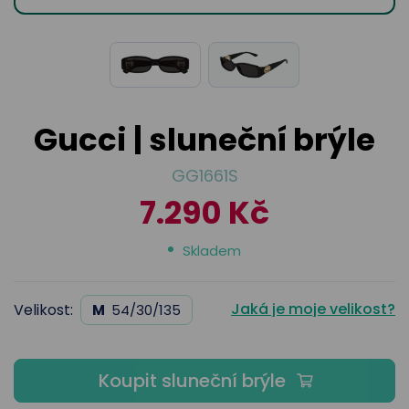
odejny
světových
brýle
značek
Přihlásit
Cenotvo
Gucci | sluneční brýle
GG1661S
7.290 Kč
Skladem
Jaká je moje velikost?
Velikost:
M
54/30/135
Koupit sluneční brýle