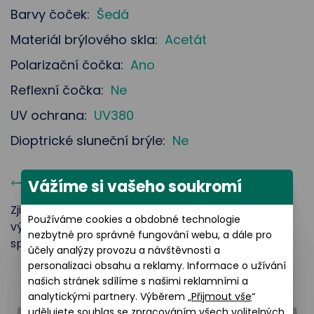
Barvy čoček:
Šedá
Materiál brýlového skla:
Acetát
Polarizační čočka:
Ano
Reflexní čočka:
Ne
UV ochrana:
UV380
Dioptrické sluneční brýle:
Ne
Rozměry produktu
(
M
)
Vážíme si vašeho soukromí
Zjistěte velikost obruby slunečních brýlí, šířku a
Používáme cookies a obdobné technologie
výšku brýlových skel. To vám usnadní výběr
nezbytné pro správné fungování webu, a dále pro
správných slunečních brýlí.
účely analýzy provozu a návštěvnosti a
personalizaci obsahu a reklamy. Informace o užívání
našich stránek sdílíme s našimi reklamními a
Šířka brýlového skla: 58 mm
analytickými partnery. Výběrem „
Přijmout vše
“
udělujete souhlas se zpracováním všech volitelných