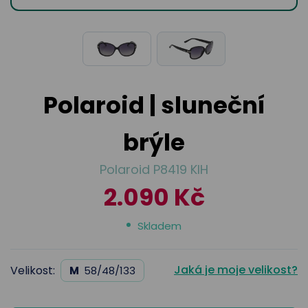
odejny
světových
brýle
značek
Přihlásit
Cenotvo
Polaroid | sluneční
brýle
Polaroid P8419 KIH
2.090 Kč
Skladem
Jaká je moje velikost?
Velikost:
M
58/48/133