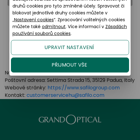
druhů cookies pro tyto zmíněné účely. Spravovat či
blokovat jednotlivé druhy cookies můžete v
„
Nastavení cookies
“. Zpracování volitelných cookies
můžete také
odmítnout
. Více informací v
Zásadách
používání souborů cookies
.
UPRAVIT NASTAVENÍ
PŘIJMOUT VŠE
Název výrobce: Safilo Group a.s.
Poštovní adresa: Settima Strada 15, 35129 Padua, Italy
Webové stránky:
https://www.safilogroup.com
Kontakt:
customerservicehu@safilo.com