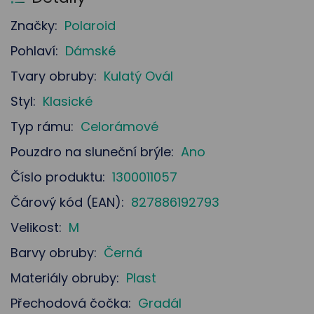
Značky:
Polaroid
Pohlaví:
Dámské
Tvary obruby:
Kulatý Ovál
Styl:
Klasické
Typ rámu:
Celorámové
Pouzdro na sluneční brýle:
Ano
Číslo produktu:
1300011057
Čárový kód (EAN):
827886192793
Velikost:
M
Barvy obruby:
Černá
Materiály obruby:
Plast
Přechodová čočka:
Gradál