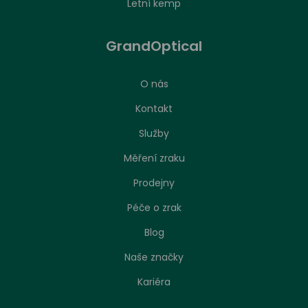
Letní kemp
GrandOptical
O nás
Kontakt
Služby
Měření zraku
Prodejny
Péče o zrak
Nastavení zpracování cookies
Blog
Naše značky
Stejně jako jakákoliv jiná webová stránka, může
náš web ukládat nebo načítat informace zejména
Kariéra
ve formě souborů cookies z vašeho prohlížeče.