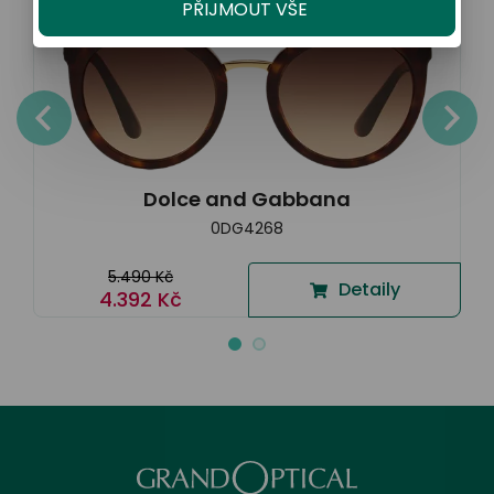
PŘIJMOUT VŠE
Dolce and Gabbana
0DG4268
5.490 Kč
Detaily
4.392 Kč