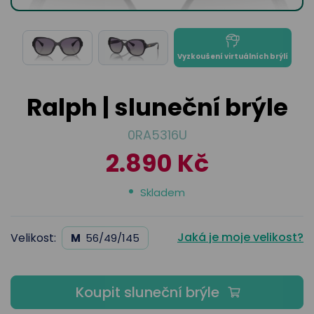
odejny
světových
brýle
značek
Přihlásit
Cenotvo
Vyzkoušení virtuálních brýlí
Ralph | sluneční brýle
0RA5316U
2.890 Kč
Skladem
Jaká je moje velikost?
Velikost:
M
56/49/145
Koupit sluneční brýle