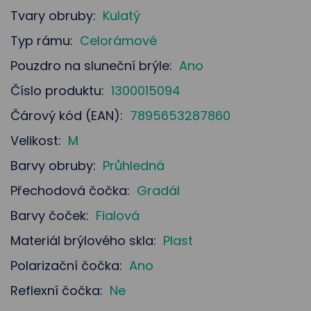
Tvary obruby:
Kulatý
Typ rámu:
Celorámové
Pouzdro na sluneční brýle:
Ano
Číslo produktu:
1300015094
Čárový kód (EAN):
7895653287860
Velikost:
M
Barvy obruby:
Průhledná
Přechodová čočka:
Gradál
Barvy čoček:
Fialová
Materiál brýlového skla:
Plast
Polarizační čočka:
Ano
Reflexní čočka:
Ne