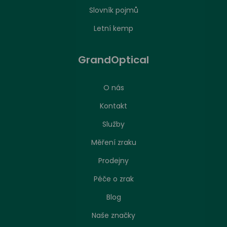
Slovník pojmů
Letní kemp
GrandOptical
O nás
Kontakt
Služby
Měření zraku
Prodejny
Péče o zrak
Nastavení zpracování cookies
Blog
Naše značky
Stejně jako jakákoliv jiná webová stránka, může