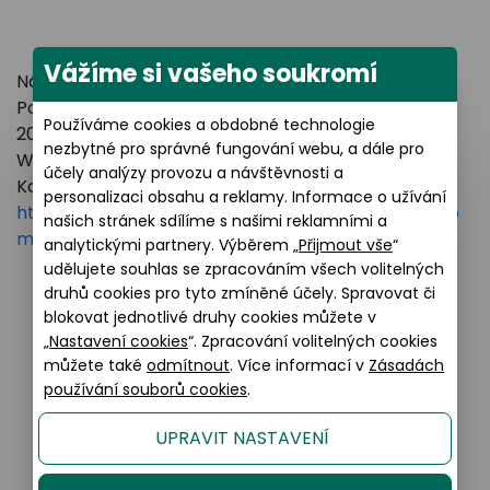
Vážíme si vašeho soukromí
Název výrobce: LUXOTTICA GROUP
Poštovní adresa: Piazzale Luigi Cadorna 3 Milano,
Používáme cookies a obdobné technologie
20123 Italy
nezbytné pro správné fungování webu, a dále pro
Webové stránky:
https://www.essilorluxottica.com
účely analýzy provozu a návštěvnosti a
Kontakt:
personalizaci obsahu a reklamy. Informace o užívání
https://www.essilorluxottica.com/en/brands/custo
našich stránek sdílíme s našimi reklamními a
mer-care
analytickými partnery. Výběrem „
Přijmout vše
“
udělujete souhlas se zpracováním všech volitelných
druhů cookies pro tyto zmíněné účely. Spravovat či
blokovat jednotlivé druhy cookies můžete v
Podobné produkty
„
Nastavení cookies
“. Zpracování volitelných cookies
můžete také
odmítnout
. Více informací v
Zásadách
používání souborů cookies
.
UPRAVIT NASTAVENÍ
20% AKCE