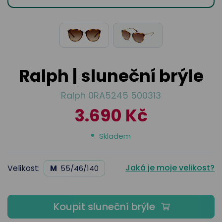
odejny
světových
brýle
značek
Přihlásit
Cenotvo
Ralph | sluneční brýle
Ralph 0RA5245 500313
3.690 Kč
Skladem
Jaká je moje velikost?
Velikost:
M
55/46/140
Koupit sluneční brýle