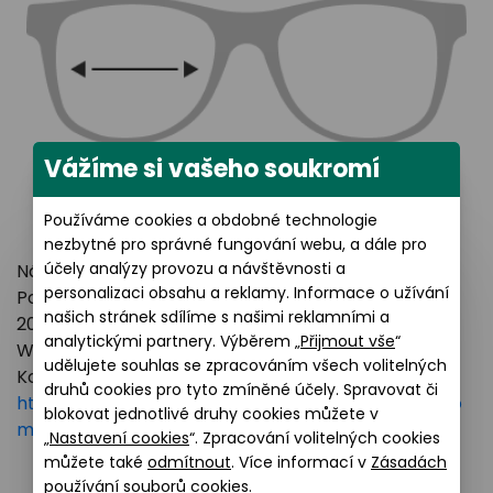
Vážíme si vašeho soukromí
Používáme cookies a obdobné technologie
nezbytné pro správné fungování webu, a dále pro
účely analýzy provozu a návštěvnosti a
Název výrobce: LUXOTTICA GROUP
personalizaci obsahu a reklamy. Informace o užívání
Poštovní adresa: Piazzale Luigi Cadorna 3 Milano,
našich stránek sdílíme s našimi reklamními a
20123 Italy
analytickými partnery. Výběrem „
Přijmout vše
“
Webové stránky:
https://www.essilorluxottica.com
udělujete souhlas se zpracováním všech volitelných
Kontakt:
druhů cookies pro tyto zmíněné účely. Spravovat či
https://www.essilorluxottica.com/en/brands/custo
blokovat jednotlivé druhy cookies můžete v
mer-care
„
Nastavení cookies
“. Zpracování volitelných cookies
můžete také
odmítnout
. Více informací v
Zásadách
používání souborů cookies
.