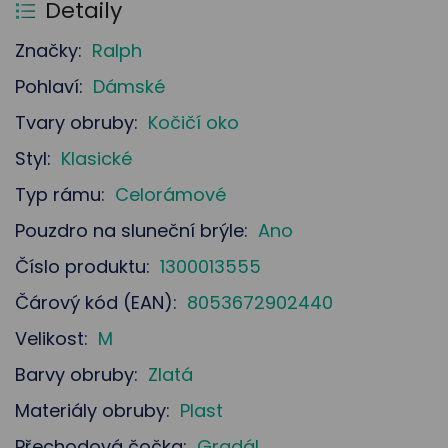
Detaily
Značky:
Ralph
Pohlaví:
Dámské
Tvary obruby:
Kočičí oko
Styl:
Klasické
Typ rámu:
Celorámové
Pouzdro na sluneční brýle:
Ano
Číslo produktu:
1300013555
Čárový kód (EAN):
8053672902440
Velikost:
M
Barvy obruby:
Zlatá
Materiály obruby:
Plast
Přechodová čočka:
Gradál