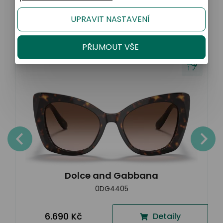
Podobné produkty
UPRAVIT NASTAVENÍ
PŘIJMOUT VŠE
Dolce and Gabbana
0DG4405
6.690 Kč
Detaily