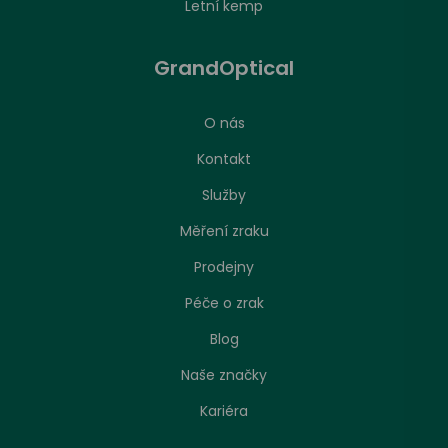
Letní kemp
GrandOptical
O nás
Kontakt
Služby
Měření zraku
Prodejny
Péče o zrak
Nastavení zpracování cookies
Blog
Naše značky
Stejně jako jakákoliv jiná webová stránka, může
náš web ukládat nebo načítat informace zejména
Kariéra
ve formě souborů cookies z vašeho prohlížeče.