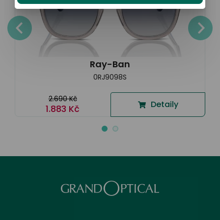
Ray-Ban
0RJ9098S
2.690 Kč
Detaily
1.883 Kč