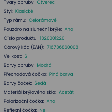
Tvary obruby:
Čtverec
Styl:
Klasické
Typ rámu:
Celorámové
Pouzdro na sluneční brýle:
Ano
Číslo produktu:
1320001220
Čárový kód (EAN):
716736860008
Velikost:
S
Barvy obruby:
Modrá
Přechodová čočka:
Plná barva
Barvy čoček:
Šedá
Materiál brýlového skla:
Acetát
Polarizační čočka:
Ano
Reflexní čočka:
Ne