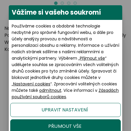
Vážíme si vašeho soukromí
Používáme cookies a obdobné technologie
Název výrobce: Safilo Group a.s.
nezbytné pro správné fungování webu, a dále pro
Poštovní adresa: Settima Strada 15, 35129 Padua, Italy
účely analýzy provozu a návštěvnosti a
Webové stránky:
https://www.safilogroup.com
personalizaci obsahu a reklamy. Informace o užívání
Kontakt:
customerservicehu@safilo.com
našich stránek sdílíme s našimi reklamními a
analytickými partnery. Výběrem „
Přijmout vše
“
udělujete souhlas se zpracováním všech volitelných
druhů cookies pro tyto zmíněné účely. Spravovat či
Podobné produkty
blokovat jednotlivé druhy cookies můžete v
„
Nastavení cookies
“. Zpracování volitelných cookies
můžete také
odmítnout
. Více informací v
Zásadách
používání souborů cookies
.
30% AKCE
UPRAVIT NASTAVENÍ
PŘIJMOUT VŠE