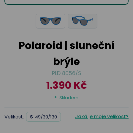
odejny
světových
brýle
značek
Přihlásit
Cenotvo
Polaroid | sluneční
brýle
PLD 8056/S
1.390 Kč
Skladem
Jaká je moje velikost?
Velikost:
S
49/39/130