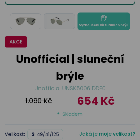
odejny
světových
brýle
značek
Přihlásit
Cenotvo
Vyzkoušení virtuálních brýlí
AKCE
Unofficial | sluneční
brýle
Unofficial UNSK5006 DDE0
654 Kč
1.090 Kč
Skladem
Jaká je moje velikost?
Velikost:
S
49/41/125