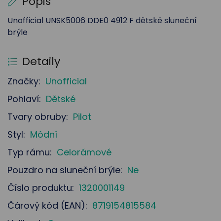
Popis
Unofficial UNSK5006 DDE0 4912 F dětské sluneční
brýle
Detaily
Značky:
Unofficial
Pohlaví:
Dětské
Tvary obruby:
Pilot
Styl:
Módní
Typ rámu:
Celorámové
Pouzdro na sluneční brýle:
Ne
Číslo produktu:
1320001149
Čárový kód (EAN):
8719154815584