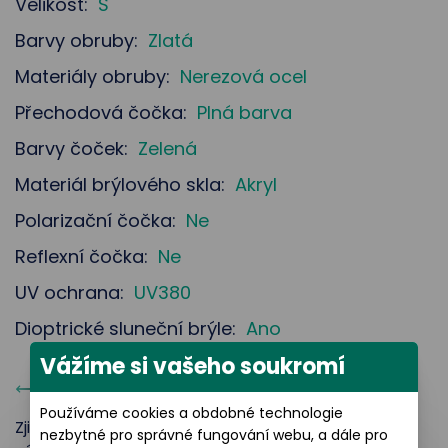
Velikost:
S
Barvy obruby:
Zlatá
Materiály obruby:
Nerezová ocel
Přechodová čočka:
Plná barva
Barvy čoček:
Zelená
Materiál brýlového skla:
Akryl
Polarizační čočka:
Ne
Reflexní čočka:
Ne
UV ochrana:
UV380
Dioptrické sluneční brýle:
Ano
Vážíme si vašeho soukromí
Rozměry produktu
(
S
)
Používáme cookies a obdobné technologie
Zjistěte velikost obruby slunečních brýlí, šířku a
nezbytné pro správné fungování webu, a dále pro