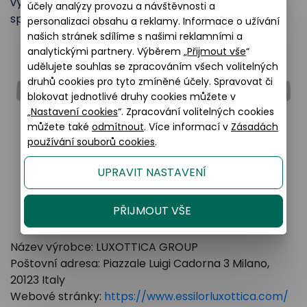
výšku brýlových skel. To vám usnadní výběr
účely analýzy provozu a návštěvnosti a
správných slunečních brýlí.
personalizaci obsahu a reklamy. Informace o užívání
našich stránek sdílíme s našimi reklamními a
analytickými partnery. Výběrem „
Přijmout vše
“
Šířka brýlového skla: 49 mm
udělujete souhlas se zpracováním všech volitelných
druhů cookies pro tyto zmíněné účely. Spravovat či
blokovat jednotlivé druhy cookies můžete v
„
Nastavení cookies
“. Zpracování volitelných cookies
můžete také
odmítnout
. Více informací v
Zásadách
používání souborů cookies
.
UPRAVIT NASTAVENÍ
PŘIJMOUT VŠE
Název výrobce: LUXOTTICA GROUP
Poštovní adresa: Piazzale Luigi Cadorna 3 Milano,
20123 Italy
Webové stránky:
https://www.essilorluxottica.com/