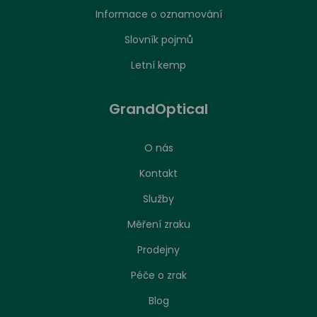
Informace o oznamování
Slovník pojmů
Letní kemp
GrandOptical
O nás
Kontakt
Služby
Měření zraku
Prodejny
Péče o zrak
Nastavení zpracování cookies
Blog