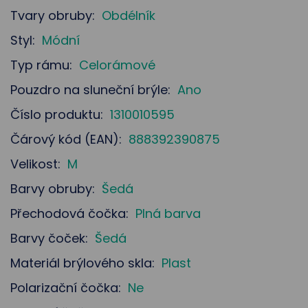
Tvary obruby:
Obdélník
Styl:
Módní
Typ rámu:
Celorámové
Pouzdro na sluneční brýle:
Ano
Číslo produktu:
1310010595
Čárový kód (EAN):
888392390875
Velikost:
M
Barvy obruby:
Šedá
Přechodová čočka:
Plná barva
Barvy čoček:
Šedá
Materiál brýlového skla:
Plast
Polarizační čočka:
Ne