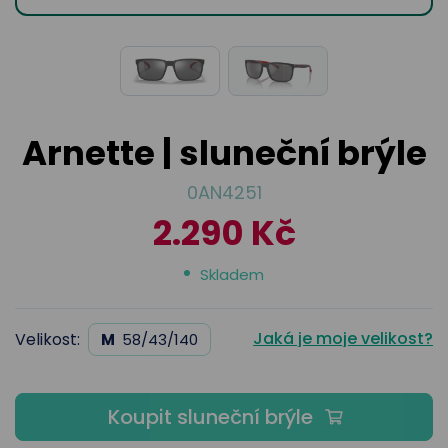
odejny
světových
brýle
značek
Přihlásit
Cenotvo
Arnette | sluneční brýle
0AN4251
2.290 Kč
Skladem
Jaká je moje velikost?
Velikost:
M
58/43/140
Koupit sluneční brýle