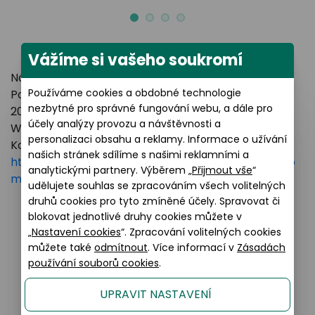
Vážíme si vašeho soukromí
Název výrobce: LUXOTTICA GROUP
Používáme cookies a obdobné technologie
Poštovní adresa: Piazzale Luigi Cadorna 3 Milano,
nezbytné pro správné fungování webu, a dále pro
20123 Italy
účely analýzy provozu a návštěvnosti a
Webové stránky:
https://www.essilorluxottica.com
personalizaci obsahu a reklamy. Informace o užívání
Kontakt:
našich stránek sdílíme s našimi reklamními a
https://www.essilorluxottica.com/en/brands/custo
analytickými partnery. Výběrem „
Přijmout vše
“
mer-care
udělujete souhlas se zpracováním všech volitelných
druhů cookies pro tyto zmíněné účely. Spravovat či
blokovat jednotlivé druhy cookies můžete v
„
Nastavení cookies
“. Zpracování volitelných cookies
Podobné produkty
můžete také
odmítnout
. Více informací v
Zásadách
používání souborů cookies
.
UPRAVIT NASTAVENÍ