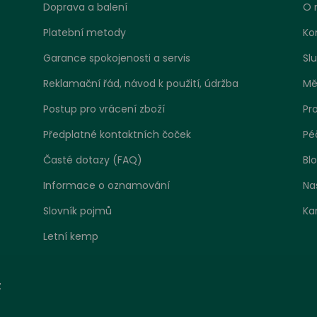
Doprava a balení
O 
Platební metody
Ko
Garance spokojenosti a servis
Sl
Reklamační řád, návod k použití, údržba
Mě
Postup pro vrácení zboží
Pr
Předplatné kontaktních čoček
Pé
Časté dotazy (FAQ)
Bl
Informace o oznamování
Na
Slovník pojmů
Ka
Letní kemp
tavení zpracování cookies
z
 jako jakákoliv jiná webová stránka, může náš web ukládat ne
at informace zejména ve formě souborů cookies z vašeho