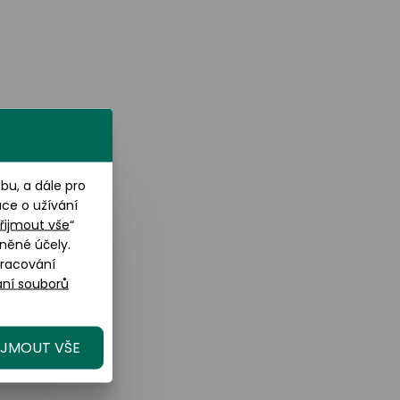
u, a dále pro
ace o užívání
řijmout vše
“
něné účely.
pracování
ní souborů
IJMOUT VŠE