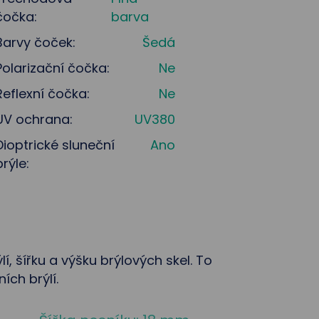
čočka:
barva
Barvy čoček:
Šedá
Polarizační čočka:
Ne
Reflexní čočka:
Ne
UV ochrana:
UV380
Dioptrické sluneční
Ano
brýle:
lí, šířku a výšku brýlových skel. To
ch brýlí.