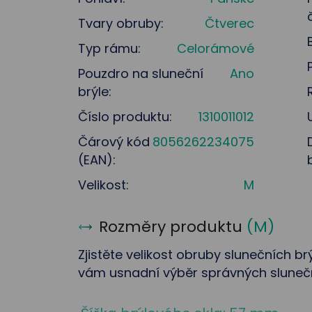
Tvary obruby:
Čtverec
Typ rámu:
Celorámové
Pouzdro na sluneční
Ano
brýle:
Číslo produktu:
1310011012
Čárový kód
8056262234075
(EAN):
Velikost:
M
Rozměry produktu
(
M
)
Zjistěte velikost obruby slunečních brý
vám usnadní výběr správných sluneční