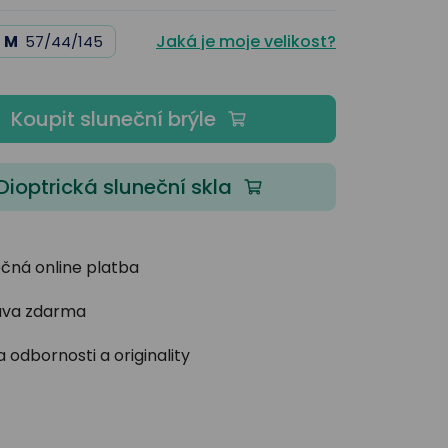
Jaká je moje velikost?
M
57/44/145
Koupit sluneční brýle
Dioptrická sluneční skla
čná online platba
va zdarma
 odbornosti a originality