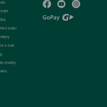
nás
ntakt
užby
ření zraku
odejny
če o zrak
og
še značky
riéra
bo