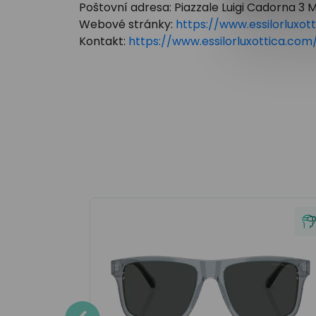
Poštovní adresa: Piazzale Luigi Cadorna 3 Mi
Webové stránky:
https://www.essilorluxot
Kontakt:
https://www.essilorluxottica.c
i