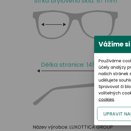
Šířka brýlového skla: 57 mm
Vážíme si
Používáme cook
Délka stranice: 145 mm
účely analýzy p
našich stránek 
udělujete souhl
Spravovat či bl
volitelných co
cookies
.
UPRAVIT NA
Název výrobce: LUXOTTICA GROUP