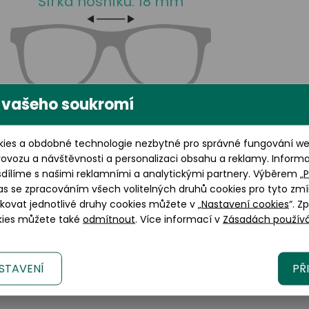
Šířka nosníku: 18 mm
 vašeho soukromí
ies a obdobné technologie nezbytné pro správné fungování web
Výška brýlového skla: 44
rovozu a návštěvnosti a personalizaci obsahu a reklamy. Inform
mm
sdílíme s našimi reklamními a analytickými partnery. Výběrem „
P
as se zpracováním všech volitelných druhů cookies pro tyto zmí
okovat jednotlivé druhy cookies můžete v „
Nastavení cookies
“. Z
okies můžete také
odmítnout
. Více informací v
Zásadách používá
STAVENÍ
PŘ