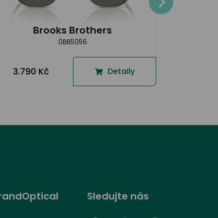
3.790
Brooks Brothers
0BB5056
3.790 Kč
Detaily
randOptical
Sledujte nás