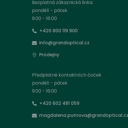
Bezplatná zákaznická linka:
pondělí - pátek
9:00 - 16:00
+420 800 119 900
info@grandoptical.cz
Prodejny
Předplatné kontaktních čoček
pondělí - pátek
9:00 - 16:00
+420 602 481 059
Nas
magdalena.putnova@grandoptical.c
Stejně
načít