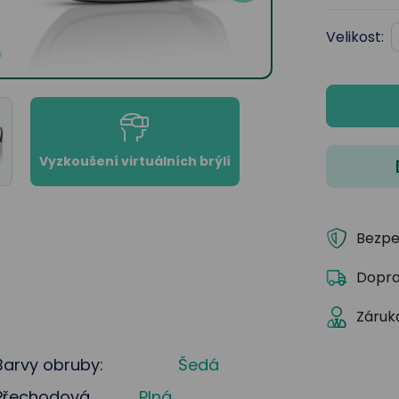
Velikost:
Vyzkoušení virtuálních brýlí
Bezpe
Dopra
Záruka
Barvy obruby:
Šedá
Přechodová
Plná