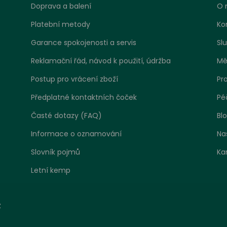
Doprava a balení
O 
Platební metody
Ko
Garance spokojenosti a servis
Sl
Reklamační řád, návod k použití, údržba
Mě
Postup pro vrácení zboží
Pr
Předplatné kontaktních čoček
Pé
Časté dotazy (FAQ)
Bl
Informace o oznamování
Na
Slovník pojmů
Ka
Letní kemp
tavení zpracování cookies
z
 jako jakákoliv jiná webová stránka, může náš web ukládat ne