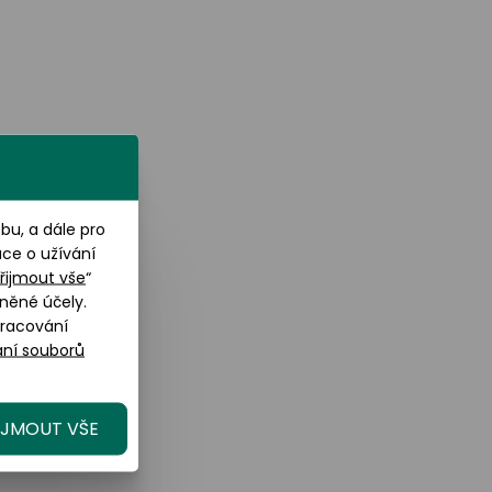
u, a dále pro
ace o užívání
řijmout vše
“
něné účely.
pracování
ní souborů
IJMOUT VŠE