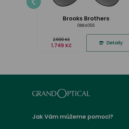
Detaily
Brooks Brothers
0BB4056
2.690 Kč
Detaily
1.749 Kč
Jak Vám můžeme pomoci?