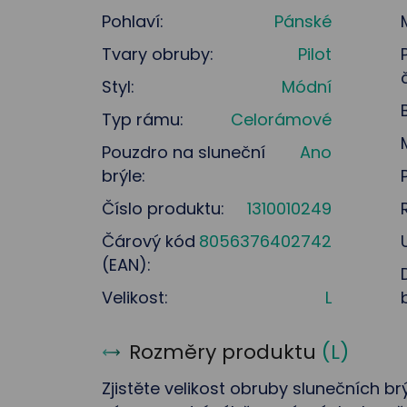
Pohlaví:
Pánské
Tvary obruby:
Pilot
Styl:
Módní
Typ rámu:
Celorámové
Pouzdro na sluneční
Ano
brýle:
Číslo produktu:
1310010249
Čárový kód
8056376402742
(EAN):
Velikost:
L
Rozměry produktu
(
L
)
Zjistěte velikost obruby slunečních brý