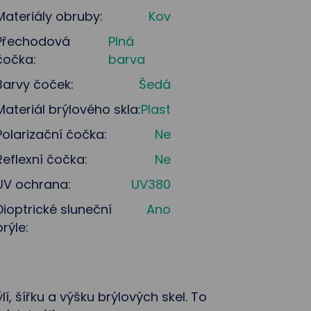
Materiály obruby:
Kov
Přechodová
Plná
čočka:
barva
Barvy čoček:
Šedá
Materiál brýlového skla:
Plast
Polarizační čočka:
Ne
Reflexní čočka:
Ne
UV ochrana:
UV380
Dioptrické sluneční
Ano
brýle:
lí, šířku a výšku brýlových skel. To