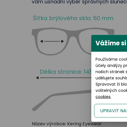
vám usnadní výběr správných sluneční
Šířka brýlového skla: 60 mm
Vážíme si
Používáme cook
účely analýzy p
Délka stranice: 145 mm
našich stránek 
udělujete souhl
Spravovat či bl
volitelných co
cookies
.
UPRAVIT NA
Název výrobce: Kering Eyewear