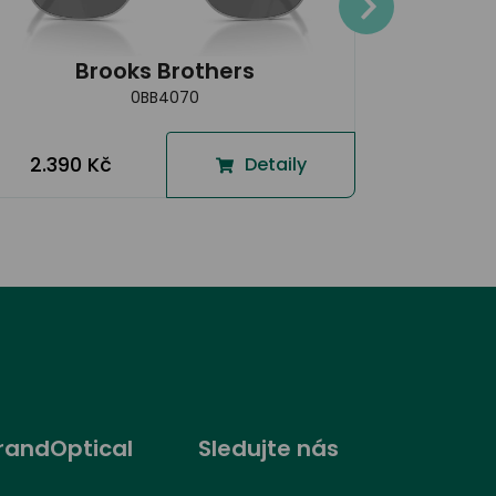
4.290
2.789
Brooks Brothers
0BB4070
2.390 Kč
Detaily
randOptical
Sledujte nás