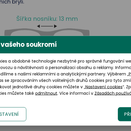
ch brýlí.
Šířka nosníku: 13 mm
 vašeho soukromí
ies a obdobné technologie nezbytné pro správné fungování web
rovozu a návštěvnosti a personalizaci obsahu a reklamy. Inform
Výška brýlového skla: 51 mm
sdílíme s našimi reklamními a analytickými partnery. Výběrem „
P
as se zpracováním všech volitelných druhů cookies pro tyto zmí
okovat jednotlivé druhy cookies můžete v „
Nastavení cookies
“. Z
okies můžete také
odmítnout
. Více informací v
Zásadách používá
STAVENÍ
PŘ