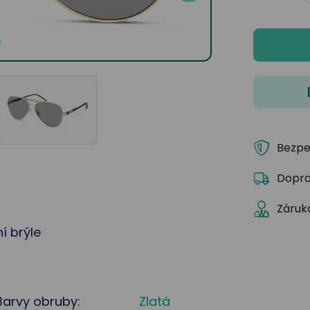
Bezpe
Dopra
Záruka
í brýle
Barvy obruby:
Zlatá