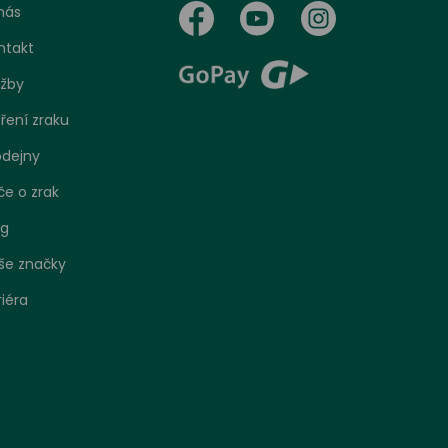
nás
ntakt
užby
ření zraku
odejny
če o zrak
og
še značky
riéra
bo