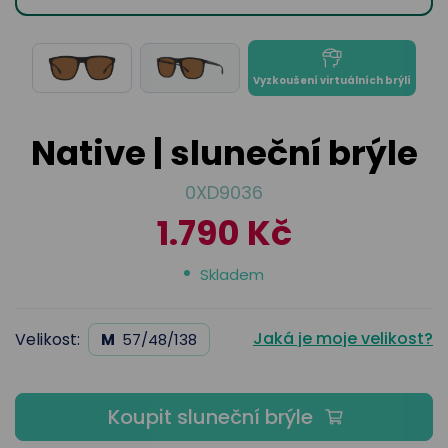
odejny
světových
brýle
značek
Přihlásit
Cenotvo
Vyzkoušení virtuálních brýlí
Native | sluneční brýle
0XD9036
1.790 Kč
Skladem
Jaká je moje velikost?
Velikost:
M
57/48/138
Koupit sluneční brýle