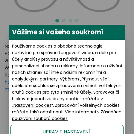
Vážíme si vašeho soukromí
Název výrobce: LUXOTTICA GROUP
Používáme cookies a obdobné technologie
nezbytné pro správné fungování webu, a dále pro
Poštovní adresa: Piazzale Luigi Cadorna 3 Milano,
účely analýzy provozu a návštěvnosti a
20123 Italy
personalizaci obsahu a reklamy. Informace o užívání
Webové stránky:
https://www.essilorluxottica.com
našich stránek sdílíme s našimi reklamními a
Kontakt:
analytickými partnery. Výběrem „
Přijmout vše
“
https://www.essilorluxottica.com/en/brands/custo
udělujete souhlas se zpracováním všech volitelných
mer-care
druhů cookies pro tyto zmíněné účely. Spravovat či
blokovat jednotlivé druhy cookies můžete v
„
Nastavení cookies
“. Zpracování volitelných cookies
můžete také
odmítnout
. Více informací v
Zásadách
Podobné produkty
používání souborů cookies
.
UPRAVIT NASTAVENÍ