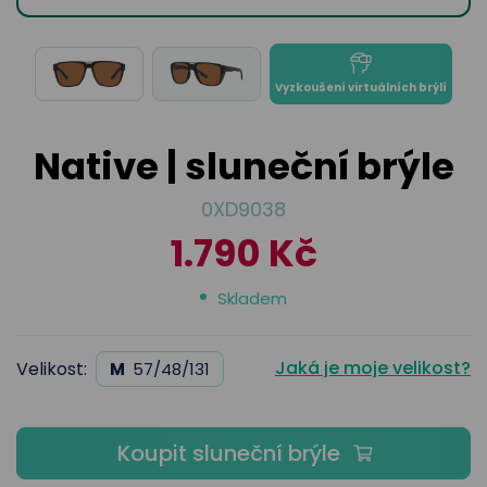
odejny
světových
brýle
značek
Přihlásit
Cenotvo
Vyzkoušení virtuálních brýlí
Native | sluneční brýle
0XD9038
1.790 Kč
Skladem
Jaká je moje velikost?
Velikost:
M
57/48/131
Koupit sluneční brýle