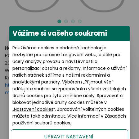
Vážíme si vašeho soukromí
Název výrobce: LUXOTTICA GROUP
Používáme cookies a obdobné technologie
nezbytné pro správné fungování webu, a dále pro
Poštovní adresa: Piazzale Luigi Cadorna 3 Milano,
účely analýzy provozu a návštěvnosti a
20123 Italy
personalizaci obsahu a reklamy. Informace o užívání
Webové stránky:
https://www.essilorluxottica.com
našich stránek sdílíme s našimi reklamními a
Kontakt:
analytickými partnery. Výběrem „
Přijmout vše
“
https://www.essilorluxottica.com/en/brands/custo
udělujete souhlas se zpracováním všech volitelných
mer-care
druhů cookies pro tyto zmíněné účely. Spravovat či
blokovat jednotlivé druhy cookies můžete v
„
Nastavení cookies
“. Zpracování volitelných cookies
můžete také
odmítnout
. Více informací v
Zásadách
Podobné produkty
používání souborů cookies
.
UPRAVIT NASTAVENÍ