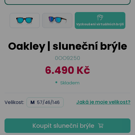
odejny
světových
brýle
značek
Přihlásit
Cenotvo
Vyzkoušení virtuálních brýlí
Oakley | sluneční brýle
0OO9250
6.490 Kč
Skladem
Jaká je moje velikost?
Velikost:
M
57/46/146
Koupit sluneční brýle