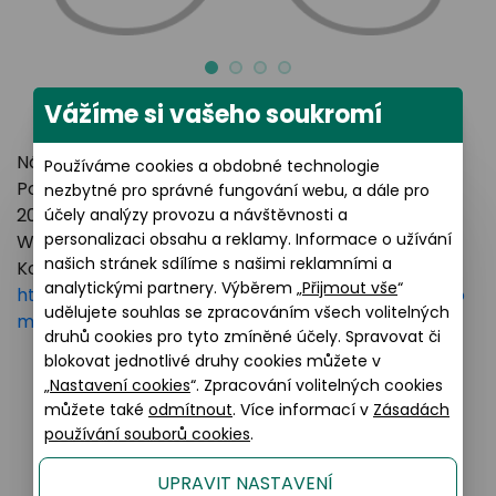
Vážíme si vašeho soukromí
Název výrobce: LUXOTTICA GROUP
Používáme cookies a obdobné technologie
Poštovní adresa: Piazzale Luigi Cadorna 3 Milano,
nezbytné pro správné fungování webu, a dále pro
20123 Italy
účely analýzy provozu a návštěvnosti a
personalizaci obsahu a reklamy. Informace o užívání
Webové stránky:
https://www.essilorluxottica.com
našich stránek sdílíme s našimi reklamními a
Kontakt:
analytickými partnery. Výběrem „
Přijmout vše
“
https://www.essilorluxottica.com/en/brands/custo
udělujete souhlas se zpracováním všech volitelných
mer-care
druhů cookies pro tyto zmíněné účely. Spravovat či
blokovat jednotlivé druhy cookies můžete v
„
Nastavení cookies
“. Zpracování volitelných cookies
můžete také
odmítnout
. Více informací v
Zásadách
Podobné produkty
používání souborů cookies
.
UPRAVIT NASTAVENÍ