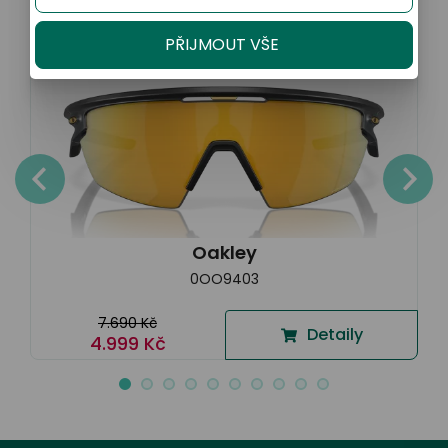
35% AKCE
PŘIJMOUT VŠE
Oakley
0OO9403
7.690 Kč
Detaily
4.999 Kč