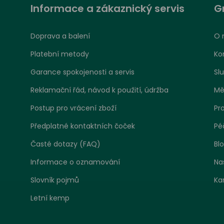
Informace a zákaznický servis
G
Doprava a balení
O 
Platební metody
Ko
Garance spokojenosti a servis
Sl
Reklamační řád, návod k použití, údržba
Mě
Postup pro vrácení zboží
Pr
Předplatné kontaktních čoček
Pé
Časté dotazy (FAQ)
Bl
Informace o oznamování
Na
Slovník pojmů
Ka
Letní kemp
tavení zpracování cookies