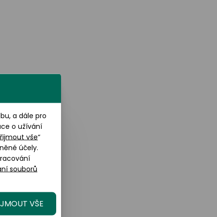
u, a dále pro
ace o užívání
řijmout vše
“
něné účely.
pracování
ní souborů
IJMOUT VŠE