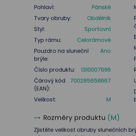
Pohlaví:
Pánské
Tvary obruby:
Obdélník
Styl:
Sportovní
Typ rámu:
Celorámové
Pouzdro na sluneční
Ano
brýle:
Číslo produktu:
1310007696
Čárový kód
700285658667
(EAN):
Velikost:
M
Rozměry produktu
(
M
)
Zjistěte velikost obruby slunečních brý