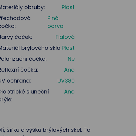
Materiály obruby:
Plast
Přechodová
Plná
čočka:
barva
Barvy čoček:
Fialová
Materiál brýlového skla:
Plast
Polarizační čočka:
Ne
Reflexní čočka:
Ano
UV ochrana:
UV380
Dioptrické sluneční
Ano
brýle:
lí, šířku a výšku brýlových skel. To