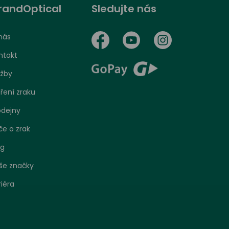
randOptical
Sledujte nás
nás
ntakt
užby
ření zraku
odejny
če o zrak
og
še značky
riéra