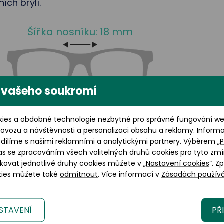
ch brýlí.
Šířka nosníku: 18 mm
 vašeho soukromí
ies a obdobné technologie nezbytné pro správné fungování web
rovozu a návštěvnosti a personalizaci obsahu a reklamy. Inform
Výška brýlového skla: 43
sdílíme s našimi reklamními a analytickými partnery. Výběrem „
P
as se zpracováním všech volitelných druhů cookies pro tyto zmí
mm
okovat jednotlivé druhy cookies můžete v „
Nastavení cookies
“. Z
okies můžete také
odmítnout
. Více informací v
Zásadách používá
STAVENÍ
PŘ