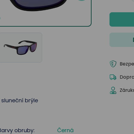
Bezpe
Dopra
Záruka
sluneční brýle
Barvy obruby:
Černá