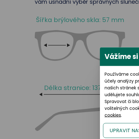
vám usnadní výběr správných sluneční
Šířka brýlového skla: 57 mm
Vážíme si
Používáme cook
účely analýzy p
Délka stranice: 137 mm
našich stránek 
udělujete souhl
Spravovat či bl
volitelných co
cookies
.
UPRAVIT NA