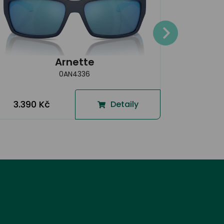
3.790
Arnette
0AN4336
3.390 Kč
Detaily