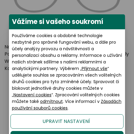
Vážíme si vašeho soukromí
Používáme cookies a obdobné technologie
nezbytné pro správné fungování webu, a dále pro
Název výrobce: Safilo Group a.s.
účely analýzy provozu a návštěvnosti a
Poštovní adresa: Settima Strada 15, 35129 Padua, Italy
personalizaci obsahu a reklamy. Informace o užívání
Webové stránky:
https://www.safilogroup.com
našich stránek sdílíme s našimi reklamními a
Kontakt:
customerservicehu@safilo.com
analytickými partnery. Výběrem „
Přijmout vše
“
udělujete souhlas se zpracováním všech volitelných
druhů cookies pro tyto zmíněné účely. Spravovat či
blokovat jednotlivé druhy cookies můžete v
Podobné produkty
„
Nastavení cookies
“. Zpracování volitelných cookies
můžete také
odmítnout
. Více informací v
Zásadách
používání souborů cookies
.
UPRAVIT NASTAVENÍ