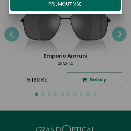
PŘIJMOUT VŠE
Emporio Armani
0EA2150
5.190 Kč
Detaily