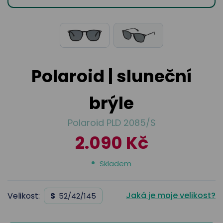
odejny
světových
brýle
značek
Přihlásit
Cenotvo
Polaroid | sluneční
brýle
Polaroid PLD 2085/S
2.090 Kč
Skladem
Jaká je moje velikost?
Velikost:
S
52/42/145