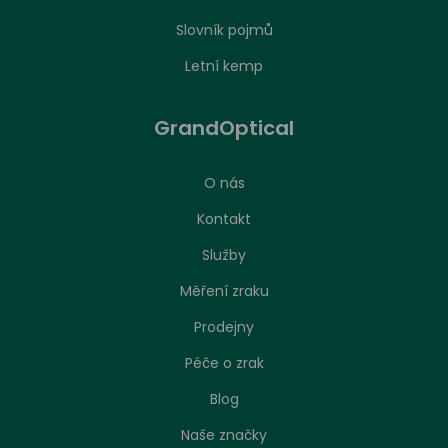
Slovník pojmů
Letní kemp
GrandOptical
O nás
Kontakt
Služby
Měření zraku
Prodejny
Péče o zrak
Nastavení zpracování cookies
Blog
Naše značky
Stejně jako jakákoliv jiná webová stránka, může