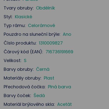
Tvary obruby:
Obdélník
Styl:
Klasické
Typ rámu:
Celorámové
Pouzdro na sluneční brýle:
Ano
Číslo produktu:
1310009827
Čárový kód (EAN):
716736191669
Velikost:
S
Barvy obruby:
Černá
Materiály obruby:
Plast
Přechodová čočka:
Plná barva
Barvy čoček:
Šedá
Materiál brýlového skla:
Acetát