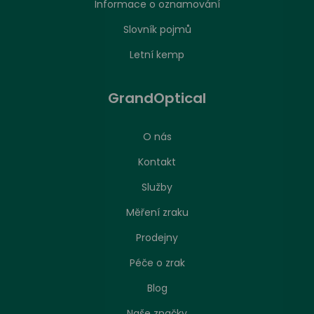
Informace o oznamování
Slovník pojmů
Letní kemp
GrandOptical
O nás
Kontakt
Služby
Měření zraku
Prodejny
Péče o zrak
Nastavení zpracování cookies
Blog
Naše značky