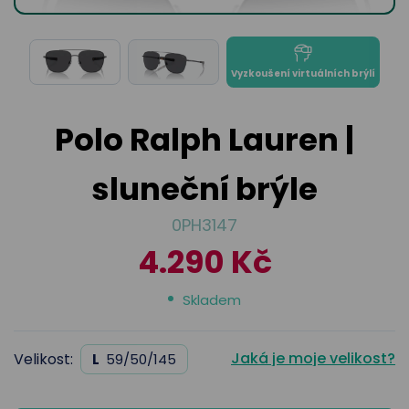
odejny
světových
brýle
značek
Přihlásit
Cenotvo
Vyzkoušení virtuálních brýlí
Polo Ralph Lauren |
sluneční brýle
0PH3147
4.290 Kč
Skladem
Jaká je moje velikost?
Velikost:
L
59/50/145