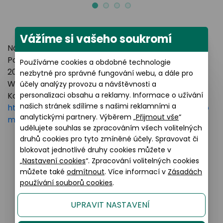
Vážíme si vašeho soukromí
Název výrobce: LUXOTTICA GROUP
Poštovní adresa: Piazzale Luigi Cadorna 3 Milano,
Používáme cookies a obdobné technologie
20123 Italy
nezbytné pro správné fungování webu, a dále pro
Webové stránky:
https://www.essilorluxottica.com
účely analýzy provozu a návštěvnosti a
personalizaci obsahu a reklamy. Informace o užívání
Kontakt:
našich stránek sdílíme s našimi reklamními a
https://www.essilorluxottica.com/en/brands/custo
analytickými partnery. Výběrem „
Přijmout vše
“
mer-care
udělujete souhlas se zpracováním všech volitelných
druhů cookies pro tyto zmíněné účely. Spravovat či
blokovat jednotlivé druhy cookies můžete v
Podobné produkty
„
Nastavení cookies
“. Zpracování volitelných cookies
můžete také
odmítnout
. Více informací v
Zásadách
používání souborů cookies
.
UPRAVIT NASTAVENÍ
35% AKCE