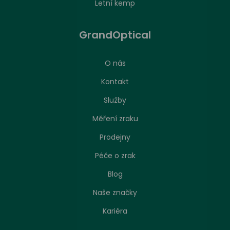
Letní kemp
GrandOptical
O nás
Kontakt
Služby
Měření zraku
Prodejny
Péče o zrak
Nastavení zpracování cookies
Blog
Naše značky
Stejně jako jakákoliv jiná webová stránka, může
náš web ukládat nebo načítat informace zejména
Kariéra
ve formě souborů cookies z vašeho prohlížeče.