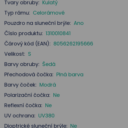
Tvary obruby:
Kulatý
Typ rámu:
Celorámové
Pouzdro na sluneční brýle:
Ano
Číslo produktu:
1310010841
Čárový kód (EAN):
8056262195666
Velikost:
S
Barvy obruby:
Šedá
Přechodová čočka:
Plná barva
Barvy čoček:
Modrá
Polarizační čočka:
Ne
Reflexní čočka:
Ne
UV ochrana:
UV380
Dioptrické sluneční brýle:
Ne