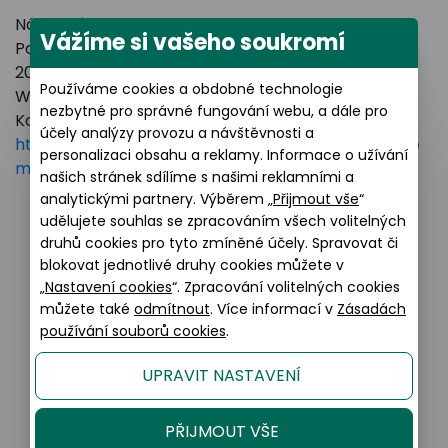
Název výrobce: LUXOTTICA GROUP
Vážíme si vašeho soukromí
Poštovní adresa: Piazzale Luigi Cadorna 3 Milano,
20123 Italy
Používáme cookies a obdobné technologie
Webové stránky:
https://www.essilorluxottica.com
nezbytné pro správné fungování webu, a dále pro
Kontakt:
účely analýzy provozu a návštěvnosti a
https://www.essilorluxottica.com/en/brands/custo
personalizaci obsahu a reklamy. Informace o užívání
mer-care
našich stránek sdílíme s našimi reklamními a
analytickými partnery. Výběrem „
Přijmout vše
“
udělujete souhlas se zpracováním všech volitelných
druhů cookies pro tyto zmíněné účely. Spravovat či
Podobné produkty
blokovat jednotlivé druhy cookies můžete v
„
Nastavení cookies
“. Zpracování volitelných cookies
můžete také
odmítnout
. Více informací v
Zásadách
používání souborů cookies
.
35% AKCE
UPRAVIT NASTAVENÍ
PŘIJMOUT VŠE