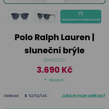
odejny
světových
brýle
značek
Přihlásit
Cenotvo
Vyzkoušení virtuálních brýlí
Polo Ralph Lauren |
sluneční brýle
0PH4222U
3.690 Kč
Skladem
Jaká je moje velikost?
Velikost:
S
52/52/145