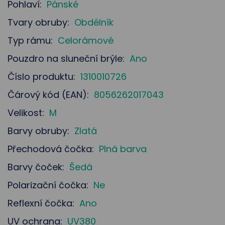
Pohlaví:
Pánské
Tvary obruby:
Obdélník
Typ rámu:
Celorámové
Pouzdro na sluneční brýle:
Ano
Číslo produktu:
1310010726
Čárový kód (EAN):
8056262017043
Velikost:
M
Barvy obruby:
Zlatá
Přechodová čočka:
Plná barva
Barvy čoček:
Šedá
Polarizační čočka:
Ne
Reflexní čočka:
Ano
UV ochrana:
UV380