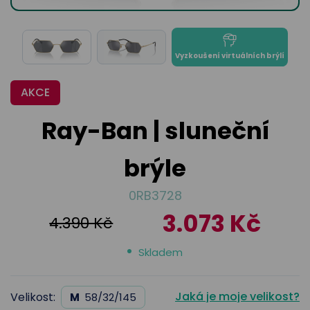
odejny
světových
brýle
značek
Přihlásit
Cenotvo
Vyzkoušení virtuálních brýlí
AKCE
Ray-Ban | sluneční
brýle
0RB3728
3.073 Kč
4.390 Kč
Skladem
Jaká je moje velikost?
Velikost:
M
58/32/145