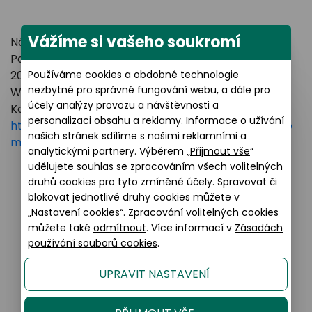
Vážíme si vašeho soukromí
Název výrobce: LUXOTTICA GROUP
Poštovní adresa: Piazzale Luigi Cadorna 3 Milano,
Používáme cookies a obdobné technologie
20123 Italy
nezbytné pro správné fungování webu, a dále pro
Webové stránky:
https://www.essilorluxottica.com
účely analýzy provozu a návštěvnosti a
Kontakt:
personalizaci obsahu a reklamy. Informace o užívání
https://www.essilorluxottica.com/en/brands/custo
našich stránek sdílíme s našimi reklamními a
mer-care
analytickými partnery. Výběrem „
Přijmout vše
“
udělujete souhlas se zpracováním všech volitelných
druhů cookies pro tyto zmíněné účely. Spravovat či
blokovat jednotlivé druhy cookies můžete v
Podobné produkty
„
Nastavení cookies
“. Zpracování volitelných cookies
můžete také
odmítnout
. Více informací v
Zásadách
používání souborů cookies
.
UPRAVIT NASTAVENÍ