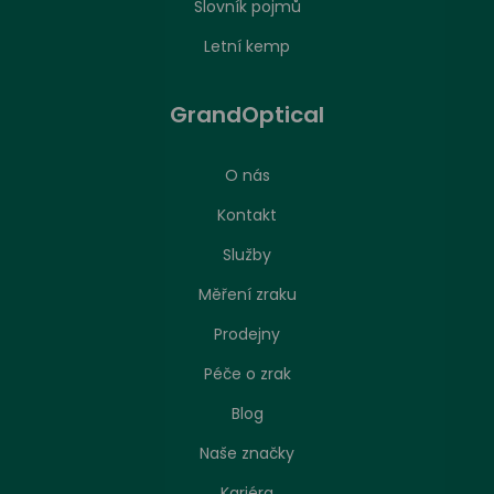
Slovník pojmů
Letní kemp
GrandOptical
O nás
Kontakt
Služby
Měření zraku
Prodejny
Péče o zrak
Nastavení zpracování cookies
Blog
Naše značky
Stejně jako jakákoliv jiná webová stránka, může
náš web ukládat nebo načítat informace zejména
Kariéra