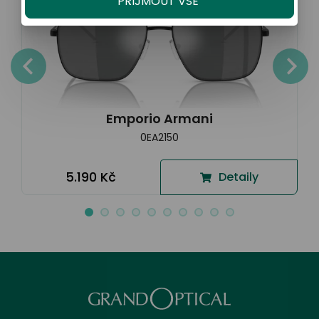
PŘIJMOUT VŠE
Emporio Armani
0EA2150
5.190 Kč
Detaily