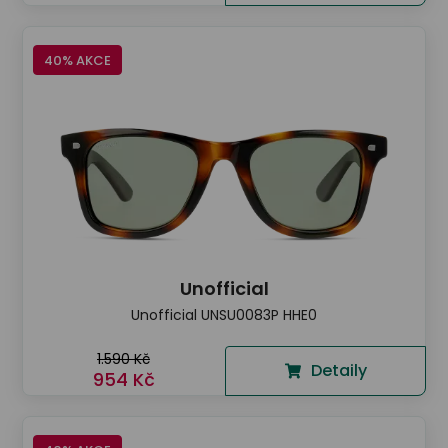
40% AKCE
Unofficial
Unofficial UNSU0083P HHE0
1.590 Kč
Detaily
954 Kč