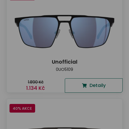
Unofficial
0UO5109
1.890 Kč
Detaily
1.134 Kč
40% AKCE