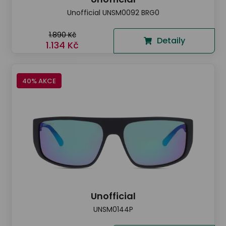
Unofficial UNSM0092 BRG0
1.890 Kč
Detaily
1.134 Kč
40% AKCE
Unofficial
UNSM0144P