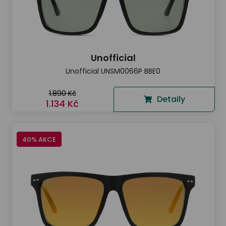
Unofficial
Unofficial UNSM0066P BBE0
1.890 Kč
Detaily
1.134 Kč
40% AKCE