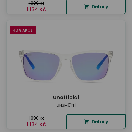
1.890 Kč
Detaily
1.134 Kč
40% AKCE
Unofficial
UNSM0141
1.890 Kč
Detaily
1.134 Kč