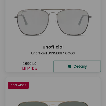
Unofficial
Unofficial UNSM0017 GGGS
2.690 Kč
Detaily
1.614 Kč
40% AKCE