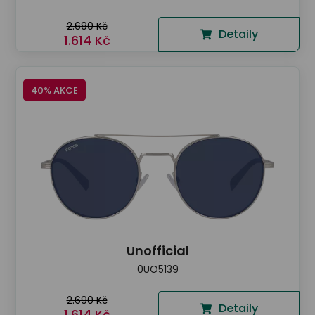
2.690 Kč
Detaily
1.614 Kč
40% AKCE
Unofficial
0UO5139
2.690 Kč
Detaily
1.614 Kč