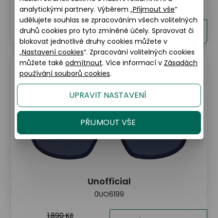
0UO6199
analytickými partnery. Výběrem „
Přijmout vše
“
udělujete souhlas se zpracováním všech volitelných
1.890 Kč
druhů cookies pro tyto zmíněné účely. Spravovat či
Detaily
1.134 Kč
blokovat jednotlivé druhy cookies můžete v
„
Nastavení cookies
“. Zpracování volitelných cookies
můžete také
odmítnout
. Více informací v
Zásadách
40% AKCE
používání souborů cookies
.
UPRAVIT NASTAVENÍ
PŘIJMOUT VŠE
Unofficial
0UO6199
1.890 Kč