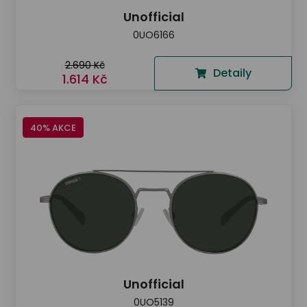
Unofficial
0UO6166
2.690 Kč
Detaily
1.614 Kč
40% AKCE
Unofficial
0UO5139