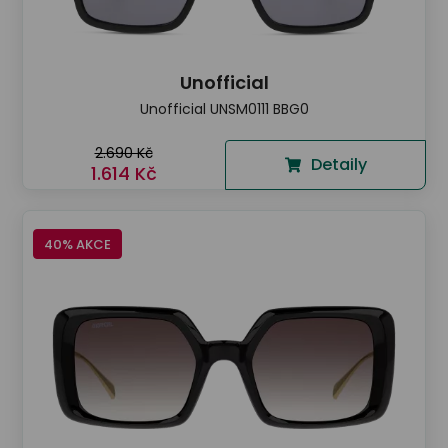
Unofficial
Unofficial UNSM0111 BBG0
2.690 Kč
Detaily
1.614 Kč
40% AKCE