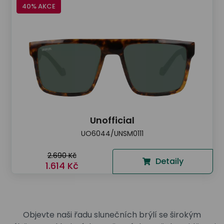
40% AKCE
Unofficial
UO6044/UNSM0111
2.690 Kč
Detaily
1.614 Kč
Objevte naši řadu slunečních brýlí se širokým