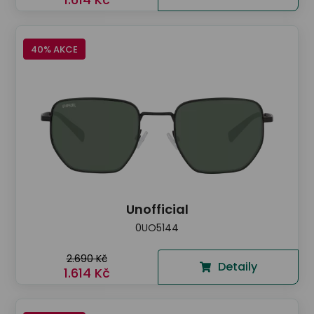
40% AKCE
Unofficial
0UO5144
2.690 Kč
Detaily
1.614 Kč