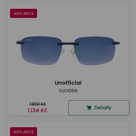
40% AKCE
Unofficial
0UO6189
1.890 Kč
Detaily
1.134 Kč
40% AKCE