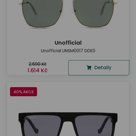
Unofficial
Unofficial UNSM0017 DDE0
2.690 Kč
Detaily
1.614 Kč
40% AKCE