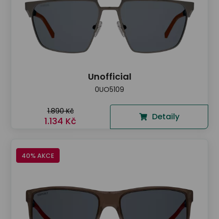
Unofficial
0UO5109
1.890 Kč
Detaily
1.134 Kč
40% AKCE