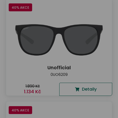
40% AKCE
Unofficial
0UO6209
1.890 Kč
Detaily
1.134 Kč
40% AKCE