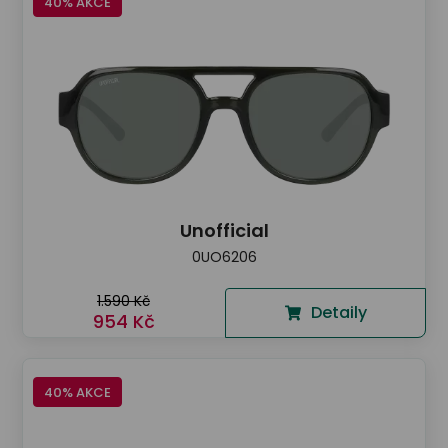
40% AKCE
Unofficial
0UO6206
1.590 Kč
Detaily
954 Kč
40% AKCE