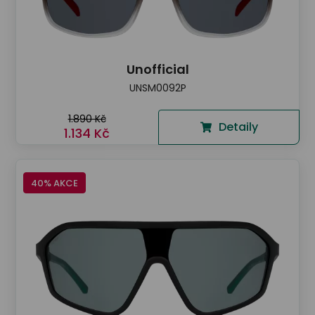
Unofficial
UNSM0092P
1.890 Kč
Detaily
1.134 Kč
40% AKCE