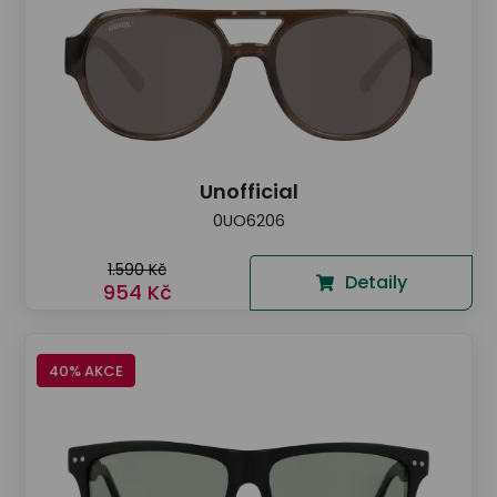
Unofficial
0UO6206
1.590 Kč
Detaily
954 Kč
40% AKCE