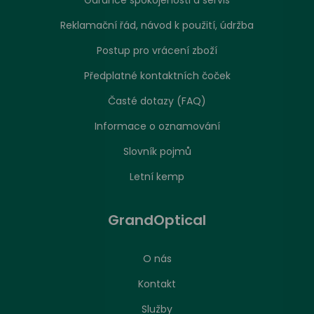
Garance spokojenosti a servis
Reklamační řád, návod k použití, údržba
Postup pro vrácení zboží
Předplatné kontaktních čoček
Časté dotazy (FAQ)
Informace o oznamování
Slovník pojmů
Letní kemp
GrandOptical
O nás
Kontakt
Nastavení zpracování cookies
Služby