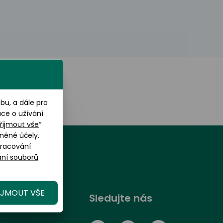
u, a dále pro
ace o užívání
řijmout vše
“
něné účely.
pracování
ní souborů
IJMOUT VŠE
randOptical
Sledujte nás