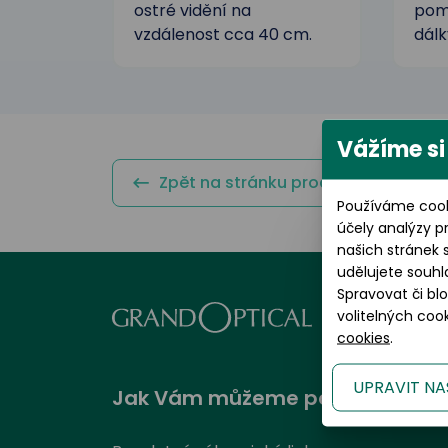
ostré vidění na
pomá
vzdálenost cca 40 cm.
dálk
Vážíme si
Zpět na stránku produktu
Používáme cook
účely analýzy p
našich stránek 
udělujete souhl
Spravovat či bl
volitelných co
cookies
.
UPRAVIT NA
Jak Vám můžeme pomoci?