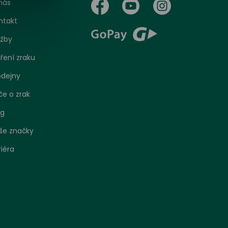
nás
ntakt
užby
ření zraku
odejny
če o zrak
og
še značky
riéra
bo