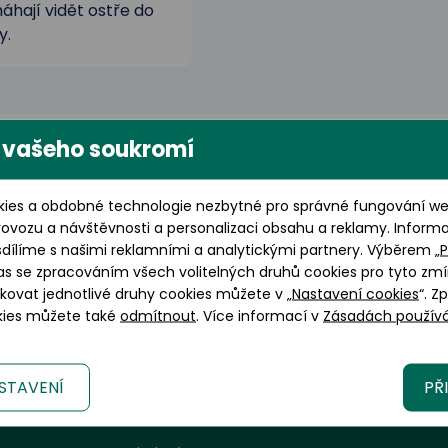
hají vidět ostře do
y.
 vašeho soukromí
ies a obdobné technologie nezbytné pro správné fungování web
rovozu a návštěvnosti a personalizaci obsahu a reklamy. Inform
sdílíme s našimi reklamními a analytickými partnery. Výběrem „
P
as se zpracováním všech volitelných druhů cookies pro tyto zmí
okovat jednotlivé druhy cookies můžete v „
Nastavení cookies
“. Z
okies můžete také
odmítnout
. Více informací v
Zásadách používá
STAVENÍ
PŘ
Informace a zákaznický servis
G