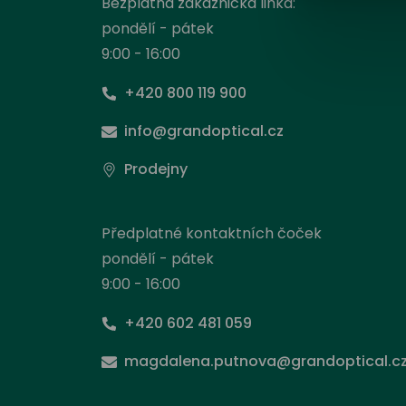
Bezplatná zákaznická linka:
pondělí - pátek
9:00 - 16:00
+420 800 119 900
info@grandoptical.cz
Prodejny
Předplatné kontaktních čoček
pondělí - pátek
9:00 - 16:00
+420 602 481 059
Nas
magdalena.putnova@grandoptical.c
Stejně
načít