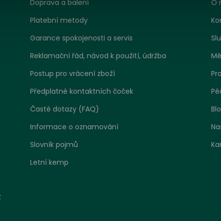
Doprava a balení
O 
Platební metody
Ko
Garance spokojenosti a servis
Sl
Reklamační řád, návod k použití, údržba
Mě
Postup pro vrácení zboží
Pr
Předplatné kontaktních čoček
Pé
Časté dotazy (FAQ)
Bl
Informace o oznamování
Na
Slovník pojmů
Ka
Letní kemp
tavení zpracování cookies
z
 jako jakákoliv jiná webová stránka, může náš web ukládat ne
at informace zejména ve formě souborů cookies z vašeho