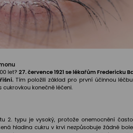
ormonu
100 let?
27. července 1921 se lékařům Fredericku B
řišní.
Tím položili základ pro první účinnou léčbu
 s cukrovkou konečně léčeni.
tu 2. typu je vysoký, protože onemocnění čast
ená hladina cukru v krvi nezpůsobuje žádné boles