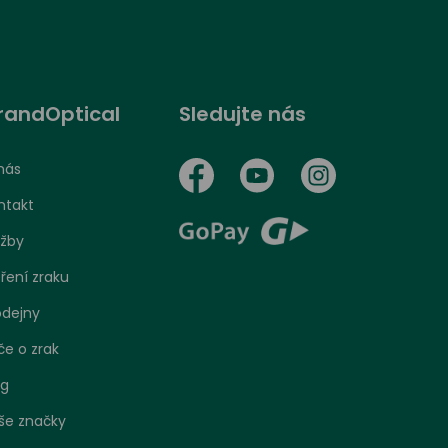
randOptical
Sledujte nás
nás
ntakt
užby
ření zraku
odejny
če o zrak
og
še značky