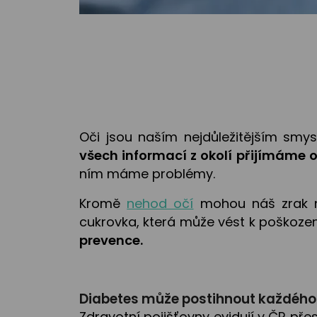
Oči jsou naším nejdůležitějším smy
všech informací z okolí přijímáme 
ním máme problémy.
Kromě
nehod očí
mohou náš zrak neg
cukrovka, která může vést k poškození
prevence.
Diabetes může postihnout každého
Zdravotní pojišťovny evidují v ČR přes m