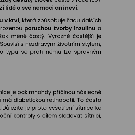
 lidé o své nemoci ani neví.
 v krvi
, která způsobuje řadu dalších
s vrozenou
poruchou tvorby inzulinu
a
však méně častý. Výrazně častější je
 Souvisí s nezdravým životním stylem,
ho typu se proti němu lze správným
tnice je pak mnohdy příčinou následné
í má diabetickou retinopatii. To často
ůležité je proto vyšetření sítnice ke
í kontroly s cílem sledovat sítnici,