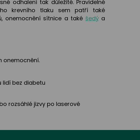
né odhalení tak důležité. Pravidelné
ho krevního tlaku sem patří také
ů, onemocnění sítnice a také
šedý
a
ch onemocnění.
 lidí bez diabetu
bo rozsáhlé jizvy po laserové