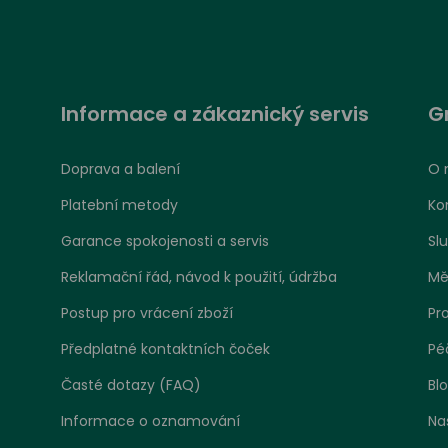
Informace a zákaznický servis
G
Doprava a balení
O 
Platební metody
Ko
Garance spokojenosti a servis
Sl
Reklamační řád, návod k použití, údržba
Mě
Postup pro vrácení zboží
Pr
Předplatné kontaktních čoček
Pé
Časté dotazy (FAQ)
Bl
Informace o oznamování
Na