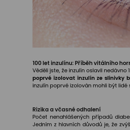
100 let inzulínu: Příběh vitálního h
Věděli jste, že inzulín oslavil nedávno 
poprvé izolovat inzulín ze slinivky b
inzulín poprvé izolován mohli být lidé
Rizika a včasné odhalení
Počet nenahlášených případů diabe
Jedním z hlavních důvodů je, že zvýš