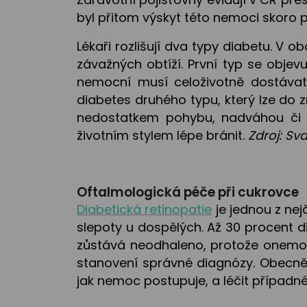
byl přitom výskyt této nemoci skoro p
Lékaři rozlišují dva typy diabetu. V
závažných obtíží. První typ se objevu
nemocní musí celoživotně dostávat i
diabetes druhého typu, který lze do 
nedostatkem pohybu, nadváhou či n
životním stylem lépe bránit.
Zdroj: Sv
Oftalmologická péče při cukrovce
Diabetická retinopatie
je jednou z nej
slepoty u dospělých. Až 30 procent di
zůstává neodhaleno, protože onemocně
stanovení správné diagnózy. Obecně s
jak nemoc postupuje, a léčit případné