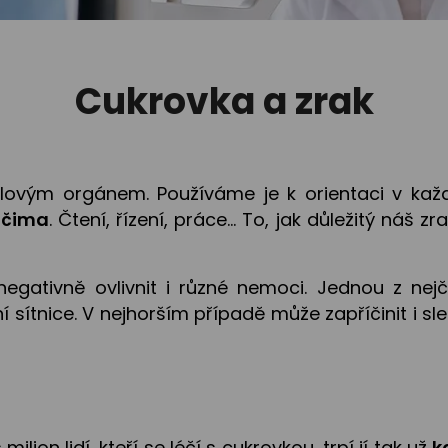
Cukrovka a zrak
slovým orgánem. Používáme je k orientaci v ka
očima
. Čtení, řízení, práce… To, jak důležitý náš z
ativně ovlivnit i různé nemoci. Jednou z nejča
 sítnice. V nejhorším případě může zapříčinit i sle
ilion lidí, kteří se léčí s cukrovkou, trpí jí tak už
k