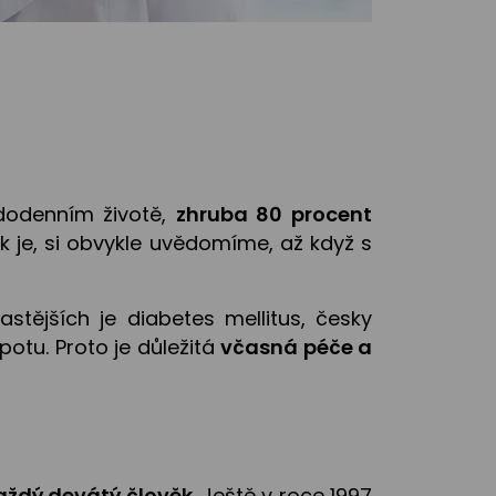
ždodenním životě,
zhruba 80 procent
rak je, si obvykle uvědomíme, až když s
stějších je diabetes mellitus, česky
potu. Proto je důležitá
včasná péče a
aždý devátý člověk
. Ještě v roce 1997