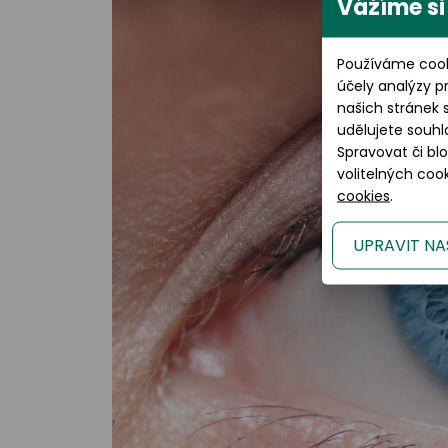
Vážíme si
Používáme cook
účely analýzy p
našich stránek 
udělujete souhl
Spravovat či bl
volitelných co
cookies
.
UPRAVIT NA