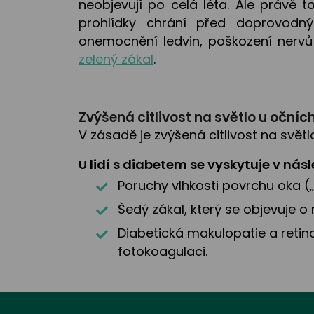
neobjevují po celá léta. Ale právě 
prohlídky chrání před doprovodn
onemocnění ledvin, poškození nervů
zelený zákal
.
Zvýšená citlivost na světlo u oční
V zásadě je zvýšená citlivost na svě
U lidí s diabetem se vyskytuje v nás
Poruchy vlhkosti povrchu oka („s
Šedý zákal, který se objevuje o 
Diabetická makulopatie a retino
fotokoagulaci.