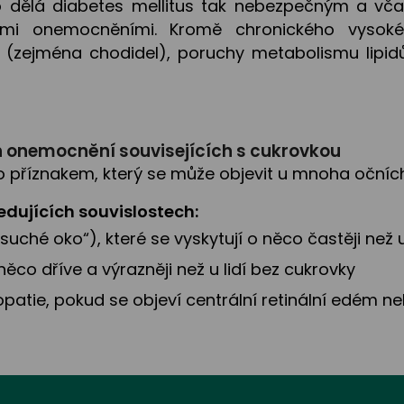
to dělá diabetes mellitus tak nebezpečným a včas
ými onemocněními. Kromě chronického vysoké
 (zejména chodidel), poruchy metabolismu lipid
ch onemocnění souvisejících s cukrovkou
tlo příznakem, který se může objevit u mnoha oční
ledujících souvislostech:
uché oko“), které se vyskytují o něco častěji než u
něco dříve a výrazněji než u lidí bez cukrovky
patie, pokud se objeví centrální retinální edém ne