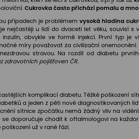
oloviční.
Cukrovka často přichází pomalu a mnozí
 obou případech je problémem
vysoká hladina cukru
je nejčastěji u lidí do dvaceti let věku, souvisí 
nzulín, obvykle ve formě injekcí. První typ je 
značné míry považovat za civilizační onemocnění.
ezdravou stravou. Na rozdíl od diabetu první
az zdravotních pojišťoven ČR.
častějších komplikací diabetu. Těžké poškození sí
abetiků a jeden z pěti nově diagnostikovaných lid
ní sítnice zpočátku nemá žádný vliv na vidění. D
e doporučuje chodit k oftalmologovi na každoročn
 poškození už v rané fázi.