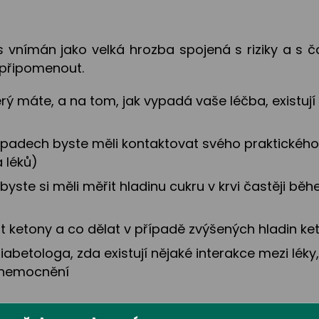
us vnímán jako velká hrozba spojená s riziky a s
í připomenout.
erý máte, a na tom, jak vypadá vaše léčba, existují 
řípadech byste měli kontaktovat svého praktického
 léků)
yste si měli měřit hladinu cukru v krvi častěji b
it ketony a co dělat v případě zvýšených hladin ke
iabetologa, zda existují nějaké interakce mezi léky
 onemocnění