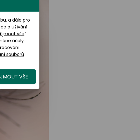
u, a dále pro
ace o užívání
řijmout vše
“
něné účely.
pracování
ní souborů
IJMOUT VŠE