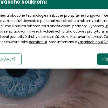
 vašeho soukromí
ies a obdobné technologie nezbytné pro správné fungování web
rovozu a návštěvnosti a personalizaci obsahu a reklamy. Inform
sdílíme s našimi reklamními a analytickými partnery. Výběrem „
P
as se zpracováním všech volitelných druhů cookies pro tyto zmí
okovat jednotlivé druhy cookies můžete v „
Nastavení cookies
“. Z
okies můžete také
odmítnout
. Více informací v
Zásadách používá
STAVENÍ
PŘ