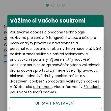
Vážíme si vašeho soukromí
Název výrobce: LUXOTTICA GROUP
Poštovní adresa: Piazzale Luigi Cadorna 3 Milano,
Používáme cookies a obdobné technologie
nezbytné pro správné fungování webu, a dále pro
20123 Italy
účely analýzy provozu a návštěvnosti a
Webové stránky:
https://www.essilorluxottica.com
personalizaci obsahu a reklamy. Informace o užívání
Kontakt:
našich stránek sdílíme s našimi reklamními a
https://www.essilorluxottica.com/en/brands/custo
analytickými partnery. Výběrem „
Přijmout vše
“
mer-care
udělujete souhlas se zpracováním všech volitelných
druhů cookies pro tyto zmíněné účely. Spravovat či
blokovat jednotlivé druhy cookies můžete v
„
Nastavení cookies
“. Zpracování volitelných cookies
Podobné produkty
můžete také
odmítnout
. Více informací v
Zásadách
používání souborů cookies
.
UPRAVIT NASTAVENÍ
Sleva 20% na kompletní brýle