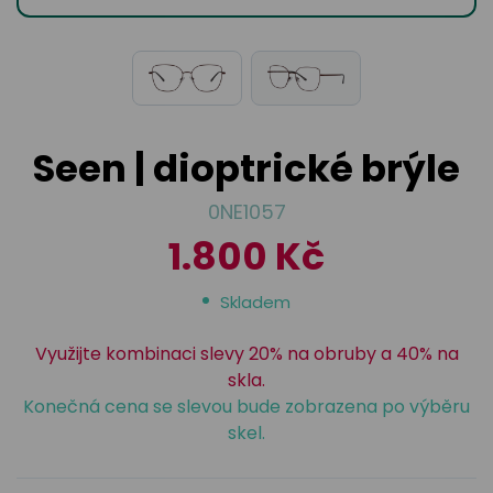
odejny
světových
brýle
značek
Přihlásit
Cenotvo
Seen | dioptrické brýle
0NE1057
1.800 Kč
Skladem
Využijte kombinaci slevy 20% na obruby a 40% na
skla.
Konečná cena se slevou bude zobrazena po výběru
skel.