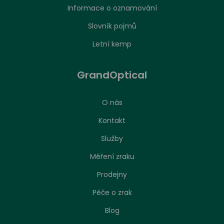
Informace o oznamování
Slovník pojmů
Letní kemp
GrandOptical
O nás
Kontakt
Služby
Měření zraku
Prodejny
Péče o zrak
Nastavení zpracování cookies
Blog