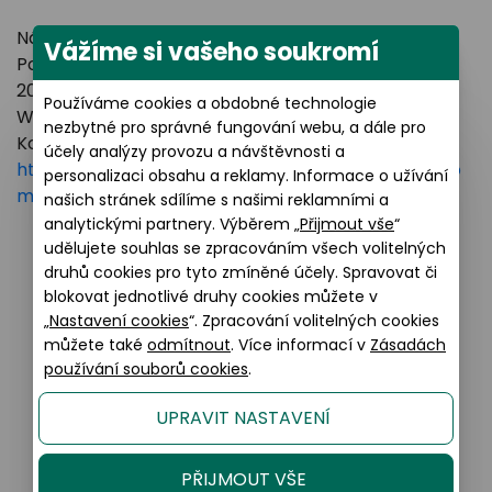
Název výrobce: LUXOTTICA GROUP
Vážíme si vašeho soukromí
Poštovní adresa: Piazzale Luigi Cadorna 3 Milano,
20123 Italy
Používáme cookies a obdobné technologie
Webové stránky:
https://www.essilorluxottica.com
nezbytné pro správné fungování webu, a dále pro
Kontakt:
účely analýzy provozu a návštěvnosti a
https://www.essilorluxottica.com/en/brands/custo
personalizaci obsahu a reklamy. Informace o užívání
mer-care
našich stránek sdílíme s našimi reklamními a
analytickými partnery. Výběrem „
Přijmout vše
“
udělujete souhlas se zpracováním všech volitelných
druhů cookies pro tyto zmíněné účely. Spravovat či
Podobné produkty
blokovat jednotlivé druhy cookies můžete v
„
Nastavení cookies
“. Zpracování volitelných cookies
můžete také
odmítnout
. Více informací v
Zásadách
používání souborů cookies
.
Sleva 20% na kompletní brýle
UPRAVIT NASTAVENÍ
PŘIJMOUT VŠE