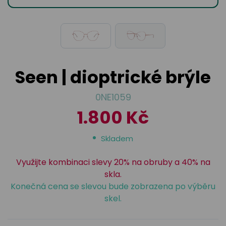
odejny
světových
brýle
značek
Přihlásit
Cenotvo
Seen | dioptrické brýle
0NE1059
1.800 Kč
Skladem
Využijte kombinaci slevy 20% na obruby a 40% na
skla.
Konečná cena se slevou bude zobrazena po výběru
skel.