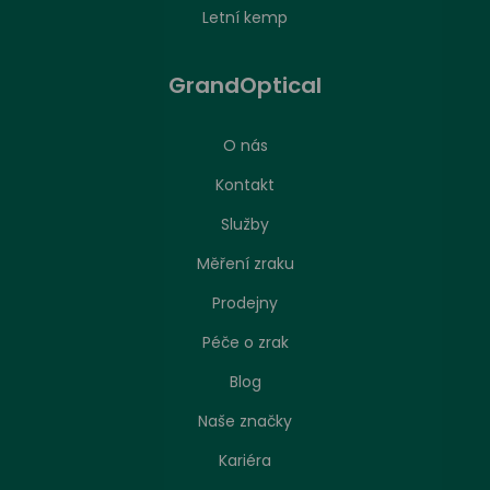
Letní kemp
GrandOptical
O nás
Kontakt
Služby
Měření zraku
Prodejny
Péče o zrak
Nastavení zpracování cookies
Blog
Naše značky
Stejně jako jakákoliv jiná webová stránka, může
náš web ukládat nebo načítat informace zejména
Kariéra
ve formě souborů cookies z vašeho prohlížeče.