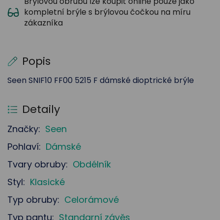
Brýlovou obrubu lze koupit online pouze jako
kompletní brýle s brýlovou čočkou na míru
zákazníka
Popis
Seen SNIF10 FF00 5215 F dámské dioptrické brýle
Detaily
Značky:
Seen
Pohlaví:
Dámské
Tvary obruby:
Obdélník
Styl:
Klasické
Typ obruby:
Celorámové
Typ pantu:
Standarní závěs