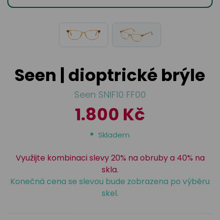
odejny
světových
brýle
značek
Přihlásit
Cenotvo
Seen | dioptrické brýle
Seen SNIF10 FF00
1.800 Kč
Skladem
Využijte kombinaci slevy 20% na obruby a 40% na
skla.
Konečná cena se slevou bude zobrazena po výběru
skel.