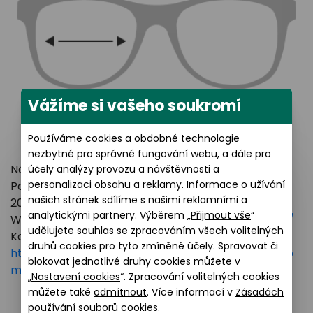
Vážíme si vašeho soukromí
Používáme cookies a obdobné technologie
nezbytné pro správné fungování webu, a dále pro
Název výrobce: LUXOTTICA GROUP
účely analýzy provozu a návštěvnosti a
personalizaci obsahu a reklamy. Informace o užívání
Poštovní adresa: Piazzale Luigi Cadorna 3 Milano,
našich stránek sdílíme s našimi reklamními a
20123 Italy
analytickými partnery. Výběrem „
Přijmout vše
“
Webové stránky:
https://www.essilorluxottica.com/
udělujete souhlas se zpracováním všech volitelných
Kontakt:
druhů cookies pro tyto zmíněné účely. Spravovat či
https://www.essilorluxottica.com/en/brands/custo
blokovat jednotlivé druhy cookies můžete v
mer-care
„
Nastavení cookies
“. Zpracování volitelných cookies
můžete také
odmítnout
. Více informací v
Zásadách
používání souborů cookies
.