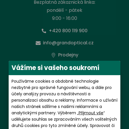
Bezplatná zákaznická linka:
pondělí - pátek
9:00 - 16:00
+420 800 119 900
info@grandoptical.cz
Prodejny
Vážíme si vašeho soukromí
Předplatné kontaktních čoček
Používáme cookies a obdobné technologie
pondělí - pátek
nezbytné pro správné fungování webu, a dále pro
9:00 - 16:00
účely analýzy provozu a návštěvnosti a
personalizaci obsahu a reklamy. Informace o užívání
+420 602 481 059
našich stránek sdílíme s našimi reklamními a
analytickými partnery. Výběrem „
Přijmout vše
“
magdalena.putnova@grandoptical.cz
udělujete souhlas se zpracováním všech volitelných
druhů cookies pro tyto zmíněné účely. Spravovat či