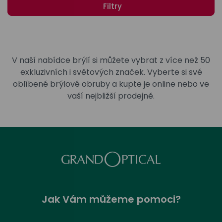
odejny
světových
Filtry
brýle
značek
Přihlásit
Cenotvo
V naší nabídce brýlí si můžete vybrat z více než 50
exkluzivních i světových značek. Vyberte si své
oblíbené brýlové obruby a kupte je online nebo ve
vaší nejbližší prodejně.
Jak Vám můžeme pomoci?