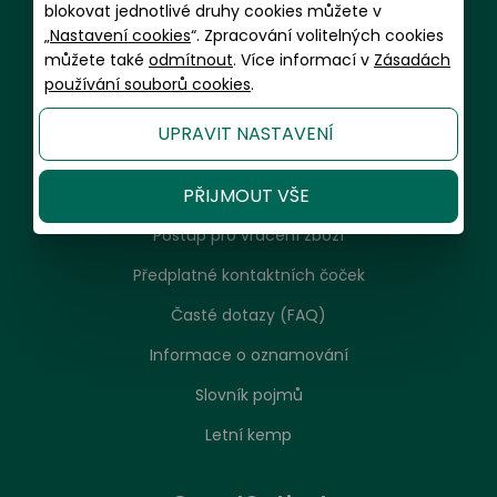
Informace a zákaznický servis
blokovat jednotlivé druhy cookies můžete v
„
Nastavení cookies
“. Zpracování volitelných cookies
můžete také
odmítnout
. Více informací v
Zásadách
Doprava a balení
používání souborů cookies
.
Platební metody
UPRAVIT NASTAVENÍ
Garance spokojenosti a servis
PŘIJMOUT VŠE
Reklamační řád, návod k použití, údržba
Postup pro vrácení zboží
Předplatné kontaktních čoček
Časté dotazy (FAQ)
Informace o oznamování
Slovník pojmů
Letní kemp