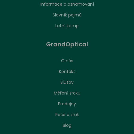
Informace o oznamování
Slovník pojmů
Letní kemp
GrandOptical
O nás
Kontakt
Služby
Měření zraku
Prodejny
Péče o zrak
Nastavení zpracování cookies
Blog