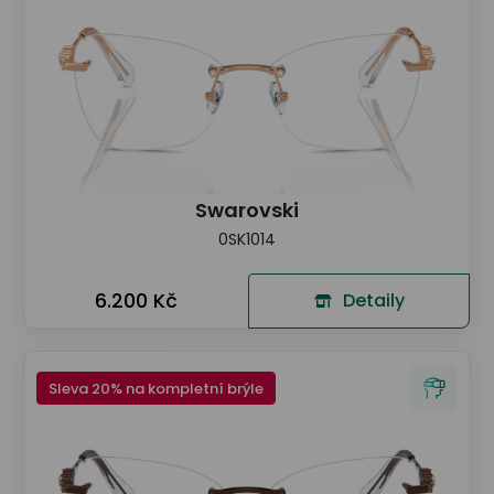
Swarovski
0SK1014
6.200 Kč
Detaily
Sleva 20% na kompletní brýle