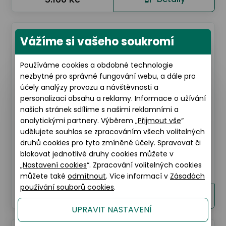
Vážíme si vašeho soukromí
Sleva 20% na kompletní brýle
Používáme cookies a obdobné technologie
nezbytné pro správné fungování webu, a dále pro
účely analýzy provozu a návštěvnosti a
personalizaci obsahu a reklamy. Informace o užívání
našich stránek sdílíme s našimi reklamními a
analytickými partnery. Výběrem „
Přijmout vše
“
udělujete souhlas se zpracováním všech volitelných
druhů cookies pro tyto zmíněné účely. Spravovat či
Swarovski
blokovat jednotlivé druhy cookies můžete v
„
Nastavení cookies
“. Zpracování volitelných cookies
0SK2010
můžete také
odmítnout
. Více informací v
Zásadách
používání souborů cookies
.
5.600 Kč
Detaily
UPRAVIT NASTAVENÍ