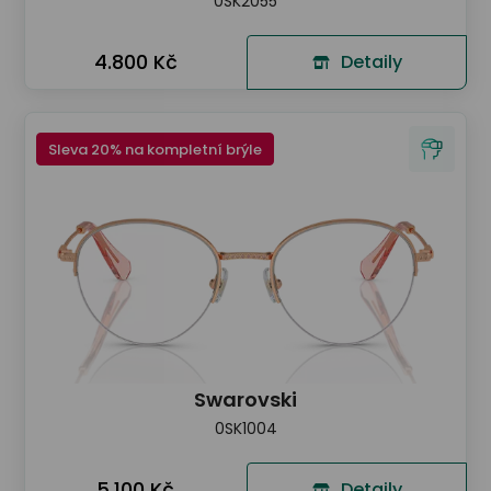
0SK2055
4.800 Kč
Detaily
Sleva 20% na kompletní brýle
Swarovski
0SK1004
5.100 Kč
Detaily