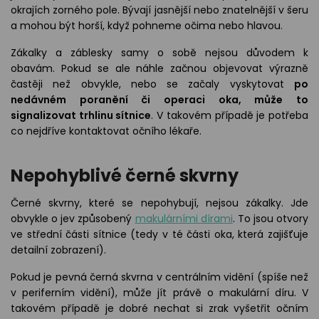
okrajích zorného pole. Bývají jasnější nebo znatelnější v šeru
a mohou být horší, když pohneme očima nebo hlavou.
Zákalky a záblesky samy o sobě nejsou důvodem k
obavám. Pokud se ale náhle začnou objevovat výrazně
častěji než obvykle, nebo se začaly vyskytovat
po
nedávném poranění či operaci oka, může to
signalizovat trhlinu sítnice
. V takovém případě je potřeba
co nejdříve kontaktovat očního lékaře.
Nepohyblivé černé skvrny
Černé skvrny, které se nepohybují, nejsou zákalky. Jde
obvykle o jev způsobený
makulárními dírami
. To jsou otvory
ve střední části sítnice (tedy v té části oka, která zajišťuje
detailní zobrazení).
Pokud je pevná černá skvrna v centrálním vidění (spíše než
v periferním vidění), může jít právě o makulární díru. V
takovém případě je dobré nechat si zrak vyšetřit očním