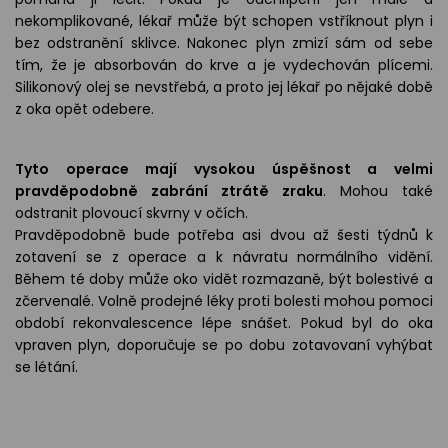
nekomplikované, lékař může být schopen vstříknout plyn i
bez odstranění sklivce. Nakonec plyn zmizí sám od sebe
tím, že je absorbován do krve a je vydechován plícemi.
Silikonový olej se nevstřebá, a proto jej lékař po nějaké době
z oka opět odebere.
Tyto operace mají vysokou úspěšnost a velmi
pravděpodobně zabrání ztrátě zraku
. Mohou také
odstranit plovoucí skvrny v očích.
Pravděpodobně bude potřeba asi dvou až šesti týdnů k
zotavení se z operace a k návratu normálního vidění.
Během té doby může oko vidět rozmazaně, být bolestivé a
zčervenalé. Volně prodejné léky proti bolesti mohou pomoci
období rekonvalescence lépe snášet. Pokud byl do oka
vpraven plyn, doporučuje se po dobu zotavovaní vyhýbat
se létání.