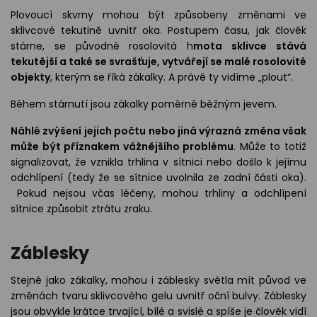
Plovoucí skvrny mohou být způsobeny změnami ve
sklivcové tekutině uvnitř oka. Postupem času, jak člověk
stárne, se původně rosolovitá h
mota sklivce stává
tekutější a také se svrašťuje, vytvářejí se malé rosolovité
objekty
, kterým se říká zákalky. A právě ty vidíme „plout“.
Během stárnutí jsou zákalky poměrně běžným jevem.
Náhlé zvýšení jejich počtu nebo jiná výrazná změna však
může být příznakem vážnějšího problému
. Může to totiž
signalizovat, že vznikla trhlina v sítnici nebo došlo k jejímu
odchlípení (tedy že se sítnice uvolnila ze zadní části oka).
Pokud nejsou včas léčeny, mohou trhliny a odchlípení
sítnice způsobit ztrátu zraku.
Záblesky
Stejně jako zákalky, mohou i záblesky světla mít původ ve
změnách tvaru sklivcového gelu uvnitř oční bulvy. Záblesky
jsou obvykle krátce trvající, bílé a svislé a spíše je člověk vidí