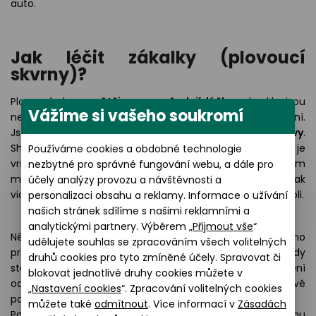
auto.
Jak léčit zákalky (plovoucí
skvrny)?
Plovoucí skvrny
většinou nevyžadují léčbu
, obvykle jsou
Vážíme si vašeho soukromí
neškodné. U lidí vyššího věku je jejich výskyt normální.
Jsou
způsobeny změnami tvaru sklivce uvnitř oční bulvy
.
Shluky tekutiny zvané zákalky vrhají stíny na sítnici (což je
Používáme cookies a obdobné technologie
vrstva buněk v zadní části oční bulvy – více si o tom
nezbytné pro správné fungování webu, a dále pro
můžete přečíst v článku Jak funguje oko). Můžeme pak
účely analýzy provozu a návštěvnosti a
vidět tečky, vlákna nebo klikaté čáry plovoucí v zorném poli.
personalizaci obsahu a reklamy. Informace o užívání
našich stránek sdílíme s našimi reklamními a
analytickými partnery. Výběrem „
Přijmout vše
“
Někdy však mohou být skvrny příznakem vážnějšího
udělujete souhlas se zpracováním všech volitelných
problému, jako je
trhlina nebo odchlípení sítnice
(tedy
druhů cookies pro tyto zmíněné účely. Spravovat či
stavu, kdy dojde k roztržení sítnice nebo k jejímu uvolnění
blokovat jednotlivé druhy cookies můžete v
od zadní části oka). Pokud k tomu dojde, je naléhavě
„
Nastavení cookies
“. Zpracování volitelných cookies
potřeba léčba, aby se zabránilo ztrátě zraku.
můžete také
odmítnout
. Více informací v
Zásadách
Pokud se skvrny objevily náhle nebo došlo k rychlému