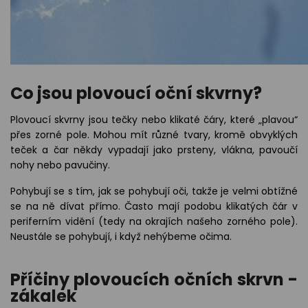
Co jsou plovoucí oční skvrny?
Plovoucí skvrny jsou tečky nebo klikaté čáry, které „plavou“
přes zorné pole. Mohou mít různé tvary, kromě obvyklých
teček a čar někdy vypadají jako prsteny, vlákna, pavoučí
nohy nebo pavučiny.
Pohybují se s tím, jak se pohybují oči, takže je velmi obtížné
se na ně dívat přímo. Často mají podobu klikatých čár v
periferním vidění (tedy na okrajích našeho zorného pole).
Neustále se pohybují, i když nehýbeme očima.
Příčiny plovoucích očních skrvn -
zákalek