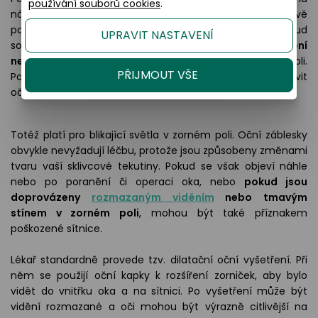
používání souborů cookies
.
nárůstu jejich počtu, může to signalizovat právě
poškozenou sítnici. Mezi další příznaky patří, pokud
UPRAVIT NASTAVENÍ
současně vnímáte
záblesky světla, rozmazané vidění
nebo tmavý „závěs“ či stín
pohybující se v zorném poli.
PŘIJMOUT VŠE
Pokud máte tyto příznaky, měli byste co nejdříve navštívit
očního lékaře.
Totéž platí pro blikající světla v zorném poli. Oční záblesky
obvykle nevyžadují léčbu, protože jsou způsobeny změnami
tvaru vaší sklivcové tekutiny. Pokud se však objeví náhle
nebo po poranění či operaci oka, nebo
pokud jsou
doprovázeny
rozmazaným viděním
nebo tmavým
stínem v zorném poli
, mohou být také příznakem
poškozené sítnice.
Lékař standardně provede tzv. dilatační oční vyšetření. Při
něm se použijí oční kapky k rozšíření zorniček, aby bylo
vidět do vnitřku oka a na sítnici. Po vyšetření může být
vidění rozmazané a oči mohou být výrazně citlivější na