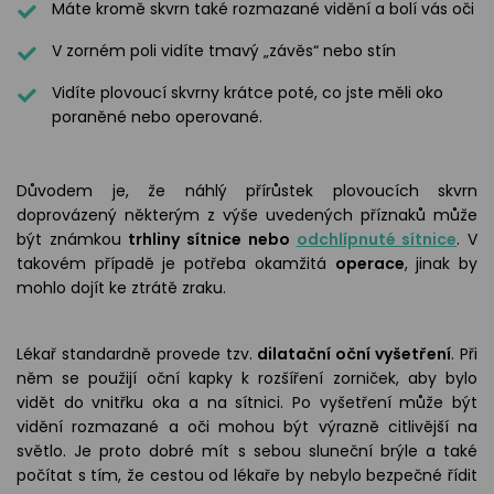
Máte kromě skvrn také rozmazané vidění a bolí vás oči
V zorném poli vidíte tmavý „závěs“ nebo stín
Vidíte plovoucí skvrny krátce poté, co jste měli oko
poraněné nebo operované.
Důvodem je, že náhlý přírůstek plovoucích skvrn
doprovázený některým z výše uvedených příznaků může
být známkou
trhliny sítnice nebo
odchlípnuté sítnice
. V
takovém případě je potřeba okamžitá
operace
, jinak by
mohlo dojít ke ztrátě zraku.
Lékař standardně provede tzv.
dilatační oční vyšetření
. Při
něm se použijí oční kapky k rozšíření zorniček, aby bylo
vidět do vnitřku oka a na sítnici. Po vyšetření může být
vidění rozmazané a oči mohou být výrazně citlivější na
světlo. Je proto dobré mít s sebou sluneční brýle a také
počítat s tím, že cestou od lékaře by nebylo bezpečné řídit