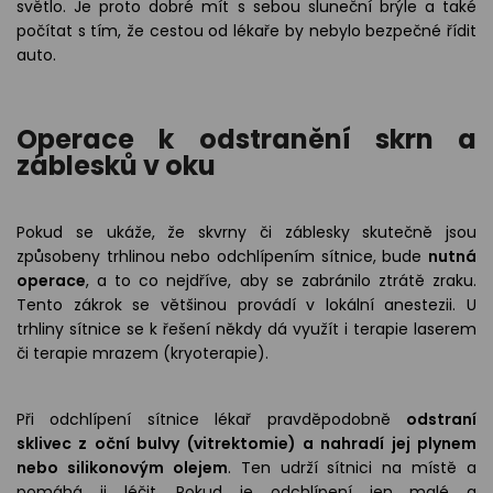
světlo. Je proto dobré mít s sebou sluneční brýle a také
počítat s tím, že cestou od lékaře by nebylo bezpečné řídit
auto.
Operace k odstranění skrn a
záblesků v oku
Pokud se ukáže, že skvrny či záblesky skutečně jsou
způsobeny trhlinou nebo odchlípením sítnice, bude
nutná
operace
, a to co nejdříve, aby se zabránilo ztrátě zraku.
Tento zákrok se většinou provádí v lokální anestezii. U
trhliny sítnice se k řešení někdy dá využít i terapie laserem
či terapie mrazem (kryoterapie).
Při odchlípení sítnice lékař pravděpodobně
odstraní
sklivec z oční bulvy (vitrektomie) a nahradí jej plynem
nebo silikonovým olejem
. Ten udrží sítnici na místě a
pomáhá ji léčit. Pokud je odchlípení jen malé a