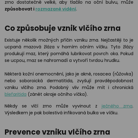
zrno dostatečně velké, aby tlačilo na oční bulvu, může
způsobovat i
rozmazané vidění
.
Co způsobuje vznik vlčího zrna
Existuje několik možných příčin vzniku zrna. Nejčastěji to je
ucpaná mazová žláza v horním očním víčku. Tyto žlázy
produkují maz, který pomáhá lubrikovat povrch oka. Pokud
se ucpou, maz se nahromadí a vytvoří tvrdou hrudku.
Některá kožní onemocnění, jako je akné, rosacea (růžovka)
nebo soboroická dermatitida, zvyšují pravděpodobnost
vzniku vlčího zrna. Podobný vliv může mít i chronická
blefaritida
(zánět okraje očního víčka).
Někdy se vlčí zrno může vyvinout z
ječného zrna
.
Výsledkem je pak bolestivá infikovaná bulka ve víčku.
Prevence vzniku vlčího zrna