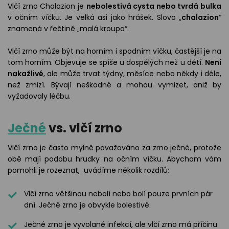
odejny
světových
Vlčí zrno Chalazion je
nebolestivá cysta nebo tvrdá bulka
brýle
značek
v očním víčku. Je velká asi jako hrášek. Slovo „
chalazion
“
Přihlásit
Cenotvo
znamená v řečtině „malá kroupa“.
Vlčí zrno může být na horním i spodním víčku, častější je na
tom horním. Objevuje se spíše u dospělých než u dětí.
Není
nakažlivé
, ale může trvat týdny, měsíce nebo někdy i déle,
než zmizí. Bývají neškodné a mohou vymizet, aniž by
vyžadovaly léčbu.
Ječné
vs. vlčí zrno
Vlčí zrno je často mylně považováno za zrno ječné, protože
obě mají podobu hrudky na očním víčku. Abychom vám
pomohli je rozeznat, uvádíme několik rozdílů:
Vlčí zrno většinou nebolí nebo bolí pouze prvních pár
dní. Ječné zrno je obvykle bolestivé.
Ječné zrno je vyvolané infekcí, ale vlčí zrno má příčinu