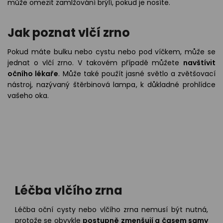
může omezit zamlžování brýlí, pokud je nosíte.
Jak poznat vlčí zrno
Pokud máte bulku nebo cystu nebo pod víčkem, může se
jednat o vlčí zrno. V takovém případě můžete
navštívit
očního lékaře
. Může také použít jasné světlo a zvětšovací
nástroj, nazývaný štěrbinová lampa, k důkladné prohlídce
vašeho oka.
Léčba vlčího zrna
Léčba oční cysty nebo vlčího zrna nemusí být nutná,
protože se obvykle
postupně zmenšují a časem samy