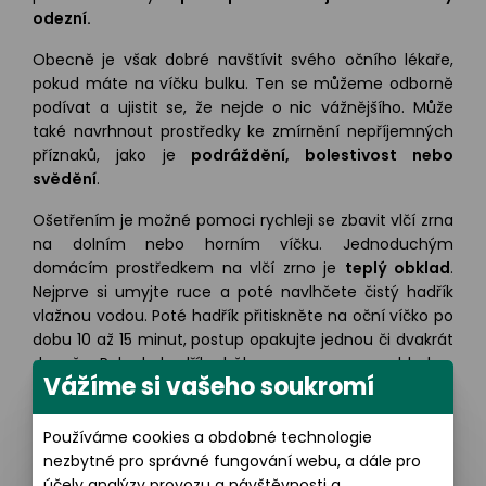
odezní.
Obecně je však dobré navštívit svého očního lékaře,
pokud máte na víčku bulku. Ten se můžeme odborně
podívat a ujistit se, že nejde o nic vážnějšího. Může
také navrhnout prostředky ke zmírnění nepříjemných
příznaků, jako je
podráždění, bolestivost nebo
svědění
.
Ošetřením je možné pomoci rychleji se zbavit vlčí zrna
na dolním nebo horním víčku. Jednoduchým
domácím prostředkem na vlčí zrno je
teplý obklad
.
Nejprve si umyjte ruce a poté navlhčete čistý hadřík
vlažnou vodou. Poté hadřík přitiskněte na oční víčko po
dobu 10 až 15 minut, postup opakujte jednou či dvakrát
denně. Pokud hadřík během procesu vychladne,
Vážíme si vašeho soukromí
budete potřeba ho znovu navlhčit teplou vodou. Použití
teplého obkladu
pomáhá změkčit ztvrdlý maz
a
pomoci mu odtéct, takže vlčí zrno zmizí rychleji.
Používáme cookies a obdobné technologie
nezbytné pro správné fungování webu, a dále pro
Masírujte
vatovým tamponem nebo tamponem.
účely analýzy provozu a návštěvnosti a