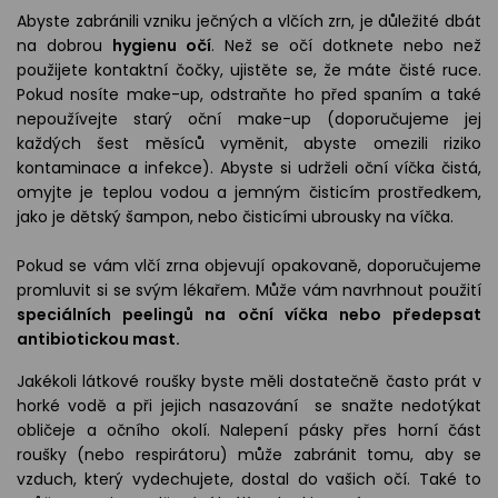
Abyste zabránili vzniku ječných a vlčích zrn, je důležité dbát
na dobrou
hygienu očí
. Než se očí dotknete nebo než
použijete kontaktní čočky, ujistěte se, že máte čisté ruce.
Pokud nosíte make-up, odstraňte ho před spaním a také
nepoužívejte starý oční make-up (doporučujeme jej
každých šest měsíců vyměnit, abyste omezili riziko
kontaminace a infekce). Abyste si udrželi oční víčka čistá,
omyjte je teplou vodou a jemným čisticím prostředkem,
jako je dětský šampon, nebo čisticími ubrousky na víčka.
Pokud se vám vlčí zrna objevují opakovaně, doporučujeme
promluvit si se svým lékařem. Může vám navrhnout použití
speciálních peelingů na oční víčka nebo předepsat
antibiotickou mast.
Jakékoli látkové roušky byste měli dostatečně často prát v
horké vodě a při jejich nasazování se snažte nedotýkat
obličeje a očního okolí. Nalepení pásky přes horní část
roušky (nebo respirátoru) může zabránit tomu, aby se
vzduch, který vydechujete, dostal do vašich očí. Také to