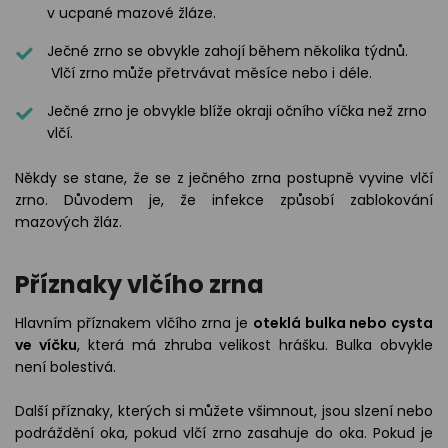
v ucpané mazové žláze.
Ječné zrno se obvykle zahojí během několika týdnů.
Vlčí zrno může přetrvávat měsíce nebo i déle.
Ječné zrno je obvykle blíže okraji očního víčka než zrno
vlčí.
Někdy se stane, že se z ječného zrna postupně vyvine vlčí
zrno. Důvodem je, že infekce způsobí zablokování
mazových žláz.
Příznaky vlčího zrna
Hlavním příznakem vlčího zrna je
oteklá bulka nebo cysta
ve víčku
, která má zhruba velikost hrášku. Bulka obvykle
není bolestivá.
Další příznaky, kterých si můžete všimnout, jsou slzení nebo
podráždění oka, pokud vlčí zrno zasahuje do oka. Pokud je