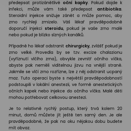
předepsat protizánětlivé
oční kapky
. Pokud dojde k
infekci, může vám také předepsat
antibiotika
.
Steroidní injekce snižuje zánět a může pomoc, aby
zrno rychleji zmizelo. Váš lékař pravděpodobně
doporučí injekci
steroidu
, pokud je vaše zrno malé
nebo pokud je blízko slzných kanálků.
Případně ho lékař odstranit
chirurgicky
, zvlášť pokud je
zrno velké. Provedla by se tzv. excize chalazionu
(vyříznutí vlčího zrna), obvykle zevnitř očního víčka,
abyste pak neměli viditelnou jizvu na vnější straně.
Jakmile se vlčí zrno rozřízne, lze z něj odstranit ucpaný
maz. Tuto operaci byste s největší pravděpodobností
podstoupili v lokální anestezii, ve formě anestetických
očních kapek nebo injekce do očního víčka. Malé děti
mohou potřebovat celkovou anestezi.
Je to relativně rychlý postup, který trvá kolem 20
minut, domů můžete jít ještě ten samý den. Je ale
pravděpodobné, že pak na oku nějakou dobu budete
mít obvaz.