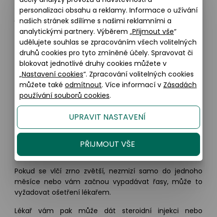
Masáž cysty po použití horkého obkladu může podpořit
personalizaci obsahu a reklamy. Informace o užívání
její odvodnění. Udělejte to jemně čistým prstem nebo
našich stránek sdílíme s našimi reklamními a
vatovou tyčinkou ve směru růstu řas.
analytickými partnery. Výběrem „
Přijmout vše
“
udělujete souhlas se zpracováním všech volitelných
druhů cookies pro tyto zmíněné účely. Spravovat či
Léky
blokovat jednotlivé druhy cookies můžete v
„
Nastavení cookies
“. Zpracování volitelných cookies
Lékárník nebo lékař může doporučit volně prodejné
můžete také
odmítnout
. Více informací v
Zásadách
léky, jako jsou
oční kapky, masti a léčivé tampony
,
používání souborů cookies
.
aby se snížila bolest nebo podráždění způsobené vlčím
zrnem a aby se maz rychleji rozpustil.
UPRAVIT NASTAVENÍ
PŘIJMOUT VŠE
Chirurgická léčba
Pokud se vlčí zrno zvětší, nezmizí samo do jednoho
měsíce nebo vám začnou vypadávat řasy, může to
vyžadovat ošetření lékařem.
Lékař vám pak může dát steroidní injekci nebo