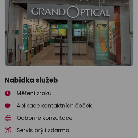
odejny
světových
brýle
značek
Přihlásit
Cenotvo
Nabídka služeb
Měření zraku
Aplikace kontaktních čoček
Odborné konzultace
Servis brýlí zdarma