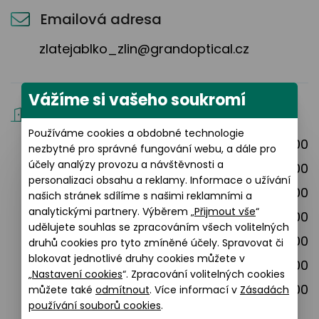
Emailová adresa
zlatejablko_zlin@grandoptical.cz
Vážíme si vašeho soukromí
Otevírací doba
Používáme cookies a obdobné technologie
pondělí
09:00-21:00
nezbytné pro správné fungování webu, a dále pro
účely analýzy provozu a návštěvnosti a
úterý
09:00-21:00
personalizaci obsahu a reklamy. Informace o užívání
středa
09:00-21:00
našich stránek sdílíme s našimi reklamními a
analytickými partnery. Výběrem „
Přijmout vše
“
čtvrtek
09:00-21:00
udělujete souhlas se zpracováním všech volitelných
pátek
09:00-21:00
druhů cookies pro tyto zmíněné účely. Spravovat či
blokovat jednotlivé druhy cookies můžete v
sobota
09:00-21:00
„
Nastavení cookies
“. Zpracování volitelných cookies
neděle
09:00-21:00
můžete také
odmítnout
. Více informací v
Zásadách
používání souborů cookies
.