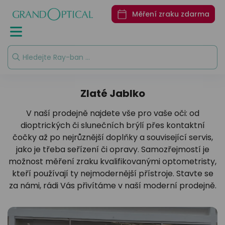
značky
značky
značky
značky
odkazy
odkazy
Nákup
Nákup
Oční nemoci
Jak fungují
Jak na opravu
Měření zraku zdarma
online
online
naše oči
brýlí
Ray-Ban
Ralph
Seen
DbyD
Sluneční
Měření z
brýle do
Akční ceny
Akční ceny
Ralph
Emporio
Unofficial
Seen
Garance
auta
Armani
100%
Virtuální
Virtuální
Polaroid
Více
Unofficial
Jak
spokojen
vyzkoušení
vyzkoušení
Ray-Ban
exkluzivních
chránit
Emporio
Více
značek
Pojištění
oči před
Příslušenství
Polarizační
Akce
Armani
Tommy
exkluzivních
Zlaté Jablko
brýlí
sluncem
sluneční
Hilfiger
značek
brýle
Gucci
trické brýle
V naší prodejně najdete vše pro vaše oči: od
Zajímavosti
Kategorie
Vogue
o DbyD
Oční vad
dioptrických či slunečních brýlí přes kontaktní
Prada
Zajímavosti
neční brýle
čočky až po nejrůznější doplňky a související servis,
Dámské
Více
Kategorie
Staň se
o DbyD
Oční ne
Vogue
jako je třeba seřízení či opravy. Samozřejmostí je
světových
osobností
Pánské
ktní čočky
Dámské
možnost měření zraku kvalifikovanými optometristy,
značek
Staň se
Jak čistit
s Unofficial
Privé
kteří používají ty nejmodernější přístroje. Stavte se
osobností
brýle
Dětské
Revaux
Pánské
lužby
s Unofficial
za námi, rádi Vás přivítáme v naší moderní prodejně.
Transitio
Oakley
Dětské
 o zrak
skla
Více
Multifoká