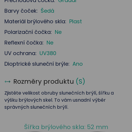
Přechodová čočka:
Gradál
Barvy čoček:
Šedá
Materiál brýlového skla:
Plast
Polarizační čočka:
Ne
Reflexní čočka:
Ne
UV ochrana:
UV380
Dioptrické sluneční brýle:
Ano
Rozměry produktu
(
S
)
Zjistěte velikost obruby slunečních brýlí, šířku a
výšku brýlových skel. To vám usnadní výběr
správných slunečních brýlí.
Šířka brýlového skla: 52 mm