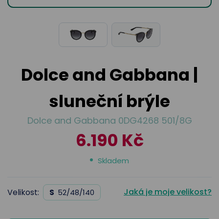
odejny
světových
brýle
značek
Přihlásit
Cenotvo
Dolce and Gabbana |
sluneční brýle
Dolce and Gabbana 0DG4268 501/8G
6.190 Kč
Skladem
Jaká je moje velikost?
Velikost:
S
52/48/140