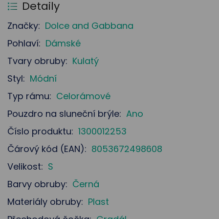
Detaily
Značky:
Dolce and Gabbana
Pohlaví:
Dámské
Tvary obruby:
Kulatý
Styl:
Módní
Typ rámu:
Celorámové
Pouzdro na sluneční brýle:
Ano
Číslo produktu:
1300012253
Čárový kód (EAN):
8053672498608
Velikost:
S
Barvy obruby:
Černá
Materiály obruby:
Plast