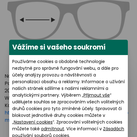
Vážíme si vašeho soukromí
Používáme cookies a obdobné technologie
nezbytné pro správné fungování webu, a dále pro
účely analýzy provozu a návštěvnosti a
Název výrobce: LUXOTTICA GROUP
personalizaci obsahu a reklamy. Informace o užívání
Poštovní adresa: Piazzale Luigi Cadorna 3 Milano,
našich stránek sdílíme s našimi reklamními a
20123 Italy
analytickými partnery. Výběrem „
Přijmout vše
“
Webové stránky:
https://www.essilorluxottica.com
udělujete souhlas se zpracováním všech volitelných
Kontakt:
druhů cookies pro tyto zmíněné účely. Spravovat či
https://www.essilorluxottica.com/en/brands/custo
blokovat jednotlivé druhy cookies můžete v
mer-care
„
Nastavení cookies
“. Zpracování volitelných cookies
můžete také
odmítnout
. Více informací v
Zásadách
používání souborů cookies
.