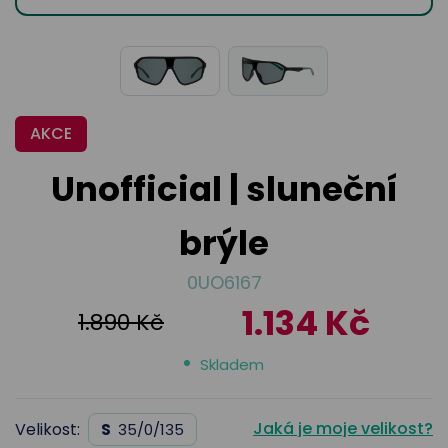
odejny
světových
brýle
značek
Přihlásit
Cenotvo
AKCE
Unofficial | sluneční
brýle
0UO6167
1.134 Kč
1.890 Kč
Skladem
Jaká je moje velikost?
Velikost:
S
35/0/135