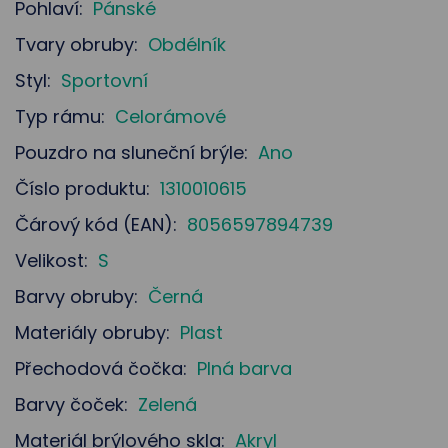
Pohlaví:
Pánské
Tvary obruby:
Obdélník
Styl:
Sportovní
Typ rámu:
Celorámové
Pouzdro na sluneční brýle:
Ano
Číslo produktu:
1310010615
Čárový kód (EAN):
8056597894739
Velikost:
S
Barvy obruby:
Černá
Materiály obruby:
Plast
Přechodová čočka:
Plná barva
Barvy čoček:
Zelená
Materiál brýlového skla:
Akryl