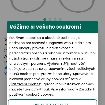
Vážíme si vašeho soukromí
Používáme cookies a obdobné technologie
Název výrobce: LUXOTTICA GROUP
nezbytné pro správné fungování webu, a dále pro
Poštovní adresa: Piazzale Luigi Cadorna 3 Milano,
účely analýzy provozu a návštěvnosti a
20123 Italy
personalizaci obsahu a reklamy. Informace o užívání
Webové stránky:
https://www.essilorluxottica.com
našich stránek sdílíme s našimi reklamními a
Kontakt:
analytickými partnery. Výběrem „
Přijmout vše
“
https://www.essilorluxottica.com/en/brands/custo
udělujete souhlas se zpracováním všech volitelných
mer-care
druhů cookies pro tyto zmíněné účely. Spravovat či
blokovat jednotlivé druhy cookies můžete v
„
Nastavení cookies
“. Zpracování volitelných cookies
můžete také
odmítnout
. Více informací v
Zásadách
Podobné produkty
používání souborů cookies
.
UPRAVIT NASTAVENÍ