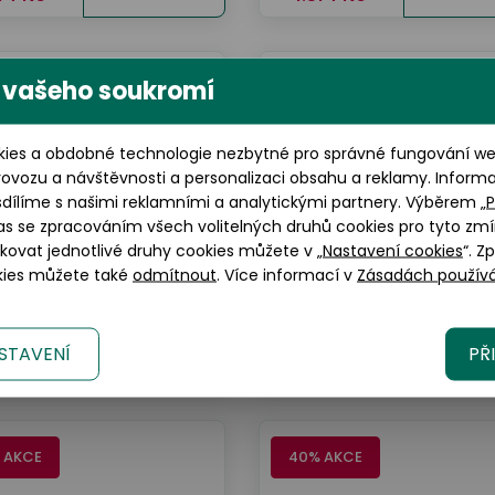
 vašeho soukromí
 AKCE
40% AKCE
ies a obdobné technologie nezbytné pro správné fungování web
rovozu a návštěvnosti a personalizaci obsahu a reklamy. Inform
sdílíme s našimi reklamními a analytickými partnery. Výběrem „
P
as se zpracováním všech volitelných druhů cookies pro tyto zmí
okovat jednotlivé druhy cookies můžete v „
Nastavení cookies
“. Z
DbyD
DbyD
okies můžete také
odmítnout
. Více informací v
Zásadách používá
DbyD DBSU5000P GGG0
DbyD DBSU5003 NNE0
190 Kč
2.190 Kč
Detaily
Deta
STAVENÍ
PŘ
314 Kč
1.314 Kč
 AKCE
40% AKCE