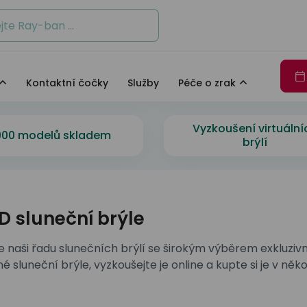
Ban
DbyD
Seen
Jak fungují naše oči
J
io Armani
Seen
Unofficial
Ban
oid
Unofficial
Více exkluzivních značek
Kontaktní čočky
Služby
Péče o zrak
 Hilfiger
io Armani
Více exkluzivních značek
Zajímavosti o DbyD
e
Vyzkoušení virtuální
Zajímavosti o DbyD
Staň se osobností s Unoffic
900 modelů skladem
světových značek
brýlí
Staň se osobností s Unoffic
e
 Revaux
D sluneční brýle
y
světových značek
 naši řadu slunečních brýlí se širokým výběrem exkluzivn
é sluneční brýle, vyzkoušejte je online a kupte si je v ně