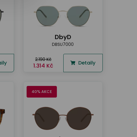
DbyD
DBSU7000
2.190 Kč
ily
Detaily
1.314 Kč
40% AKCE