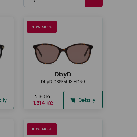
40% AKCE
DbyD
DbyD DBSF5013 HDN0
2.190 Kč
ily
Detaily
1.314 Kč
40% AKCE