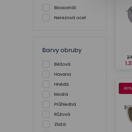
Bioacetát
Nerezová ocel
Barvy obruby
2.
1.
Béžová
Havana
Hnědá
40%
Modrá
Průhledná
Růžová
Zlatá