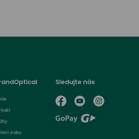
randOptical
Sledujte nás
nás
ntakt
užby
ření zraku