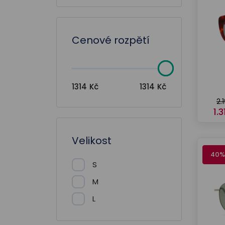
Cenové rozpětí
1314
Kč
1314
Kč
2.
1.
Velikost
40%
S
M
L