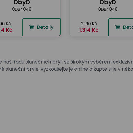
DbyD
DbyD
0DB4048
0DB4048
190 Kč
2.190 Kč
Detaily
Deta
314 Kč
1.314 Kč
 naši řadu slunečních brýlí se širokým výběrem exkluzivn
é sluneční brýle, vyzkoušejte je online a kupte si je v ně