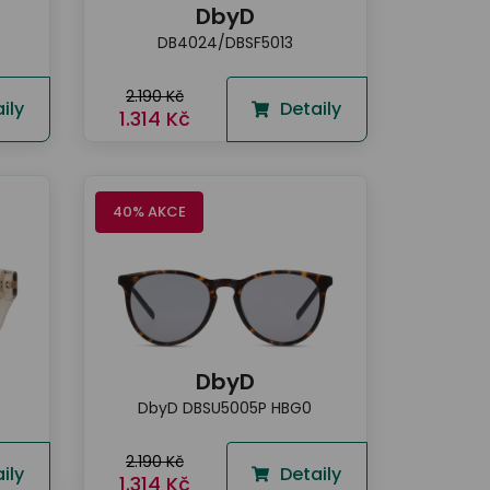
DbyD
DB4024/DBSF5013
2.190 Kč
ily
Detaily
1.314 Kč
40% AKCE
DbyD
DbyD DBSU5005P HBG0
2.190 Kč
ily
Detaily
1.314 Kč