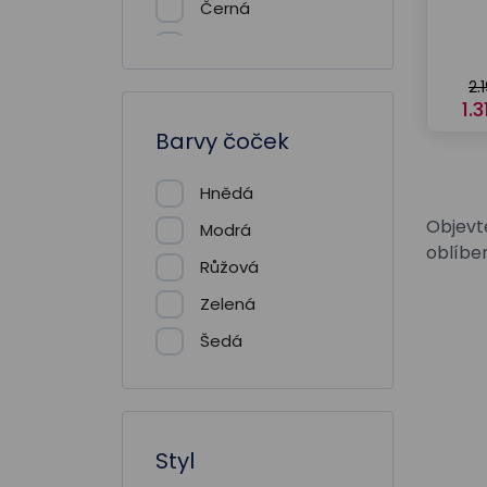
Černá
Šedá
2.
1.
Barvy čoček
Hnědá
Objevte
Modrá
oblíben
Růžová
Zelená
Šedá
Styl