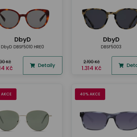
DbyD
DbyD
DbyD DBSF5010 HRE0
DBSF5003
190 Kč
2.190 Kč
Detaily
Deta
314 Kč
1.314 Kč
 AKCE
40% AKCE