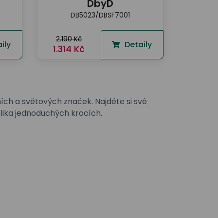
DbyD
DB5023/DBSF7001
2.190 Kč
ily
Detaily
1.314 Kč
ích a světových značek. Najděte si své
kolika jednoduchých krocích.