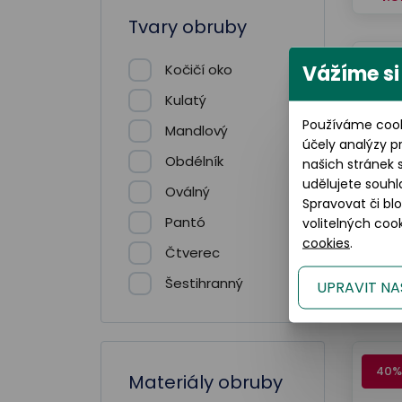
Tvary obruby
Vážíme si
Kočičí oko
40%
Kulatý
Používáme cook
Mandlový
účely analýzy p
Obdélník
našich stránek 
udělujete souhl
Oválný
Spravovat či bl
Pantó
volitelných co
cookies
.
Čtverec
2.
Šestihranný
UPRAVIT NA
1.
40%
Materiály obruby