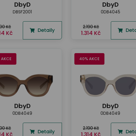
DbyD
DbyD
DBSF2001
0DB4045
190 Kč
2.190 Kč
Detaily
Deta
314 Kč
1.314 Kč
 AKCE
40% AKCE
DbyD
DbyD
0DB4049
0DB4049
190 Kč
2.190 Kč
Detaily
Deta
314 Kč
1.314 Kč