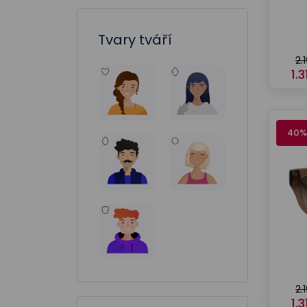
Tvary tváří
2.
1.
40%
2.
1.