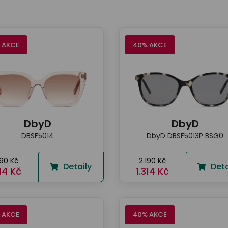
 AKCE
40% AKCE
DbyD
DbyD
DBSF5014
DbyD DBSF5013P BSG0
190 Kč
2.190 Kč
Detaily
Deta
314 Kč
1.314 Kč
 AKCE
40% AKCE