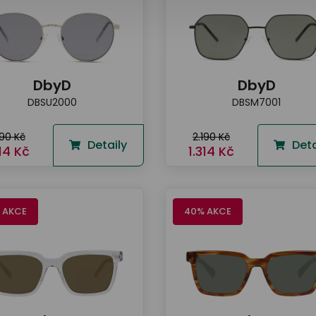
DbyD
DbyD
DBSU2000
DBSM7001
190 Kč
2.190 Kč
Detaily
Deta
314 Kč
1.314 Kč
 AKCE
40% AKCE