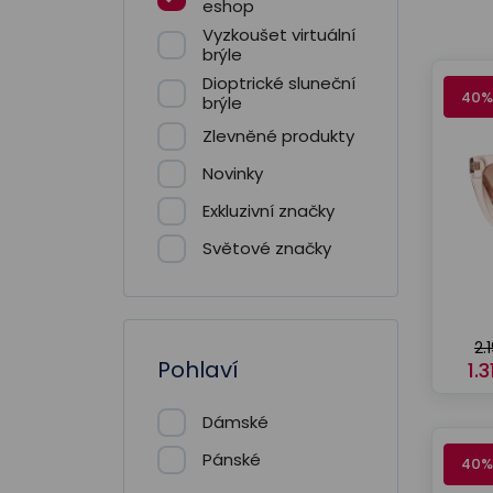
eshop
Vyzkoušet virtuální
brýle
Dioptrické sluneční
40%
brýle
Zlevněné produkty
Novinky
Exkluzivní značky
Světové značky
2.
Pohlaví
1.
Dámské
Pánské
40%