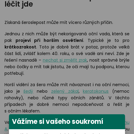
léčit jde
Získaná šeroslepost může mít vícero různých příčin.
Jednou z nich může být nekorigovaná oční vada, která se
pak
projeví při horším osvětlení
. Typické je to pro
krátkozrakost
. Toto je dobré brát v potaz, protože velká
část lidí, zvlášť kolem 40. roku, o své vadě ani neví. Zde je
řešení nasnadě –
nechat si změřit zrak
, nosit správné brýle
nebo čočky a mít tak jistotu, že oči mají tu podporu, kterou
potřebují.
Horší vidění za šera může mít návaznost i na oční nemoci,
jako je
šedý
nebo
zelený zákal
,
keratokonus
(nemoc
rohovky), nebo různé typy očních zánětů. V těchto
případech je dobré nemoci nepodceňovat a řešit je
s očním lékařem.
Vážíme si vašeho soukromí
Velmi často je šeroslepost vyvolána
nedostatkem vitamínu
A
. Ten je obsažen třeba v živočišných produktech jako jsou