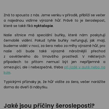
odejny
světových
brýle
značek
Přihlásit
Cenotvo
Zná to spousta z nás. Jsme venku v přírodě, přiblíží se večer
a najednou vidíme výrazně hůř. Právě to je šeroslepost,
které se také říká
nyktalopie
.
Naše sítnice má speciální buňky, které nám poskytují
černobilé vidění. Pokud tyhle buňky nefungují, jak mají,
budeme vidět v noci, za šera nebo za mlhy výrazně hůř, pro
naše oči bude také výrazně náročnější přechod
z osvětleného do tmavšího prostředí. V některých
případech to přitom nemusí být jen nepříjemné a
omezující, ale i nebezpečné, třeba
při jízdě v autě nebo na
kole
.
Typickými příznaky je, že hůř vidíte za šera, večer narážíte
doma do dveří či nábytku.
Jaké jsou příčiny šerosleposti?