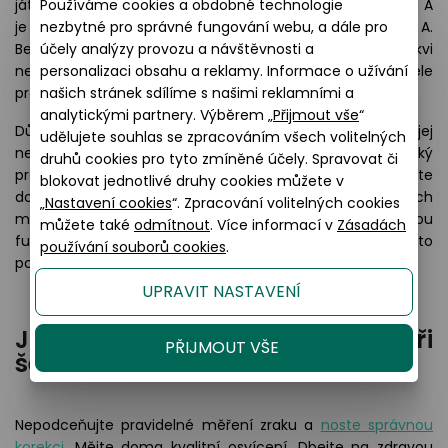
Používáme cookies a obdobné technologie
játra, maso, vejce nebo rybí tuk. Provitamínem vitamínu A
nezbytné pro správné fungování webu, a dále pro
je betakaroten, z něhož se v těle vytváří vitamín A.
účely analýzy provozu a návštěvnosti a
Betakaroten je ve žlutooranžové zelenině, třeba v mrkvi
personalizaci obsahu a reklamy. Informace o užívání
nebo paprice. Přeměna karotenoidů na vitamín A v těle
našich stránek sdílíme s našimi reklamními a
probíhá za přítomnosti tuků.
analytickými partnery. Výběrem „
Přijmout vše
“
Důvodem, proč očím vitamín A chybí, může být, že jej
udělujete souhlas se zpracováním všech volitelných
nepřijímáme dostatek ve stravě, nebo že má tělo nějaký
druhů cookies pro tyto zmíněné účely. Spravovat či
problém s jeho zpracováním. Určitě nic nezkazíte
blokovat jednotlivé druhy cookies můžete v
doplněním luteinu, zeaxantinu a omega 3 nenasycených
„
Nastavení cookies
“. Zpracování volitelných cookies
mastných kyselin, tedy látek nezbytných pro správnou
můžete také
odmítnout
. Více informací v
Zásadách
funkci světločivých buněk. Pokud tedy jíte správně a přesto
používání souborů cookies
.
potíže trvají, je namístě diskuze s odborným lékařem.
UPRAVIT NASTAVENÍ
Jaká je tedy pomoc při
PŘIJMOUT VŠE
šerosleposti?
Nepodceňujte pravidelné měření zraku a
noste správnou
korekci
. Mějte doma kvalitní osvícení. Dbejte na zdravou