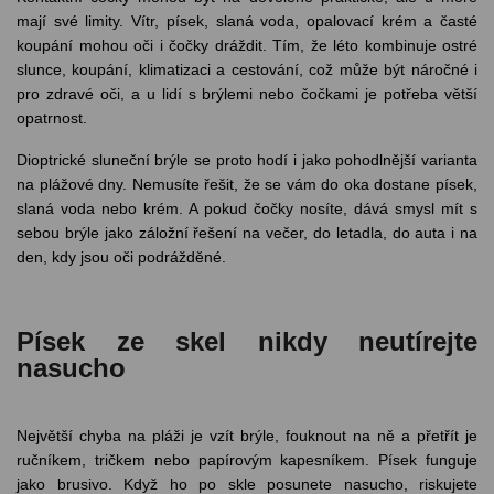
mají své limity. Vítr, písek, slaná voda, opalovací krém a časté
koupání mohou oči i čočky dráždit. Tím, že léto kombinuje ostré
slunce, koupání, klimatizaci a cestování, což může být náročné i
pro zdravé oči, a u lidí s brýlemi nebo čočkami je potřeba větší
opatrnost.
Dioptrické sluneční brýle se proto hodí i jako pohodlnější varianta
na plážové dny. Nemusíte řešit, že se vám do oka dostane písek,
slaná voda nebo krém. A pokud čočky nosíte, dává smysl mít s
sebou brýle jako záložní řešení na večer, do letadla, do auta i na
den, kdy jsou oči podrážděné.
Písek ze skel nikdy neutírejte
nasucho
Největší chyba na pláži je vzít brýle, fouknout na ně a přetřít je
ručníkem, tričkem nebo papírovým kapesníkem. Písek funguje
jako brusivo. Když ho po skle posunete nasucho, riskujete