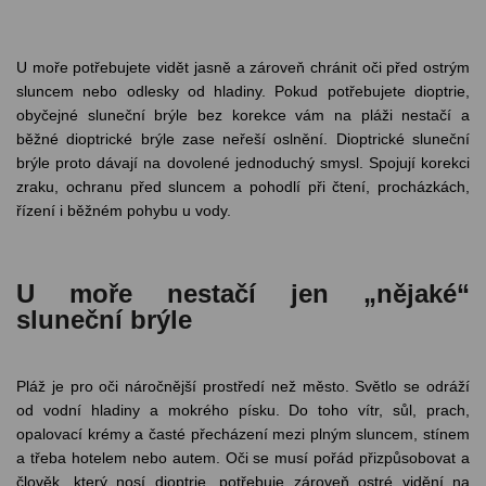
odejny
světových
brýle
značek
Přihlásit
Cenotvo
U moře potřebujete vidět jasně a zároveň chránit oči před ostrým
sluncem nebo odlesky od hladiny. Pokud potřebujete dioptrie,
obyčejné sluneční brýle bez korekce vám na pláži nestačí a
běžné dioptrické brýle zase neřeší oslnění. Dioptrické sluneční
brýle proto dávají na dovolené jednoduchý smysl. Spojují korekci
zraku, ochranu před sluncem a pohodlí při čtení, procházkách,
řízení i běžném pohybu u vody.
U moře nestačí jen „nějaké“
sluneční brýle
Pláž je pro oči náročnější prostředí než město. Světlo se odráží
od vodní hladiny a mokrého písku. Do toho vítr, sůl, prach,
opalovací krémy a časté přecházení mezi plným sluncem, stínem
a třeba hotelem nebo autem. Oči se musí pořád přizpůsobovat a
člověk, který nosí dioptrie, potřebuje zároveň ostré vidění na