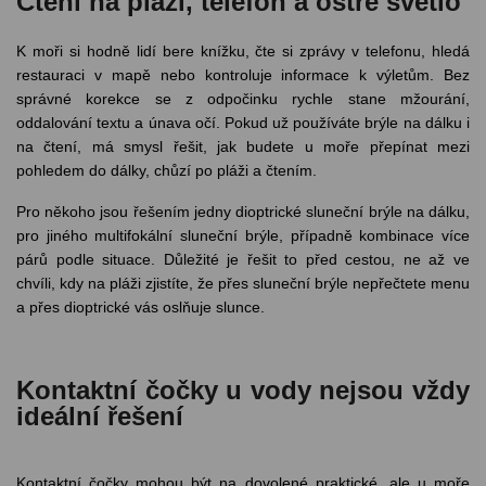
Čtení na pláži, telefon a ostré světlo
K moři si hodně lidí bere knížku, čte si zprávy v telefonu, hledá
restauraci v mapě nebo kontroluje informace k výletům. Bez
správné korekce se z odpočinku rychle stane mžourání,
oddalování textu a únava očí. Pokud už používáte brýle na dálku i
na čtení, má smysl řešit, jak budete u moře přepínat mezi
pohledem do dálky, chůzí po pláži a čtením.
Pro někoho jsou řešením jedny dioptrické sluneční brýle na dálku,
pro jiného multifokální sluneční brýle, případně kombinace více
párů podle situace. Důležité je řešit to před cestou, ne až ve
chvíli, kdy na pláži zjistíte, že přes sluneční brýle nepřečtete menu
a přes dioptrické vás oslňuje slunce.
Kontaktní čočky u vody nejsou vždy
ideální řešení
Kontaktní čočky mohou být na dovolené praktické, ale u moře