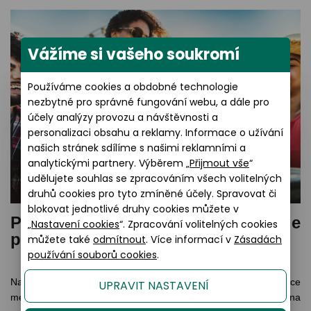
Vážíme si vašeho soukromí
Používáme cookies a obdobné technologie
nezbytné pro správné fungování webu, a dále pro
účely analýzy provozu a návštěvnosti a
personalizaci obsahu a reklamy. Informace o užívání
našich stránek sdílíme s našimi reklamními a
analytickými partnery. Výběrem „
Přijmout vše
“
udělujete souhlas se zpracováním všech volitelných
druhů cookies pro tyto zmíněné účely. Spravovat či
blokovat jednotlivé druhy cookies můžete v
Pouzdro není zbytečnost, ale
„
Nastavení cookies
“. Zpracování volitelných cookies
plážová nutnost
můžete také
odmítnout
. Více informací v
Zásadách
používání souborů cookies
.
Na dovolené se brýle snadno poškodí mimo obličej. Leží v tašce
UPRAVIT NASTAVENÍ
mezi klíči, mobilem, nebo mušlemi. Případně skončí volně na