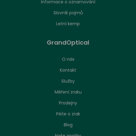
Informace o oznamování
Slovník pojmů
Letní kemp
GrandOptical
O nás
Kontakt
Služby
Měření zraku
Prodejny
Péče o zrak
Nastavení zpracování cookies
Blog
Naše značky