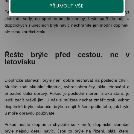
ručníku, kde na ně snadno někdo sedne nebo je zasype pískem.
PŘIJMOUT VŠE
Pevné pouzdro je u moře stejně důležité jako samotné brýle. Když
jdete do vody, na sport nebo do sprchy, brýle patří do něj. U
dioptrických slunečních brýlí navíc nechráníte jen módní doplněk,
ale svou korekci zraku.
Řešte brýle před cestou, ne v
letovisku
Dioptrické sluneční brýle není dobré nechávat na poslední chvíli.
Musíte znát aktuální dioptrie, vybrat obroučky, skla, tónování a
případně další úpravy. Pokud je poslední měření zraku staré, je
lepší začít právě jím. U nás si můžete nechat změřit zrak, vybrat
dioptrické brýle i sluneční brýle a najít řešení podle toho, jak brýle
u moře opravdu používáte.
Pokud nosíte dioptrie a chystáte se k moři, dioptrické sluneční
brýle nejsou detail navíc. Jsou to brýle na řízení, pláž, čtení,