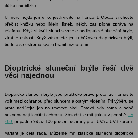
dálku i na blízko.
U moře nejde jen o to, jestli vidíte na horizont. Občas si chcete
přečíst knížku nebo jídelní lístek, někdy zas pípne zpráva na
telefonu. Když si kvůli slunci vezmete nedioptrické sluneční brýle,
ztratíte ostrost. Když zůstanete jen u běžných dioptrických brýlí,
budete se ostrému světlu bránit mžouráním.
Dioptrické sluneční brýle řeší dvě
věci najednou
Dioptrické sluneční brýle jsou praktické právě proto, že nemusíte
volit mezi ochranou před sluncem a ostrým viděním. Při výběru se
proto nedívejte jen na tmavost skel. Tmavá skla sama o sobě
neznamenají kvalitní ochranu. Zásadní je mít jistotu v podobě
UV
400
, případně 99 až 100 procent ochrany proti UVA a UVB záření.
Variant je celá řada. Můžeme mít klasické sluneční dioptrické