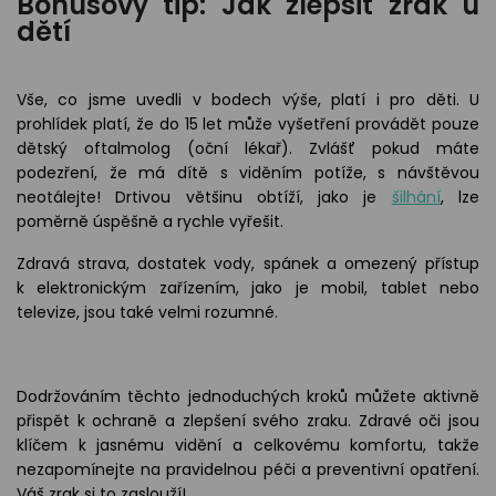
Bonusový tip: Jak zlepšit zrak u
dětí
Vše, co jsme uvedli v bodech výše, platí i pro děti. U
prohlídek platí, že do 15 let může vyšetření provádět pouze
dětský oftalmolog (oční lékař). Zvlášť pokud máte
podezření, že má dítě s viděním potíže, s návštěvou
neotálejte! Drtivou většinu obtíží, jako je
šilhání
, lze
poměrně úspěšně a rychle vyřešit.
Zdravá strava, dostatek vody, spánek a omezený přístup
k elektronickým zařízením, jako je mobil, tablet nebo
televize, jsou také velmi rozumné.
Dodržováním těchto jednoduchých kroků můžete aktivně
přispět k ochraně a zlepšení svého zraku. Zdravé oči jsou
klíčem k jasnému vidění a celkovému komfortu, takže
nezapomínejte na pravidelnou péči a preventivní opatření.
Váš zrak si to zaslouží!