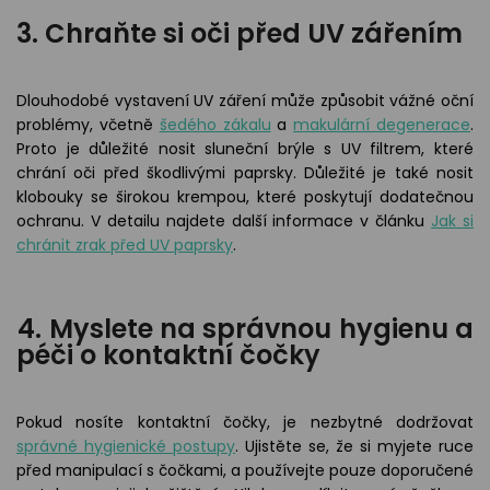
3. Chraňte si oči před UV zářením
Dlouhodobé vystavení UV záření může způsobit vážné oční
problémy, včetně
šedého zákalu
a
makulární degenerace
.
Proto je důležité nosit sluneční brýle s UV filtrem, které
chrání oči před škodlivými paprsky. Důležité je také nosit
klobouky se širokou krempou, které poskytují dodatečnou
ochranu. V detailu najdete další informace v článku
Jak si
chránit zrak před UV paprsky
.
4. Myslete na správnou hygienu a
péči o kontaktní čočky
Pokud nosíte kontaktní čočky, je nezbytné dodržovat
správné hygienické postupy
. Ujistěte se, že si myjete ruce
před manipulací s čočkami, a používejte pouze doporučené