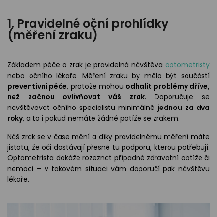
odejny
světových
brýle
značek
1. Pravidelné oční prohlídky
Přihlásit
Cenotvo
(měření zraku)
Základem péče o zrak je pravidelná návštěva
optometristy
nebo očního lékaře. Měření zraku by mělo být součástí
preventivní péče
, protože mohou
odhalit problémy dříve,
než začnou ovlivňovat váš zrak
. Doporučuje se
navštěvovat očního specialistu minimálně
jednou za dva
roky
, a to i pokud nemáte žádné potíže se zrakem.
Náš zrak se v čase mění a díky pravidelnému měření máte
jistotu, že oči dostávají přesně tu podporu, kterou potřebují.
Optometrista dokáže rozeznat případné zdravotní obtíže či
nemoci – v takovém situaci vám doporučí pak návštěvu
lékaře.