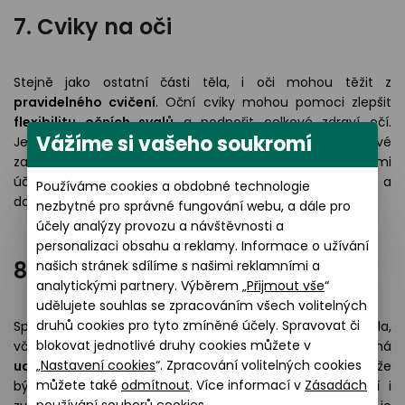
7. Cviky na oči
Stejně jako ostatní části těla, i oči mohou těžit z
pravidelného cvičení
. Oční cviky mohou pomoci zlepšit
flexibilitu očních svalů
a podpořit celkové zdraví očí.
Vážíme si vašeho soukromí
Jednoduché cviky na unavené oči, jako je střídavé
zaostřování na blízké a vzdálené objekty, může být velmi
účinné. Dobré je i očima „zakoulet“ do stran či nahoru a
Používáme cookies a obdobné technologie
dolů.
nezbytné pro správné fungování webu, a dále pro
účely analýzy provozu a návštěvnosti a
personalizaci obsahu a reklamy. Informace o užívání
8. Nezapomínejte na hydrataci
našich stránek sdílíme s našimi reklamními a
analytickými partnery. Výběrem „
Přijmout vše
“
udělujete souhlas se zpracováním všech volitelných
druhů cookies pro tyto zmíněné účely. Spravovat či
Správná hydratace je důležitá pro zdraví celého těla,
blokovat jednotlivé druhy cookies můžete v
včetně očí. Pití dostatečného množství vody pomáhá
„
Nastavení cookies
“. Zpracování volitelných cookies
udržovat oči vlhké
a předchází suchosti očí, která může
můžete také
odmítnout
. Více informací v
Zásadách
být nepříjemná a způsobovat podráždění. Totéž platí i