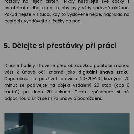
roztoky na jejich čištění. Nikdy nesdílejte své čočky s
ostatními a dbejte na to, aby byly vždy správně uložené.
Pokud nejste v situaci, kdy to vysloveně nejde, například na
cestách, vyndávejte si čočky na noc.
5.
Dělejte si přestávky při práci
Dlouhé hodiny strávené před obrazovkou počítače mohou
vést k únavě očí, známé jako
digitální únava zraku
.
Doporučuje se používat pravidlo 20-20-20: každých 20
minut se podívejte na objekt vzdálený 20 stop (cca 6
metrů) po dobu 20 sekund. Tímto způsobem si oči
odpočinou a sníží se riziko únavy a podráždění.