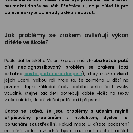
odejny
světových
brýle
neumožní dobře se učit. Přečtěte si, co je důležité pro
značek
objevení skryté oční vady u dětí sledovat.
Přihlásit
Cenotvo
Jak problémy se zrakem ovlivňují výkon
dítěte ve škole?
Podle dat britského Vision Express má
zhruba každé páté
dítě nediagnostikovaný problém se zrakem (což
ostatně
často platí i pro dospělé
)
, který může ovlivnit
jejich učení. Velkou roli hraje to, že zejména u dětí na
prvním stupni základní školy probíhá velká část výuky
vizuálně, stejně tak děti potřebují dobře vidět na texty
v učebnicích, dobré vidění potřebují i při psaní.
Často se stává, že jsou problémy s učením mylně
připisovány problémům s intelektem, dyslexii či
poruchám soustředění
. Pokud máte u dítěte podezření
na oční vadu, rozhodně byste mu měli nechat udělat