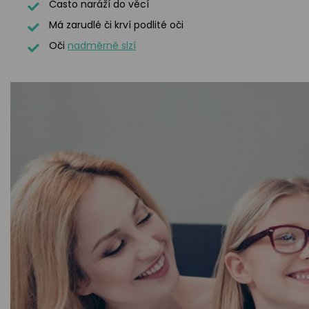
Často naráží do věcí
Má zarudlé či krví podlité oči
Oči
nadměrně slzí