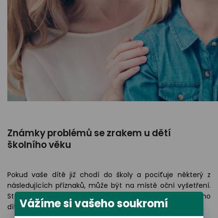
Známky problémů se zrakem u dětí
školního věku
Pokud vaše dítě již chodí do školy a pociťuje některý z
následujících příznaků, může být na místě oční vyšetření.
Stejně jako u předškoláků se doporučuje, aby oči vašeho
Vážíme si vašeho soukromí
dítěte zkontroloval lékař.