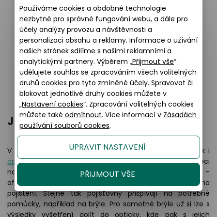
Používáme cookies a obdobné technologie
Často trpí bolestmi hlavy
nezbytné pro správné fungování webu, a dále pro
Nemá čistý rukopis
účely analýzy provozu a návštěvnosti a
Drží texty při čtení blízko očím
personalizaci obsahu a reklamy. Informace o užívání
našich stránek sdílíme s našimi reklamními a
Má při čtení textu problém udržet si přehled o
analytickými partnery. Výběrem „
Přijmout vše
“
místě, kam právě dočetl
udělujete souhlas se zpracováním všech volitelných
Má bolavé, podrážděné nebo červené oči
druhů cookies pro tyto zmíněné účely. Spravovat či
blokovat jednotlivé druhy cookies můžete v
„
Nastavení cookies
“. Zpracování volitelných cookies
můžete také
odmítnout
. Více informací v
Zásadách
Jak se dostat na oční vyšetření
používání souborů cookies
.
UPRAVIT NASTAVENÍ
V některým zemích může dětem vyšetřit a změřit zrak i
optometrista v oční optice
. V České republice jsou věci
nastaveny tak, že dětský zrak vyšetřuje pouze oční lékař –
PŘIJMOUT VŠE
oftalmolog. Vyšetření je hrazeno v veřejného zdravotního
pojištění. Stejně tak pojišťovny přispívají na potřebné
pomůcky, například na brýle. Pro samotné brýle už si lze s
výsledky vyšetření dojít do opticky, kde pak s jejich