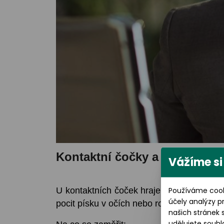
Kontaktní čočky a zima, suc
Vážíme si
Používáme cook
U kontaktních čoček hraje roli zvlášť kval
účely analýzy p
pocit písku v očích nebo rozmazané viděn
našich stránek 
udělujete souhl