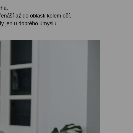
chá.
přenáší až do oblasti kolem očí.
aly jen u dobrého úmyslu.