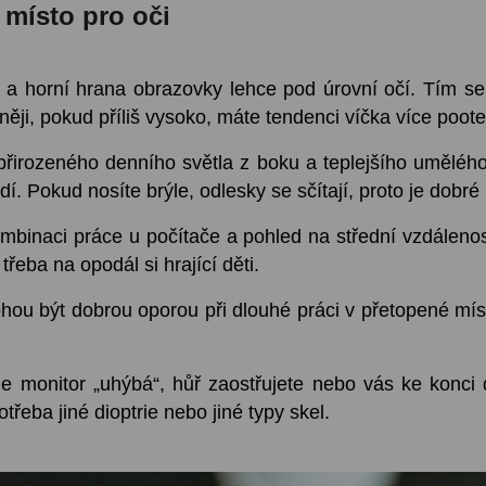
 místo pro oči
 a horní hrana obrazovky lehce pod úrovní očí. Tím se
vněji, pokud příliš vysoko, máte tendenci víčka více poote
 přirozeného denního světla z boku a teplejšího umělého 
dí. Pokud nosíte brýle, odlesky se sčítají, proto je dobré 
kombinaci práce u počítače a pohled na střední vzdálen
třeba na opodál si hrající děti.
hou být dobrou oporou při dlouhé práci v přetopené mís
e monitor „uhýbá“, hůř zaostřujete nebo vás ke konci 
třeba jiné dioptrie nebo jiné typy skel.