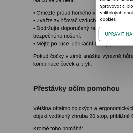
Na co se zaměřit:
Spravovat či bl
volitelných co
• Omezte proud horkého vzduchu přímo na 
cookies
.
• Zvažte zvlhčovač vzduchu, vyšší vlhkost
• Dodržujte doporučený režim nošení čoček
UPRAVIT NA
bezpečného nošení.
• Mějte po ruce lubrikační kapky pro nosit
Pokud čočky v zimě snášíte výrazně hůře n
kombinace čoček a brýlí.
Přestávky očím pomohou
Většina oftalmologických a ergonomickýc
objekt vzdálený zhruba 20 stop, přibližně 
Kromě toho pomáhá: