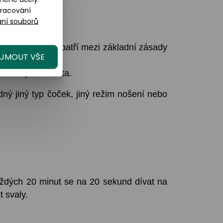
pracování
ní souborů
je přes noc, to patří mezi základní zásady
IJMOUT VŠE
 nebo optometrista.
dný jiný typ čoček, jiný režim nošení nebo
aždých 20 minut se na 20 sekund dívat na
t svaly.