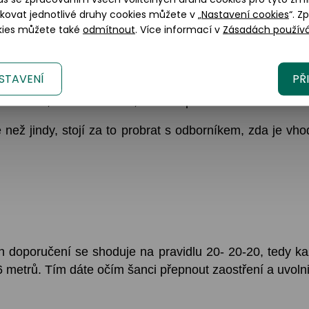
okovat jednotlivé druhy cookies můžete v „
Nastavení cookies
“. Z
okies můžete také
odmítnout
. Více informací v
Zásadách používá
obličej, ať už z radiátoru nebo přímotopu.
 může očím ulevit.
, nepoužívejte je déle, než na co jsou určeny, nenoste 
STAVENÍ
PŘ
ele čoček, ideálně takové, které doporučil váš oční lékař
ež jindy, stojí za to probrat s odborníkem, zda je vho
h doporučení se shoduje na pravidlu 20- 20-20, tedy k
6 metrů. Tím dáte očím šanci přepnout zaostření a uvolni