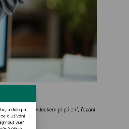
u, a dále pro
leji vysušuje. Výsledkem je pálení, řezání,
ace o užívání
řijmout vše
“
něné účely.