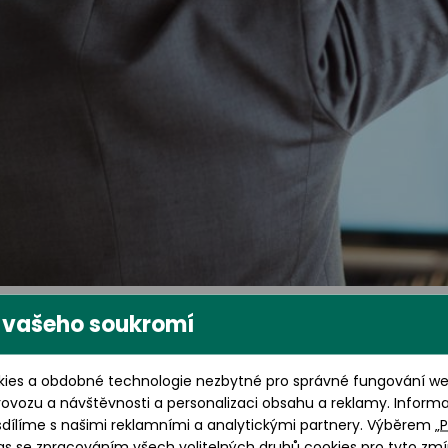
hý vzduch je zkouška
 vašeho soukromí
ies a obdobné technologie nezbytné pro správné fungování web
ita slzného filmu. Suchý, teplý vzduch v zimě čočky rych
rovozu a návštěvnosti a personalizaci obsahu a reklamy. Inform
í.
sdílíme s našimi reklamními a analytickými partnery. Výběrem „
P
as se zpracováním všech volitelných druhů cookies pro tyto zmí