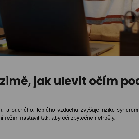
zimě, jak ulevit očím p
u a suchého, teplého vzduchu zvyšuje riziko syndrom
í režim nastavit tak, aby oči zbytečně netrpěly.