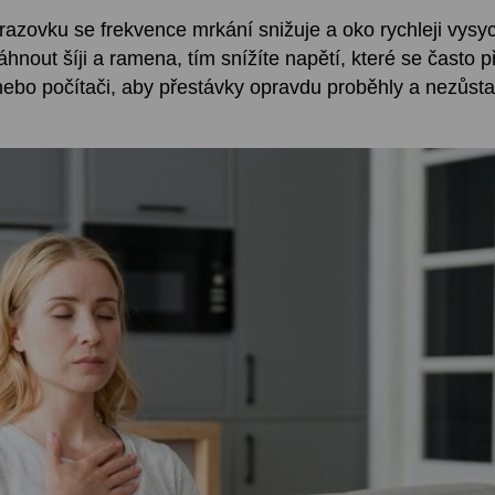
razovku se frekvence mrkání snižuje a oko rychleji vysy
táhnout šíji a ramena, tím snížíte napětí, které se často 
u nebo počítači, aby přestávky opravdu proběhly a nezůst