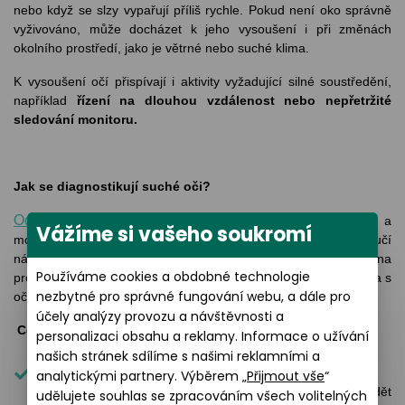
nebo když se slzy vypařují příliš rychle. Pokud není oko správně
vyživováno, může docházet k jeho vysoušení i při změnách
okolního prostředí, jako je větrné nebo suché klima.
K vysoušení očí přispívají i aktivity vyžadující silné soustředění,
například
řízení na dlouhou vzdálenost nebo nepřetržité
sledování monitoru.
Jak se diagnostikují suché oči?
Odborník v oční optice provede vyšetření
na zjištění a
Vážíme si vašeho soukromí
monitorování suchých očí. Pokud je to potřeba, doporučí
návštěvu očního lékaře. Obecně se doporučuje chodit na
Používáme cookies a obdobné technologie
prohlídku očí alespoň jednou za dva roky bez ohledu na to, zda s
nezbytné pro správné fungování webu, a dále pro
očima jsou nějaké konkrétní problémy.
účely analýzy provozu a návštěvnosti a
Co můžete během vyšetření a testu zraku očekávat:
personalizaci obsahu a reklamy. Informace o užívání
našich stránek sdílíme s našimi reklamními a
Obvykle se pro diagnózu používají fluoresceinové a
analytickými partnery. Výběrem „
Přijmout vše
“
lisaminové zelené kapky, ty pomáhají díky obarvení oka vidět
udělujete souhlas se zpracováním všech volitelných