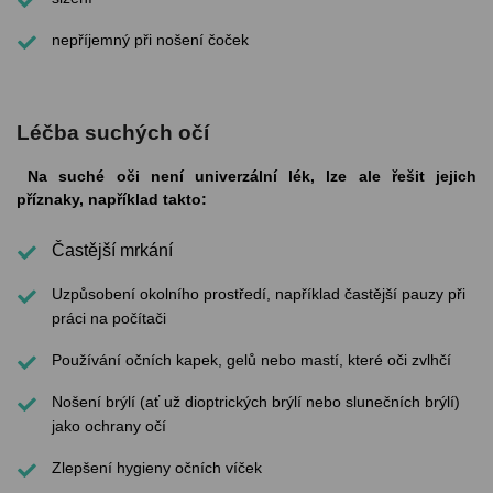
nepříjemný při nošení čoček
Léčba suchých očí
Na suché oči není univerzální lék, lze ale řešit jejich
příznaky, například takto:
Častější mrkání
Uzpůsobení okolního prostředí, například častější pauzy při
práci na počítači
Používání očních kapek, gelů nebo mastí, které oči zvlhčí
Nošení brýlí (ať už dioptrických brýlí nebo slunečních brýlí)
jako ochrany očí
Zlepšení hygieny očních víček