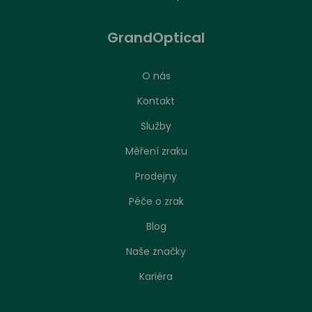
GrandOptical
O nás
Kontakt
Služby
Měření zraku
Prodejny
Péče o zrak
Nastavení zpracování cookies
Blog
Naše značky
Stejně jako jakákoliv jiná webová stránka, může
náš web ukládat nebo načítat informace zejména
Kariéra
ve formě souborů cookies z vašeho prohlížeče.
Převážně se používají k tomu, aby stránka