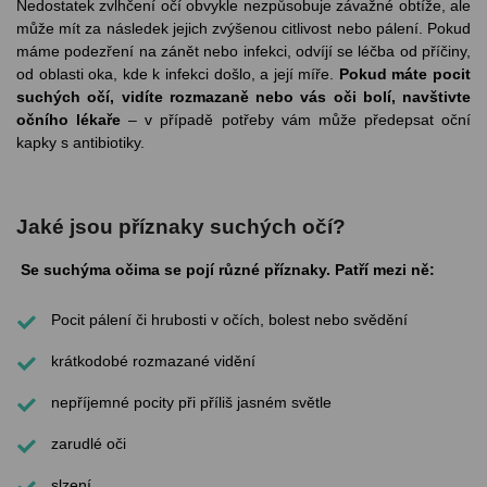
Nedostatek zvlhčení očí obvykle nezpůsobuje závažné obtíže, ale
může mít za následek jejich zvýšenou citlivost nebo pálení. Pokud
máme podezření na zánět nebo infekci, odvíjí se léčba od příčiny,
od oblasti oka, kde k infekci došlo, a její míře.
Pokud máte pocit
suchých očí, vidíte rozmazaně nebo vás oči bolí, navštivte
očního lékaře
– v případě potřeby vám může předepsat oční
kapky s antibiotiky.
Jaké jsou příznaky suchých očí?
Se suchýma očima se pojí různé příznaky. Patří mezi ně:
Pocit pálení či hrubosti v očích, bolest nebo svědění
krátkodobé rozmazané vidění
nepříjemné pocity při příliš jasném světle
zarudlé oči
slzení