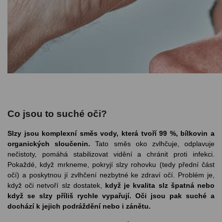
odejny
světových
brýle
značek
Přihlásit
Cenotvo
Co jsou to suché oči?
Slzy jsou komplexní směs vody, která tvoří 99 %, bílkovin a
organických sloučenin.
Tato směs oko zvlhčuje, odplavuje
nečistoty, pomáhá stabilizovat vidění a chránit proti infekci.
Pokaždé, když mrkneme, pokryjí slzy rohovku (tedy přední část
očí) a poskytnou jí zvlhčení nezbytné ke zdraví očí. Problém je,
když oči netvoří slz dostatek,
když je kvalita slz špatná nebo
když se slzy příliš rychle vypařují. Oči jsou pak suché a
dochází k jejich podráždění nebo i zánětu.