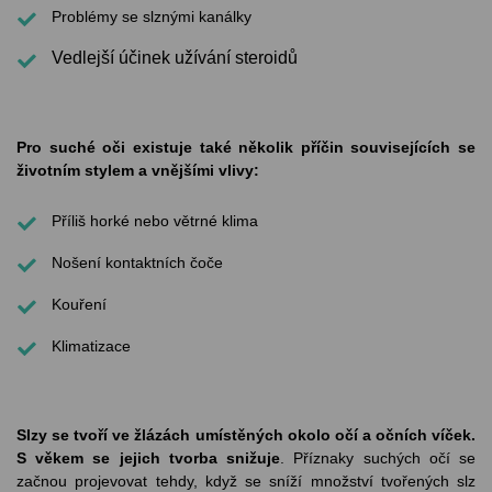
Problémy se slznými kanálky
Vedlejší účinek užívání steroidů
Pro suché oči existuje také několik příčin souvisejících se
životním stylem a vnějšími vlivy:
Příliš horké nebo větrné klima
Nošení kontaktních čoče
Kouření
Klimatizace
Slzy se tvoří ve žlázách umístěných okolo očí a očních víček.
S věkem se jejich tvorba snižuje
. Příznaky suchých očí se
začnou projevovat tehdy, když se sníží množství tvořených slz