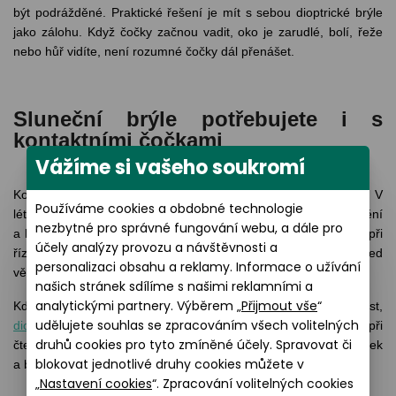
být podrážděné. Praktické řešení je mít s sebou dioptrické brýle
jako zálohu. Když čočky začnou vadit, oko je zarudlé, bolí, řeže
nebo hůř vidíte, není rozumné čočky dál přenášet.
Sluneční brýle potřebujete i s
kontaktními čočkami
Vážíme si vašeho soukromí
Kontaktní čočky řeší dioptrie, ale nenahrazují sluneční brýle. V
Používáme cookies a obdobné technologie
létě je proto dobré mít kombinaci, kontaktní čočky pro ostré vidění
nezbytné pro správné fungování webu, a dále pro
a kvalitní sluneční brýle pro komfort na ostrém světle. U vody, při
účely analýzy provozu a návštěvnosti a
řízení i na pláži navíc sluneční brýle pomáhají chránit oči před
personalizaci obsahu a reklamy. Informace o užívání
větrem, pískem a oslněním.
našich stránek sdílíme s našimi reklamními a
analytickými partnery. Výběrem „
Přijmout vše
“
Kdo čočky nosit nechce nebo nemůže, má druhou možnost,
udělujete souhlas se zpracováním všech volitelných
dioptrické sluneční brýle
. U moře, na dovolené autem nebo při
druhů cookies pro tyto zmíněné účely. Spravovat či
čtení na pláži jsou často pohodlnější než neustálé střídání čoček
blokovat jednotlivé druhy cookies můžete v
a běžných slunečních brýlí.
„
Nastavení cookies
“. Zpracování volitelných cookies