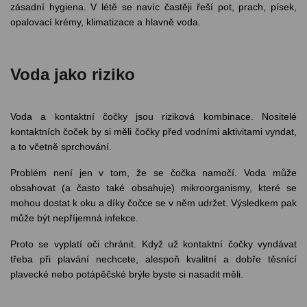
zásadní hygiena. V létě se navíc častěji řeší pot, prach, písek,
opalovací krémy, klimatizace a hlavně voda.
Voda jako riziko
Voda a kontaktní čočky jsou riziková kombinace. Nositelé
kontaktních čoček by si měli čočky před vodními aktivitami vyndat,
a to včetně sprchování.
Problém není jen v tom, že se čočka namočí. Voda může
obsahovat (a často také obsahuje) mikroorganismy, které se
mohou dostat k oku a díky čočce se v něm udržet. Výsledkem pak
může být nepříjemná infekce.
Proto se vyplatí oči chránit. Když už kontaktní čočky vyndávat
třeba při plavání nechcete, alespoň kvalitní a dobře těsnící
plavecké nebo potápěčské brýle byste si nasadit měli.