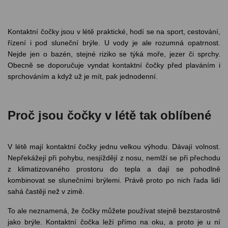
odejny
světových
brýle
značek
Přihlásit
Cenotvo
Kontaktní čočky jsou v létě praktické, hodí se na sport, cestování,
řízení i pod sluneční brýle. U vody je ale rozumná opatrnost.
Nejde jen o bazén, stejné riziko se týká moře, jezer či sprchy.
Obecně se doporučuje vyndat kontaktní čočky před plaváním i
sprchováním a když už je mít, pak jednodenní.
Proč jsou čočky v létě tak oblíbené
V létě mají kontaktní čočky jednu velkou výhodu. Dávají volnost.
Nepřekážejí při pohybu, nesjíždějí z nosu, nemlží se při přechodu
z klimatizovaného prostoru do tepla a dají se pohodlně
kombinovat se slunečními brýlemi. Právě proto po nich řada lidí
sahá častěji než v zimě.
To ale neznamená, že čočky můžete používat stejně bezstarostně
jako brýle. Kontaktní čočka leží přímo na oku, a proto je u ní