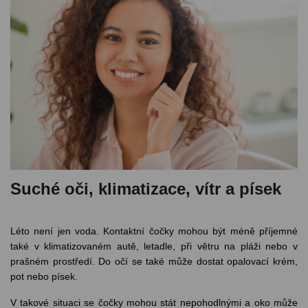
Suché oči, klimatizace, vítr a písek
Léto není jen voda. Kontaktní čočky mohou být méně příjemné
také v klimatizovaném autě, letadle, při větru na pláži nebo v
prašném prostředí. Do očí se také může dostat opalovací krém,
pot nebo písek.
V takové situaci se čočky mohou stát nepohodlnými a oko může