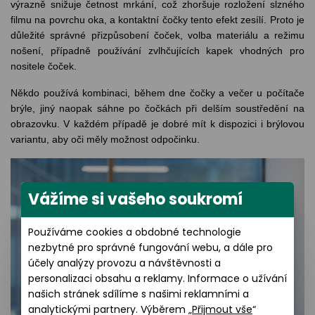
výrazně snižuje četnost mrkání, což zhoršuje rozložení slzného
filmu na povrchu oka, a kontaktní čočky tento efekt zesílí. Proto je
důležité správné přizpůsobení čoček, volba materiálu a režimu
nošení, případně používání zvlhčujících kapek vhodných pro
nositele čoček.
Někdo používá kombinaci, během dne čočky a večer u počítače
brýle, jiný naopak sáhne po čočkách při delším soustředění na
obrazovku. V každém případě je dobré mít k dispozici i brýlovou
variantu, aby oči měly možnost odpočinku.
Vážíme si vašeho soukromí
Používáme cookies a obdobné technologie
nezbytné pro správné fungování webu, a dále pro
účely analýzy provozu a návštěvnosti a
personalizaci obsahu a reklamy. Informace o užívání
našich stránek sdílíme s našimi reklamními a
analytickými partnery. Výběrem „
Přijmout vše
“