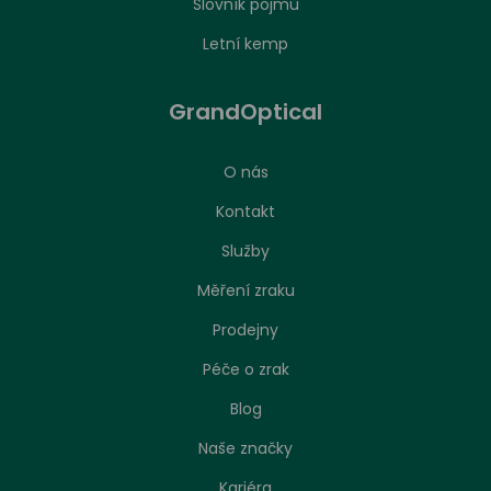
Slovník pojmů
Letní kemp
GrandOptical
O nás
Kontakt
Služby
Měření zraku
Prodejny
Péče o zrak
Nastavení zpracování cookies
Blog
Naše značky
Stejně jako jakákoliv jiná webová stránka, může
náš web ukládat nebo načítat informace zejména
Kariéra