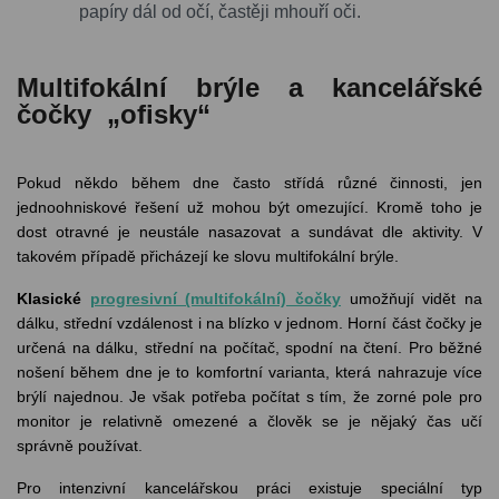
papíry dál od očí, častěji mhouří oči.
Multifokální brýle a kancelářské
čočky
„ofisky“
Pokud někdo během dne často střídá různé činnosti, jen
jednoohniskové řešení už mohou být omezující. Kromě toho je
dost otravné je neustále nasazovat a sundávat dle aktivity. V
takovém případě přicházejí ke slovu multifokální brýle.
Klasické
progresivní (multifokální) čočky
umožňují vidět na
dálku, střední vzdálenost i na blízko v jednom. Horní část čočky je
určená na dálku, střední na počítač, spodní na čtení. Pro běžné
nošení během dne je to komfortní varianta, která nahrazuje více
brýlí najednou. Je však potřeba počítat s tím, že zorné pole pro
monitor je relativně omezené a člověk se je nějaký čas učí
správně používat.
Pro intenzivní kancelářskou práci existuje speciální typ