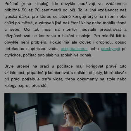
Počítač (resp. displej) lidé obvykle používají ve vzdálenosti
přibližně 50 až 70 centimetrů od očí. To je jiná vzdálenost než
typická dálka, pro kterou se běžně korigují brýle na řízení nebo
chůzi po městě, a zároveň jiná než čtení knihy nebo mobilu těsně
u sebe. Oči tak musí na monitor neustále přeostřovat a
přizpůsobovat se kontrastu a blikání displeje. Pro mladší lidi to
obvykle není problém. Pokud má ale člověk i drobnou, dosud
neřešenou dioptrickou vadu,
astigmatismus
nebo
presbyopii
po
čtyřicítce, počítač tuto slabinu spolehlivě odhalí.
Brýle určené na práci u počítače mají korigovat právě tuto
vzdálenost, případně ji kombinovat s dalšími objekty, které člověk
při práci potřebuje ostře vidět, třeba dokumenty na stole nebo
kolegy naproti přes stůl.