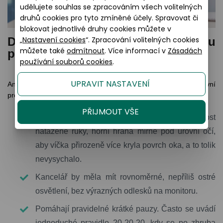
udělujete souhlas se zpracováním všech volitelných
druhů cookies pro tyto zmíněné účely. Spravovat či
blokovat jednotlivé druhy cookies můžete v
„
Nastavení cookies
“. Zpracování volitelných cookies
Další návyky pro zdravé oči u
můžete také
odmítnout
. Více informací v
Zásadách
počítače
používání souborů cookies
.
UPRAVIT NASTAVENÍ
Ani nejlepší brýle samy o sobě nestačí, pokud je pracovní
prostředí nastavené proti očím:
PŘIJMOUT VŠE
Monitor by měl být přibližně na vzdálenost
natažené ruky, horní hrana mírně pod úrovní očí,
aby víčka přirozeně více kryla povrch oka, a to tolik
nevysychalo.
Kancelář by měla mít rovnoměrné, nepříliš ostré
osvětlení, bez výrazných odlesků na monitoru.
Pomáhají pravidelné krátké pauzy. Často se uvádí
jednoduché pravidlo 20-20-20, kdy se po zhruba