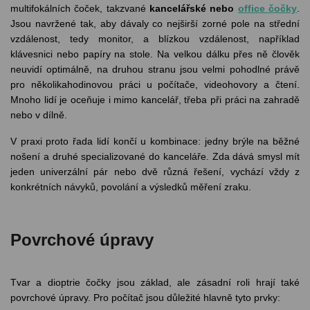
multifokálních čoček, takzvané
kancelářské nebo
office čočky
.
Jsou navržené tak, aby dávaly co nejširší zorné pole na střední
vzdálenost, tedy monitor, a blízkou vzdálenost, například
klávesnici nebo papíry na stole. Na velkou dálku přes ně člověk
neuvidí optimálně, na druhou stranu jsou velmi pohodlné právě
pro několikahodinovou práci u počítače, videohovory a čtení.
Mnoho lidí je oceňuje i mimo kancelář, třeba při práci na zahradě
nebo v dílně.
V praxi proto řada lidí končí u kombinace: jedny brýle na běžné
nošení a druhé specializované do kanceláře. Zda dává smysl mít
jeden univerzální pár nebo dvě různá řešení, vychází vždy z
konkrétních návyků, povolání a výsledků měření zraku.
Povrchové úpravy
Tvar a dioptrie čočky jsou základ, ale zásadní roli hrají také
povrchové úpravy. Pro počítač jsou důležité hlavně tyto prvky: