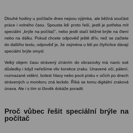
odejny
světových
brýle
značek
Přihlásit
Cenotvo
Dlouhé hodiny u počítače dnes nejsou výjimka, ale běžná součást
práce i volného času. Spousta lidí proto řeší, jestli je potřeba mít
speciální „brýle na počítač“, nebo jestli stačí běžné brýle na čtení
nebo na dálku. Pokud chcete odpověď ještě dřív, než se začtete
do dalšího textu, odpověď je, že zejména u lidí po čtyřicítce dávají
speciální brýle smysl.
Velký objem času strávený zíráním do obrazovky má navíc své
důsledky i když neřešíme vliv korekce zraku. Unavené oči, pálení,
rozmazané vidění, bolest hlavy nebo pocit písku v očích po dnech
strávených u monitoru zná leckdo. Říká se tomu digitální zraková
únava. Ale i s tím si člověk dokáže poradit.
Proč vůbec řešit speciální brýle na
počítač